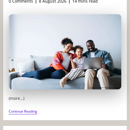
Post
Post
Reading
0 Comments
8 August 2026
14 mins read
comments:
last
time:
modified:
(more…)
GÉRER
Continue Reading
LA
TECHNOLOGIE
EN
FAMILLE