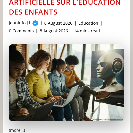
ARTIFICIELLE SUR L’ÉDUCATION
CE
QUE
DES ENFANTS
VOUS
DEVEZ
SAVOIR
Post
JeunInfo.J.l.
Post
Post
8 August 2026
Education
author:
published:
category:
Post
Post
Reading
0 Comments
8 August 2026
14 mins read
comments:
last
time:
modified:
(more…)