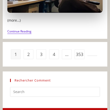
(more…)
L’IMPACT
Continue Reading
DE
LA
PRESSION
SCOLAIRE
SUR
1
2
3
4
…
353
LA
SANTÉ
Go to the 
MENTALE
DES
ADULTES
Rechercher Comment
Press
Escap
to
close