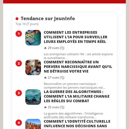
the
searc
Tendance sur JeunInfo
panel.
Top 10 (7 jours)
COMMENT LES ENTREPRISES
1
UTILISENT L’IA POUR SURVEILLER
LEURS EMPLOYÉS EN TEMPS RÉEL
🔥 29 vues (7j)
Les entreprises utilisent l'IA : cet article explore
la surveillance…
COMMENT RECONNAÎTRE UN
2
PERVERS NARCISSIQUE AVANT QU’IL
NE DÉTRUISE VOTRE VIE
🔥 27 vues (7j)
Reconnaître un pervers narcissique :
comprendre les pervers narcissiques est…
LA GUERRE DES ALGORITHMES :
3
COMMENT L’IA MILITAIRE CHANGE
LES RÈGLES DU COMBAT
🔥 25 vues (7j)
La guerre des algorithmes : l'intelligence
artificielle (IA) militaire transforme…
COMMENT L’IDENTITÉ CULTURELLE
4
INFLUENCE NOS DÉCISIONS SANS