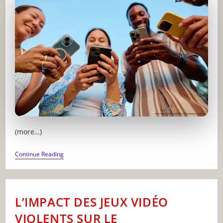
(more…)
CE
Continue Reading
QUE
VOS
ENFANTS
REGARDENT
VRAIMENT
L’IMPACT DES JEUX VIDÉO
SUR
YOUTUBE,
VIOLENTS SUR LE
TIKTOK