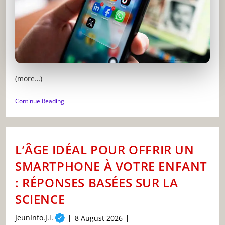
(more…)
L’IMPACT
Continue Reading
DES
RÉSEAUX
SOCIAUX
SUR
LE
L’ÂGE IDÉAL POUR OFFRIR UN
CERVEAU
DES
SMARTPHONE À VOTRE ENFANT
ADOLESCENTS
EN
: RÉPONSES BASÉES SUR LA
SIX
MOIS
SCIENCE
Post
JeunInfo.J.l.
Post
8 August 2026