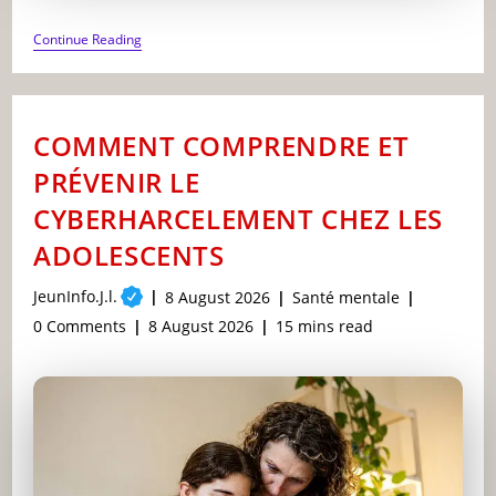
L’IMPACT
Continue Reading
DE
L’INTELLIGENCE
ARTIFICIELLE
SUR
L’ÉDUCATION
COMMENT COMPRENDRE ET
DES
ENFANTS
PRÉVENIR LE
CYBERHARCELEMENT CHEZ LES
ADOLESCENTS
Post
JeunInfo.J.l.
Post
Post
8 August 2026
Santé mentale
author:
published:
category:
Post
Post
Reading
0 Comments
8 August 2026
15 mins read
comments:
last
time:
modified: