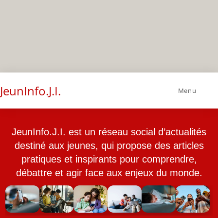
JeunInfo.J.I.
Menu
JeunInfo.J.I. est un réseau social d’actualités
destiné aux jeunes, qui propose des articles
pratiques et inspirants pour comprendre,
débattre et agir face aux enjeux du monde.