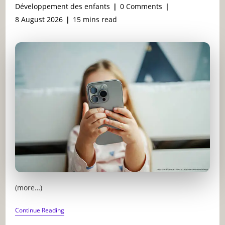
author:
published:
Post
Post
Développement des enfants
0 Comments
category:
comments:
Post
Reading
8 August 2026
15 mins read
last
time:
modified:
(more…)
L’ÂGE
Continue Reading
IDÉAL