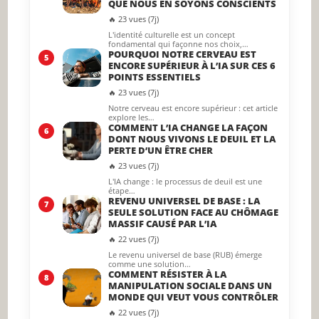
QUE NOUS EN SOYONS CONSCIENTS
🔥 23 vues (7j)
L'identité culturelle est un concept
fondamental qui façonne nos choix,…
POURQUOI NOTRE CERVEAU EST
5
ENCORE SUPÉRIEUR À L’IA SUR CES 6
POINTS ESSENTIELS
🔥 23 vues (7j)
Notre cerveau est encore supérieur : cet article
explore les…
COMMENT L’IA CHANGE LA FAÇON
6
DONT NOUS VIVONS LE DEUIL ET LA
PERTE D’UN ÊTRE CHER
🔥 23 vues (7j)
L'IA change : le processus de deuil est une
étape…
REVENU UNIVERSEL DE BASE : LA
7
SEULE SOLUTION FACE AU CHÔMAGE
MASSIF CAUSÉ PAR L’IA
🔥 22 vues (7j)
Le revenu universel de base (RUB) émerge
comme une solution…
COMMENT RÉSISTER À LA
8
MANIPULATION SOCIALE DANS UN
MONDE QUI VEUT VOUS CONTRÔLER
🔥 22 vues (7j)