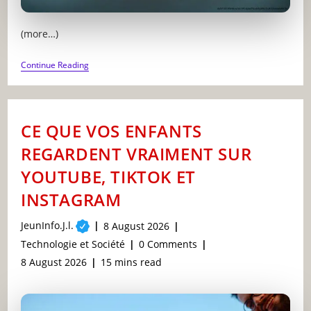
(more…)
L’IMPACT
Continue Reading
DES
ÉCRANS
SUR
LA
RÉUSSITE
CE QUE VOS ENFANTS
SCOLAIRE
DES
REGARDENT VRAIMENT SUR
ENFANTS
YOUTUBE, TIKTOK ET
INSTAGRAM
Post
JeunInfo.J.l.
Post
8 August 2026
author:
published:
Post
Post
Technologie et Société
0 Comments
category:
comments:
Post
Reading
8 August 2026
15 mins read
last
time:
modified: