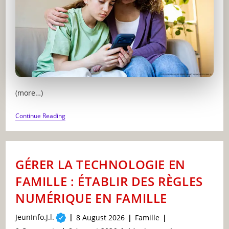
(more…)
COMMENT
Continue Reading
COMPRENDRE
ET
PRÉVENIR
LE
CYBERHARCELEMENT
GÉRER LA TECHNOLOGIE EN
CHEZ
LES
FAMILLE : ÉTABLIR DES RÈGLES
ADOLESCENTS
NUMÉRIQUE EN FAMILLE
Post
JeunInfo.J.l.
Post
Post
8 August 2026
Famille
author:
published:
category: