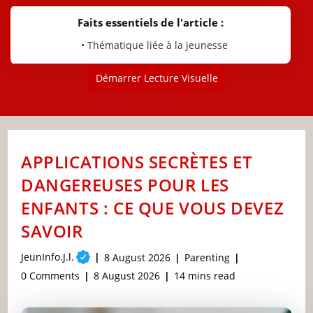
Faits essentiels de l'article :
• Thématique liée à la jeunesse
Démarrer Lecture Visuelle
APPLICATIONS SECRÈTES ET
DANGEREUSES POUR LES
ENFANTS : CE QUE VOUS DEVEZ
SAVOIR
Post
JeunInfo.J.l.
Post
Post
8 August 2026
Parenting
author:
published:
category:
Post
Post
Reading
0 Comments
8 August 2026
14 mins read
comments:
last
time:
modified: