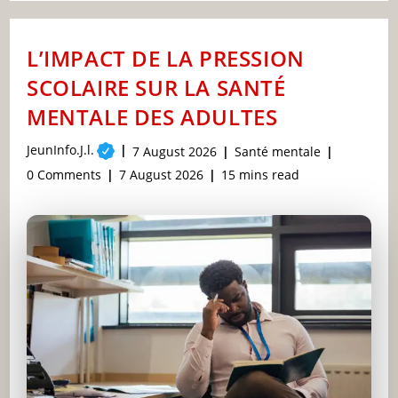
POUR
OFFRIR
UN
SMARTPHONE
L’IMPACT DE LA PRESSION
À
VOTRE
SCOLAIRE SUR LA SANTÉ
ENFANT
:
MENTALE DES ADULTES
RÉPONSES
BASÉES
SUR
Post
JeunInfo.J.l.
Post
Post
7 August 2026
Santé mentale
LA
author:
published:
category:
SCIENCE
Post
Post
Reading
0 Comments
7 August 2026
15 mins read
comments:
last
time:
modified: