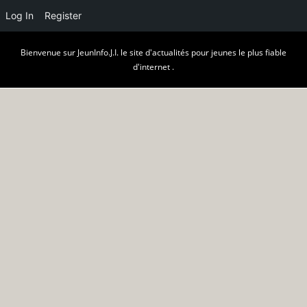
Log In
Register
Skip
Bienvenue sur JeunInfo.J.I. le site d'actualités pour jeunes le plus fiable
to
d'internet .
content