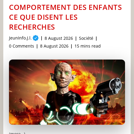
ET
COMPORTEMENT DES ENFANTS
INSTAGRAM
CE QUE DISENT LES
RECHERCHES
Post
JeunInfo.J.l.
Post
Post
8 August 2026
Société
author:
published:
category:
Post
Post
Reading
0 Comments
8 August 2026
15 mins read
comments:
last
time:
modified:
(more…)