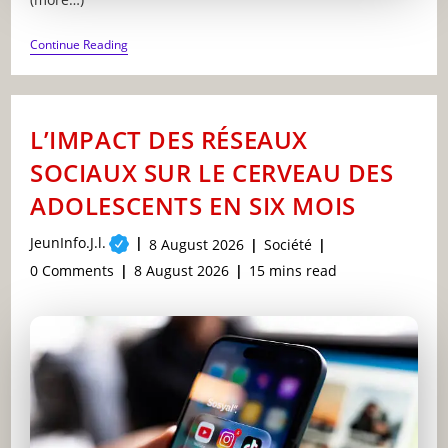
L’IMPACT
Continue Reading
DES
JEUX
VIDÉO
VIOLENTS
SUR
L’IMPACT DES RÉSEAUX
LE
COMPORTEMENT
SOCIAUX SUR LE CERVEAU DES
DES
ENFANTS
ADOLESCENTS EN SIX MOIS
CE
QUE
DISENT
Post
JeunInfo.J.l.
Post
Post
8 August 2026
Société
LES
author:
published:
category:
RECHERCHES
Post
Post
Reading
0 Comments
8 August 2026
15 mins read
comments:
last
time:
modified: