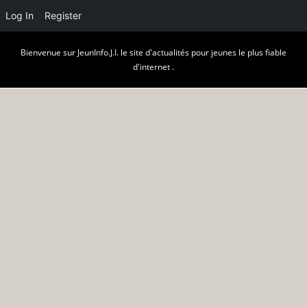
Log In
Register
Skip
Bienvenue sur JeunInfo.J.I. le site d'actualités pour jeunes le plus fiable
to
d'internet .
content