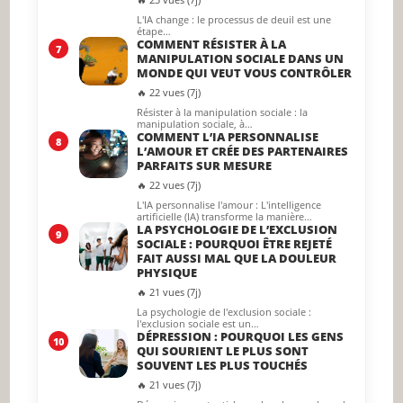
L'IA change : le processus de deuil est une
étape…
COMMENT RÉSISTER À LA
7
MANIPULATION SOCIALE DANS UN
MONDE QUI VEUT VOUS CONTRÔLER
🔥 22 vues (7j)
Résister à la manipulation sociale : la
manipulation sociale, à…
COMMENT L’IA PERSONNALISE
8
L’AMOUR ET CRÉE DES PARTENAIRES
PARFAITS SUR MESURE
🔥 22 vues (7j)
L'IA personnalise l'amour : L'intelligence
artificielle (IA) transforme la manière…
LA PSYCHOLOGIE DE L’EXCLUSION
9
SOCIALE : POURQUOI ÊTRE REJETÉ
FAIT AUSSI MAL QUE LA DOULEUR
PHYSIQUE
🔥 21 vues (7j)
La psychologie de l'exclusion sociale :
l'exclusion sociale est un…
DÉPRESSION : POURQUOI LES GENS
10
QUI SOURIENT LE PLUS SONT
SOUVENT LES PLUS TOUCHÉS
🔥 21 vues (7j)