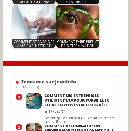
MODÈLE WEBCAM
PERSONNE NE…
by
by
11 July 2026
14 July 2026
JeunInfo.J.l.
JeunInfo.J.l.
COMMENT SE FAIRE DES
COMMENT FAIRE PREUVE
AMIS SUR INTERNET
DE DÉTERMINATION
by
by
6 March 2024
11 July 2026
JeunInfo.J.l.
JeunInfo.J.l.
Tendance sur JeunInfo
Top 10 (7 jours)
COMMENT LES ENTREPRISES
1
UTILISENT L’IA POUR SURVEILLER
26 September 2024
19 November 2022
LEURS EMPLOYÉS EN TEMPS RÉEL
🔥 29 vues (7j)
Les entreprises utilisent l'IA : cet article explore
la surveillance…
COMMENT RECONNAÎTRE UN
2
PERVERS NARCISSIQUE AVANT QU’IL