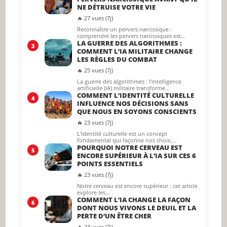
NE DÉTRUISE VOTRE VIE
🔥 27 vues (7j)
Reconnaître un pervers narcissique :
comprendre les pervers narcissiques est…
LA GUERRE DES ALGORITHMES :
3
COMMENT L’IA MILITAIRE CHANGE
LES RÈGLES DU COMBAT
🔥 25 vues (7j)
La guerre des algorithmes : l'intelligence
artificielle (IA) militaire transforme…
COMMENT L’IDENTITÉ CULTURELLE
4
INFLUENCE NOS DÉCISIONS SANS
QUE NOUS EN SOYONS CONSCIENTS
🔥 23 vues (7j)
L'identité culturelle est un concept
fondamental qui façonne nos choix,…
POURQUOI NOTRE CERVEAU EST
5
ENCORE SUPÉRIEUR À L’IA SUR CES 6
POINTS ESSENTIELS
🔥 23 vues (7j)
Notre cerveau est encore supérieur : cet article
explore les…
COMMENT L’IA CHANGE LA FAÇON
6
DONT NOUS VIVONS LE DEUIL ET LA
PERTE D’UN ÊTRE CHER
🔥 23 vues (7j)