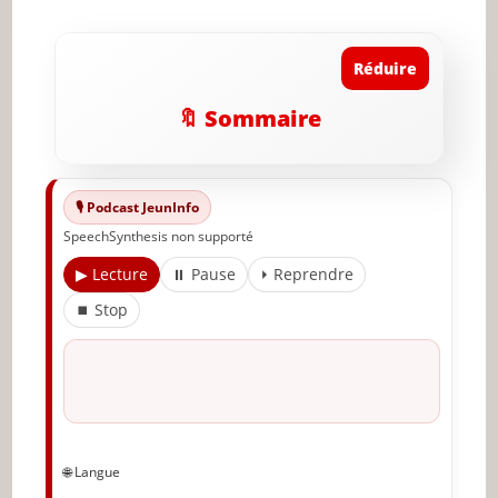
Réduire
🔖 Sommaire
🎙️ Podcast JeunInfo
SpeechSynthesis non supporté
▶ Lecture
⏸ Pause
⏵ Reprendre
⏹ Stop
🌐 Langue