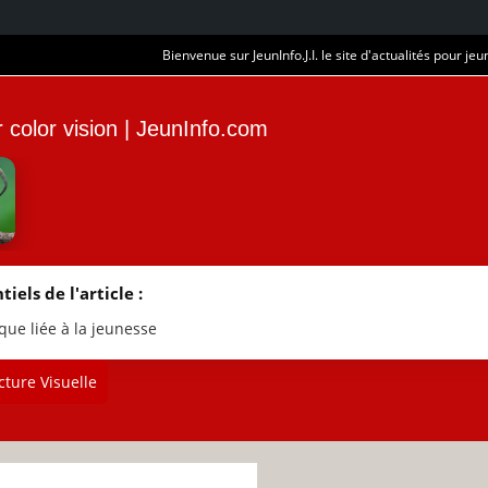
Bienvenue sur JeunInfo.J.I. le site d'actualités pour jeun
r color vision | JeunInfo.com
tiels de l'article :
que liée à la jeunesse
ture Visuelle