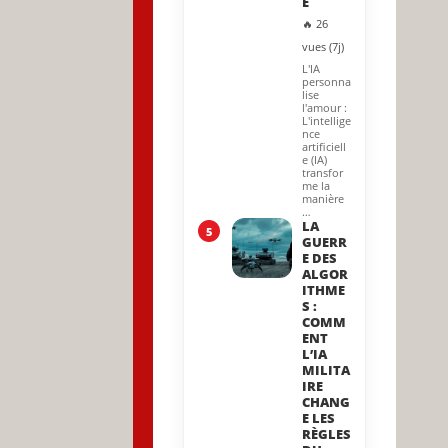
E
🔥 26
vues (7j)
L'IA
personna
lise
l'amour :
L'intellige
nce
artificiell
e (IA)
transfor
me la
manière
…
LA
5
GUERR
E DES
ALGOR
ITHME
S :
COMM
ENT
L’IA
MILITA
IRE
CHANG
E LES
RÈGLES