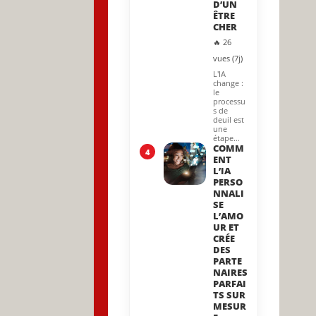
D’UN
ÊTRE
CHER
🔥 26
vues (7j)
L'IA
change :
le
processu
s de
deuil est
une
étape…
COMM
4
ENT
L’IA
PERSO
NNALI
SE
L’AMO
UR ET
CRÉE
DES
PARTE
NAIRES
PARFAI
TS SUR
MESUR