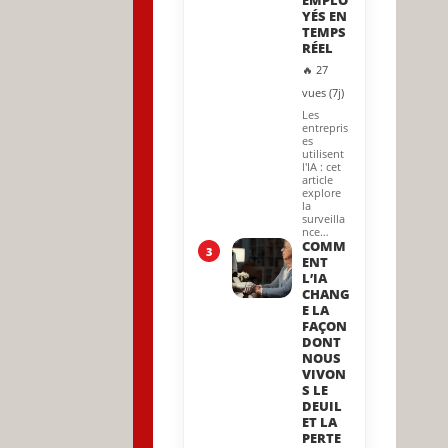
EMPLO
YÉS EN
TEMPS
RÉEL
🔥 27
vues (7j)
Les
entrepris
es
utilisent
l'IA : cet
article
explore
la
surveilla
nce…
COMM
3
ENT
L’IA
CHANG
E LA
FAÇON
DONT
NOUS
VIVON
S LE
DEUIL
ET LA
PERTE