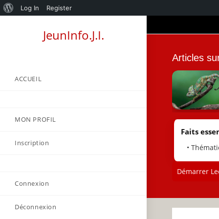
About
Log In
Register
Skip
WordPress
JeunInfo.J.I.
to
content
Articles su
ACCUEIL
MON PROFIL
Faits essen
Inscription
• Thémati
Démarrer Lec
Connexion
Déconnexion