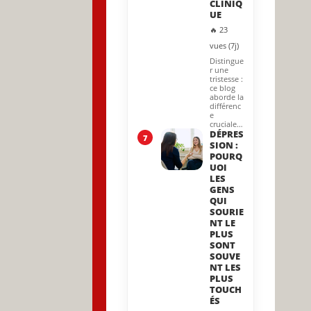
CLINIQ
UE
🔥 23
vues (7j)
Distingue
r une
tristesse :
ce blog
aborde la
différenc
e
cruciale…
DÉPRES
7
SION :
POURQ
UOI
LES
GENS
QUI
SOURIE
NT LE
PLUS
SONT
SOUVE
NT LES
PLUS
TOUCH
ÉS