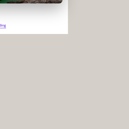
LES
ding
ANIMAUX
QUI
VOIENT
DES
COULEURS
QUE
L’ÊTRE
HUMAIN
NE
PEUT
MÊME
PAS
IMAGINER