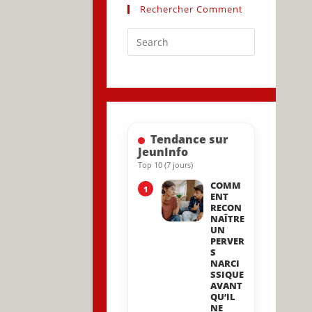
Rechercher Comment
Press
Escape
to
close
the
search
Tendance sur
panel.
JeunInfo
Top 10 (7 jours)
COMM
1
ENT
RECON
NAÎTRE
UN
PERVER
S
NARCI
SSIQUE
AVANT
QU’IL
NE