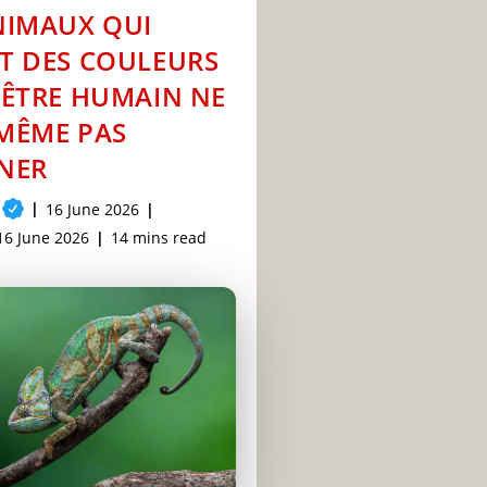
NIMAUX QUI
T DES COULEURS
’ÊTRE HUMAIN NE
MÊME PAS
NER
Post
16 June 2026
published:
Post
Reading
16 June 2026
14 mins read
last
time:
modified: