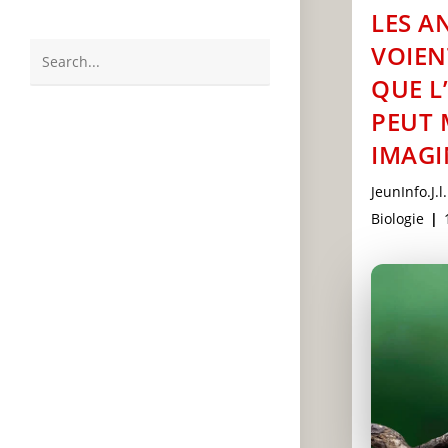
LES A
VOIEN
Search
QUE L
this
PEUT 
website
IMAGI
Post
JeunInfo.J.l.
author:
Post
Biologie
category: