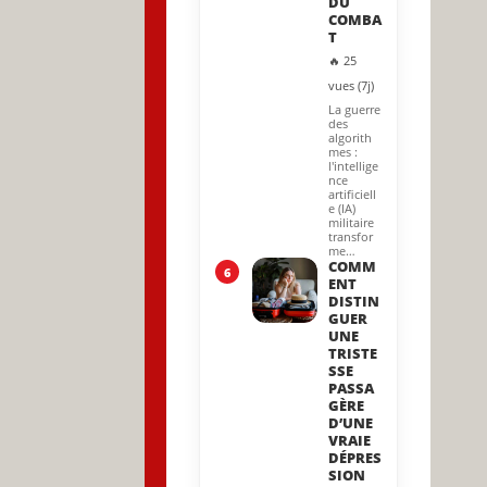
DU
COMBA
T
🔥 25
vues (7j)
La guerre
des
algorith
mes :
l'intellige
nce
artificiell
e (IA)
militaire
transfor
me…
COMM
6
ENT
DISTIN
GUER
UNE
TRISTE
SSE
PASSA
GÈRE
D’UNE
VRAIE
DÉPRES
SION