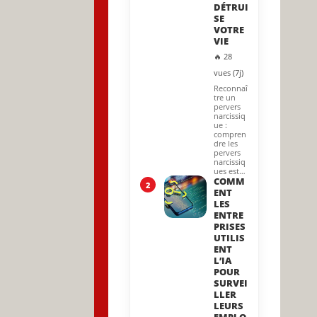
DÉTRUI
SE
VOTRE
VIE
🔥 28
vues (7j)
Reconnaî
tre un
pervers
narcissiq
ue :
compren
dre les
pervers
narcissiq
ues est…
COMM
2
ENT
LES
ENTRE
PRISES
UTILIS
ENT
L’IA
POUR
SURVEI
LLER
LEURS