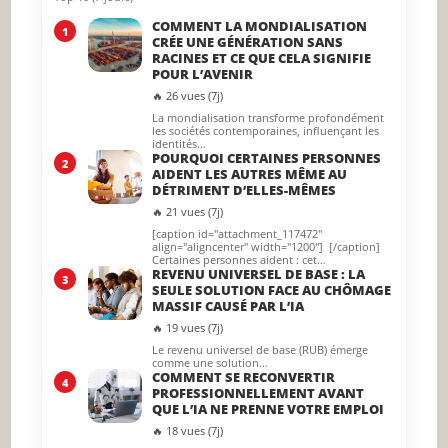
COMMENT LA MONDIALISATION
1
CRÉE UNE GÉNÉRATION SANS
RACINES ET CE QUE CELA SIGNIFIE
POUR L’AVENIR
🔥 26 vues (7j)
La mondialisation transforme profondément
les sociétés contemporaines, influençant les
identités…
POURQUOI CERTAINES PERSONNES
2
AIDENT LES AUTRES MÊME AU
DÉTRIMENT D’ELLES-MÊMES
🔥 21 vues (7j)
[caption id="attachment_117472"
align="aligncenter" width="1200"] [/caption]
Certaines personnes aident : cet…
REVENU UNIVERSEL DE BASE : LA
3
SEULE SOLUTION FACE AU CHÔMAGE
MASSIF CAUSÉ PAR L’IA
🔥 19 vues (7j)
Le revenu universel de base (RUB) émerge
comme une solution…
COMMENT SE RECONVERTIR
4
PROFESSIONNELLEMENT AVANT
QUE L’IA NE PRENNE VOTRE EMPLOI
🔥 18 vues (7j)