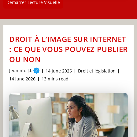
Démarrer Lecture Visuelle
DROIT À L’IMAGE SUR INTERNET
: CE QUE VOUS POUVEZ PUBLIER
OU NON
Post
JeunInfo.J.l.
Post
Post
14 June 2026
Droit et législation
author:
published:
category:
Post
Reading
14 June 2026
13 mins read
last
time:
modified: