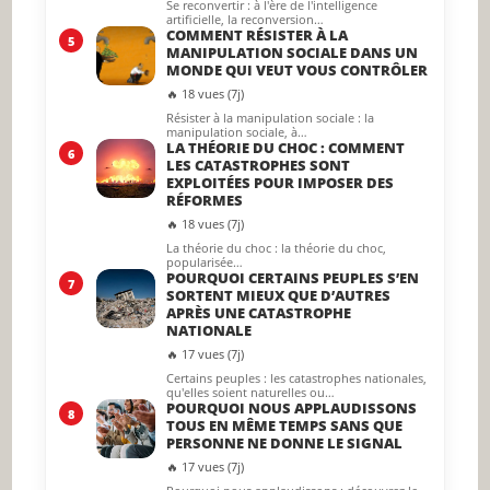
Se reconvertir : à l'ère de l'intelligence
artificielle, la reconversion…
COMMENT RÉSISTER À LA
5
MANIPULATION SOCIALE DANS UN
MONDE QUI VEUT VOUS CONTRÔLER
🔥 18 vues (7j)
Résister à la manipulation sociale : la
manipulation sociale, à…
LA THÉORIE DU CHOC : COMMENT
6
LES CATASTROPHES SONT
EXPLOITÉES POUR IMPOSER DES
RÉFORMES
🔥 18 vues (7j)
La théorie du choc : la théorie du choc,
popularisée…
POURQUOI CERTAINS PEUPLES S’EN
7
SORTENT MIEUX QUE D’AUTRES
APRÈS UNE CATASTROPHE
NATIONALE
🔥 17 vues (7j)
Certains peuples : les catastrophes nationales,
qu'elles soient naturelles ou…
POURQUOI NOUS APPLAUDISSONS
8
TOUS EN MÊME TEMPS SANS QUE
PERSONNE NE DONNE LE SIGNAL
🔥 17 vues (7j)