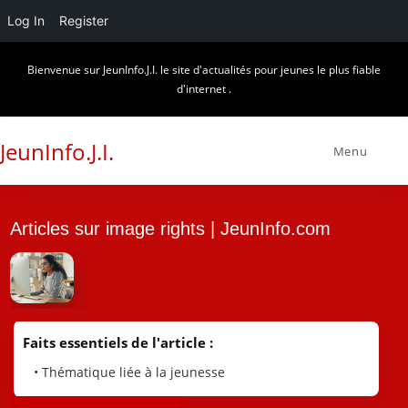
Log In
Register
Skip
Bienvenue sur JeunInfo.J.I. le site d'actualités pour jeunes le plus fiable
to
d'internet .
content
JeunInfo.J.I.
Menu
Articles sur image rights | JeunInfo.com
Faits essentiels de l'article :
• Thématique liée à la jeunesse