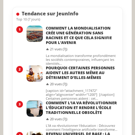
searc
Tendance sur JeunInfo
panel.
Top 10 (7 jours)
COMMENT LA MONDIALISATION
1
CRÉE UNE GÉNÉRATION SANS
RACINES ET CE QUE CELA SIGNIFIE
POUR L’AVENIR
🔥 21 vues (7j)
La mondialisation transforme profondément
les sociétés contemporaines, influençant les
identités…
POURQUOI CERTAINES PERSONNES
2
AIDENT LES AUTRES MÊME AU
DÉTRIMENT D’ELLES-MÊMES
🔥 20 vues (7j)
[caption id="attachment_117472"
align="aligncenter" width="1200"] [/caption]
Certaines personnes aident : cet…
COMMENT L’IA VA RÉVOLUTIONNER
3
L’ÉDUCATION ET RENDRE L’ÉCOLE
TRADITIONNELLE OBSOLÈTE
🔥 20 vues (7j)
L'IA va révolutionner l'éducation : Découvrez
comment l'intelligence artificielle transforme…
REVENU UNIVERSEL DE BASE : LA