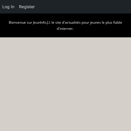
Log In
Register
Skip
Bienvenue sur JeunInfo.J.I. le site d'actualités pour jeunes le plus fiable
to
d'internet .
content