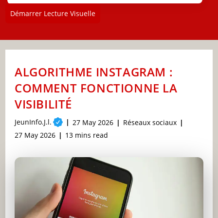
Démarrer Lecture Visuelle
ALGORITHME INSTAGRAM :
COMMENT FONCTIONNE LA
VISIBILITÉ
Post
JeunInfo.J.l.
Post
Post
27 May 2026
Réseaux sociaux
author:
published:
category:
Post
Reading
27 May 2026
13 mins read
last
time:
modified: