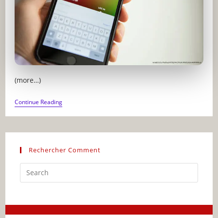
(more…)
ALGORITHME
Continue Reading
INSTAGRAM
:
COMMENT
FONCTIONNE
LA
VISIBILITÉ
Rechercher Comment
Press
Escap
to
close
the