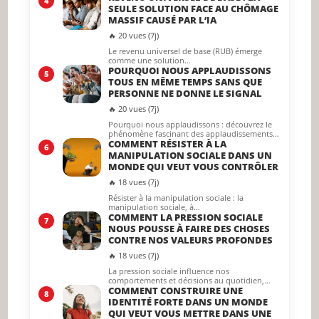
4
SEULE SOLUTION FACE AU CHÔMAGE
MASSIF CAUSÉ PAR L’IA
🔥 20 vues (7j)
Le revenu universel de base (RUB) émerge
comme une solution…
POURQUOI NOUS APPLAUDISSONS
5
TOUS EN MÊME TEMPS SANS QUE
PERSONNE NE DONNE LE SIGNAL
🔥 20 vues (7j)
Pourquoi nous applaudissons : découvrez le
phénomène fascinant des applaudissements…
COMMENT RÉSISTER À LA
6
MANIPULATION SOCIALE DANS UN
MONDE QUI VEUT VOUS CONTRÔLER
🔥 18 vues (7j)
Résister à la manipulation sociale : la
manipulation sociale, à…
COMMENT LA PRESSION SOCIALE
7
NOUS POUSSE À FAIRE DES CHOSES
CONTRE NOS VALEURS PROFONDES
🔥 18 vues (7j)
La pression sociale influence nos
comportements et décisions au quotidien,…
COMMENT CONSTRUIRE UNE
8
IDENTITÉ FORTE DANS UN MONDE
QUI VEUT VOUS METTRE DANS UNE