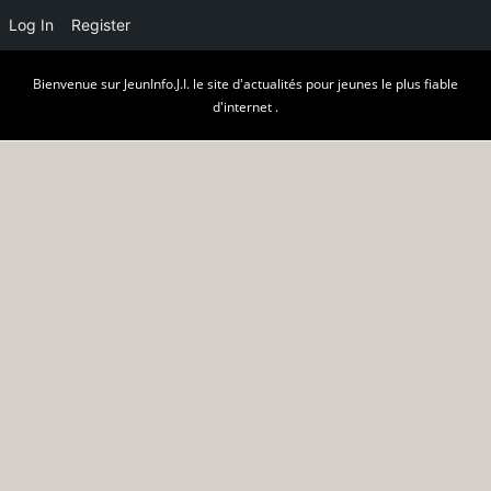
Log In
Register
Skip
Bienvenue sur JeunInfo.J.I. le site d'actualités pour jeunes le plus fiable
to
d'internet .
content