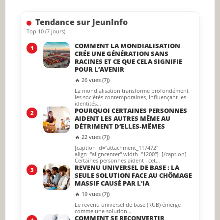
searc
Tendance sur JeunInfo
panel.
Top 10 (7 jours)
COMMENT LA MONDIALISATION
1
CRÉE UNE GÉNÉRATION SANS
RACINES ET CE QUE CELA SIGNIFIE
POUR L’AVENIR
🔥 26 vues (7j)
La mondialisation transforme profondément
les sociétés contemporaines, influençant les
identités…
POURQUOI CERTAINES PERSONNES
2
AIDENT LES AUTRES MÊME AU
DÉTRIMENT D’ELLES-MÊMES
🔥 22 vues (7j)
[caption id="attachment_117472"
align="aligncenter" width="1200"] [/caption]
Certaines personnes aident : cet…
REVENU UNIVERSEL DE BASE : LA
3
SEULE SOLUTION FACE AU CHÔMAGE
MASSIF CAUSÉ PAR L’IA
🔥 19 vues (7j)
Le revenu universel de base (RUB) émerge
comme une solution…
COMMENT SE RECONVERTIR