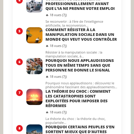
4
PROFESSIONNELLEMENT AVANT
QUE L’IA NE PRENNE VOTRE EMPLOI
🔥 18 vues (7j)
Se reconvertir : à l'ère de l'intelligence
artificielle, la reconversion…
COMMENT RÉSISTER À LA
5
MANIPULATION SOCIALE DANS UN
MONDE QUI VEUT VOUS CONTRÔLER
🔥 18 vues (7j)
Résister à la manipulation sociale : la
manipulation sociale, à…
POURQUOI NOUS APPLAUDISSONS
6
TOUS EN MÊME TEMPS SANS QUE
PERSONNE NE DONNE LE SIGNAL
🔥 18 vues (7j)
Pourquoi nous applaudissons : découvrez le
phénomène fascinant des applaudissements…
LA THÉORIE DU CHOC : COMMENT
7
LES CATASTROPHES SONT
EXPLOITÉES POUR IMPOSER DES
RÉFORMES
🔥 18 vues (7j)
La théorie du choc : la théorie du choc,
popularisée…
POURQUOI CERTAINS PEUPLES S’EN
8
SORTENT MIEUX QUE D’AUTRES