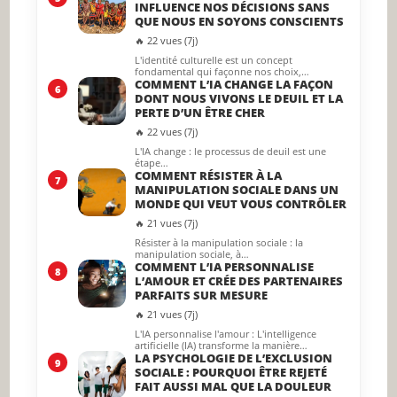
INFLUENCE NOS DÉCISIONS SANS
QUE NOUS EN SOYONS CONSCIENTS
🔥 22 vues (7j)
L'identité culturelle est un concept
fondamental qui façonne nos choix,…
COMMENT L’IA CHANGE LA FAÇON
6
DONT NOUS VIVONS LE DEUIL ET LA
PERTE D’UN ÊTRE CHER
🔥 22 vues (7j)
L'IA change : le processus de deuil est une
étape…
COMMENT RÉSISTER À LA
7
MANIPULATION SOCIALE DANS UN
MONDE QUI VEUT VOUS CONTRÔLER
🔥 21 vues (7j)
Résister à la manipulation sociale : la
manipulation sociale, à…
COMMENT L’IA PERSONNALISE
8
L’AMOUR ET CRÉE DES PARTENAIRES
PARFAITS SUR MESURE
🔥 21 vues (7j)
L'IA personnalise l'amour : L'intelligence
artificielle (IA) transforme la manière…
LA PSYCHOLOGIE DE L’EXCLUSION
9
SOCIALE : POURQUOI ÊTRE REJETÉ
FAIT AUSSI MAL QUE LA DOULEUR