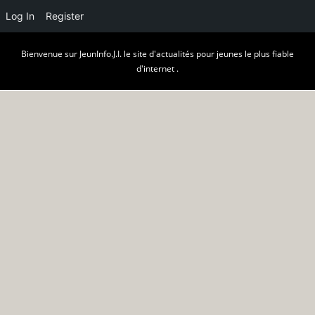
Log In
Register
Skip
Bienvenue sur JeunInfo.J.I. le site d'actualités pour jeunes le plus fiable
to
d'internet .
content