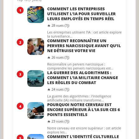
COMMENT LES ENTREPRISES
1
UTILISENT L’IA POUR SURVEILLER
LEURS EMPLOYÉS EN TEMPS RÉEL
🔥 28 vues (7j)
Les entreprises utilisent l'IA : cet article explore
la surveillance…
COMMENT RECONNAÎTRE UN
2
PERVERS NARCISSIQUE AVANT QU’IL
NE DÉTRUISE VOTRE VIE
🔥 26 vues (7j)
Reconnaître un pervers narcissique :
comprendre les pervers narcissiques est…
LA GUERRE DES ALGORITHMES :
3
COMMENT L’IA MILITAIRE CHANGE
LES RÈGLES DU COMBAT
🔥 24 vues (7j)
La guerre des algorithmes : l'intelligence
artificielle (IA) militaire transforme…
POURQUOI NOTRE CERVEAU EST
4
ENCORE SUPÉRIEUR À L’IA SUR CES 6
POINTS ESSENTIELS
🔥 23 vues (7j)
Notre cerveau est encore supérieur : cet article
explore les…
COMMENT L’IDENTITÉ CULTURELLE
5