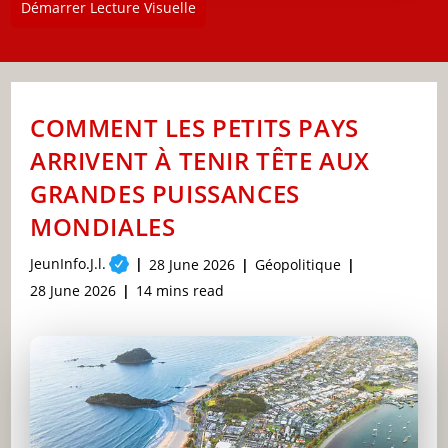
Démarrer Lecture Visuelle
COMMENT LES PETITS PAYS
ARRIVENT À TENIR TÊTE AUX
GRANDES PUISSANCES
MONDIALES
Post
JeunInfo.J.l.
Post
Post
28 June 2026
Géopolitique
author:
published:
category:
Post
Reading
28 June 2026
14 mins read
last
time:
modified: