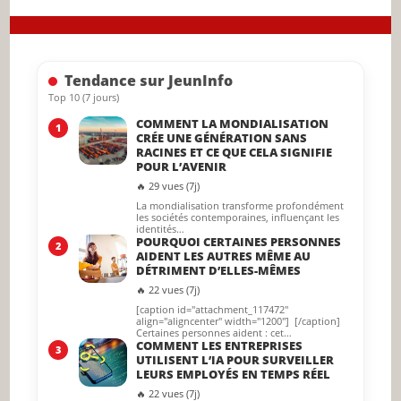
close
the
searc
Tendance sur JeunInfo
panel.
Top 10 (7 jours)
COMMENT LA MONDIALISATION
1
CRÉE UNE GÉNÉRATION SANS
RACINES ET CE QUE CELA SIGNIFIE
POUR L’AVENIR
🔥 29 vues (7j)
La mondialisation transforme profondément
les sociétés contemporaines, influençant les
identités…
POURQUOI CERTAINES PERSONNES
2
AIDENT LES AUTRES MÊME AU
DÉTRIMENT D’ELLES-MÊMES
🔥 22 vues (7j)
[caption id="attachment_117472"
align="aligncenter" width="1200"] [/caption]
Certaines personnes aident : cet…
COMMENT LES ENTREPRISES
3
UTILISENT L’IA POUR SURVEILLER
LEURS EMPLOYÉS EN TEMPS RÉEL
🔥 22 vues (7j)