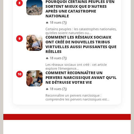
POURQUOI CERTAINS PEUPLES S’EN
8
SORTENT MIEUX QUE D’AUTRES
APRÈS UNE CATASTROPHE
NATIONALE
🔥 18 vues (7j)
Certains peuples : les catastrophes nationales,
qu'elles soient naturelles ou…
COMMENT LES RÉSEAUX SOCIAUX
9
ONT CRÉÉ DE NOUVELLES TRIBUS
VIRTUELLES AUSSI PUISSANTES QUE
RÉELLES
🔥 18 vues (7j)
Les réseaux sociaux ont créé : cet article
explore l'émergence…
COMMENT RECONNAÎTRE UN
10
PERVERS NARCISSIQUE AVANT QU’IL
NE DÉTRUISE VOTRE VIE
🔥 18 vues (7j)
Reconnaître un pervers narcissique :
comprendre les pervers narcissiques est…