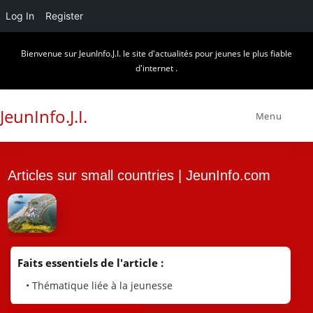
Log In
Register
Skip
Bienvenue sur JeunInfo.J.I. le site d'actualités pour jeunes le plus fiable
to
d'internet .
content
JeunInfo.J.I.
Menu
Articles sur small countries | JeunInfo.com
Faits essentiels de l'article :
• Thématique liée à la jeunesse