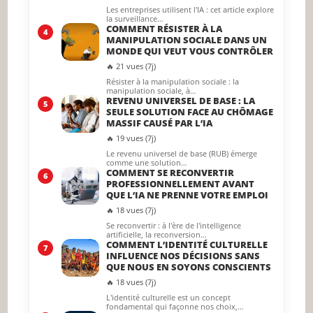
Les entreprises utilisent l'IA : cet article explore
la surveillance…
COMMENT RÉSISTER À LA
4
MANIPULATION SOCIALE DANS UN
MONDE QUI VEUT VOUS CONTRÔLER
🔥 21 vues (7j)
Résister à la manipulation sociale : la
manipulation sociale, à…
REVENU UNIVERSEL DE BASE : LA
5
SEULE SOLUTION FACE AU CHÔMAGE
MASSIF CAUSÉ PAR L’IA
🔥 19 vues (7j)
Le revenu universel de base (RUB) émerge
comme une solution…
COMMENT SE RECONVERTIR
6
PROFESSIONNELLEMENT AVANT
QUE L’IA NE PRENNE VOTRE EMPLOI
🔥 18 vues (7j)
Se reconvertir : à l'ère de l'intelligence
artificielle, la reconversion…
COMMENT L’IDENTITÉ CULTURELLE
7
INFLUENCE NOS DÉCISIONS SANS
QUE NOUS EN SOYONS CONSCIENTS
🔥 18 vues (7j)
L'identité culturelle est un concept
fondamental qui façonne nos choix,…