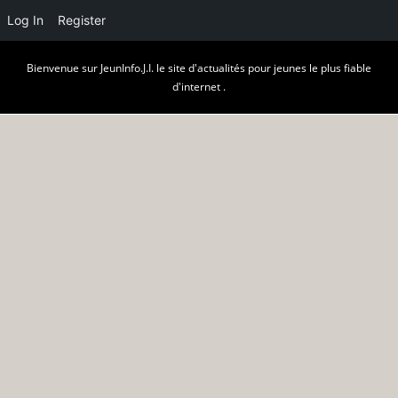
Log In
Register
Skip
Bienvenue sur JeunInfo.J.I. le site d'actualités pour jeunes le plus fiable
to
d'internet .
content