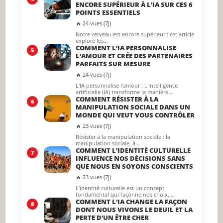
ENCORE SUPÉRIEUR À L’IA SUR CES 6
POINTS ESSENTIELS
🔥 24 vues (7j)
Notre cerveau est encore supérieur : cet article
explore les…
COMMENT L’IA PERSONNALISE
5
L’AMOUR ET CRÉE DES PARTENAIRES
PARFAITS SUR MESURE
🔥 24 vues (7j)
L'IA personnalise l'amour : L'intelligence
artificielle (IA) transforme la manière…
COMMENT RÉSISTER À LA
6
MANIPULATION SOCIALE DANS UN
MONDE QUI VEUT VOUS CONTRÔLER
🔥 23 vues (7j)
Résister à la manipulation sociale : la
manipulation sociale, à…
COMMENT L’IDENTITÉ CULTURELLE
7
INFLUENCE NOS DÉCISIONS SANS
QUE NOUS EN SOYONS CONSCIENTS
🔥 23 vues (7j)
L'identité culturelle est un concept
fondamental qui façonne nos choix,…
COMMENT L’IA CHANGE LA FAÇON
8
DONT NOUS VIVONS LE DEUIL ET LA
PERTE D’UN ÊTRE CHER