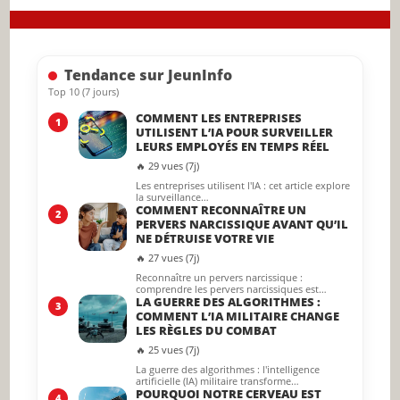
close
the
searc
Tendance sur JeunInfo
panel.
Top 10 (7 jours)
COMMENT LES ENTREPRISES
1
UTILISENT L’IA POUR SURVEILLER
LEURS EMPLOYÉS EN TEMPS RÉEL
🔥 29 vues (7j)
Les entreprises utilisent l'IA : cet article explore
la surveillance…
COMMENT RECONNAÎTRE UN
2
PERVERS NARCISSIQUE AVANT QU’IL
NE DÉTRUISE VOTRE VIE
🔥 27 vues (7j)
Reconnaître un pervers narcissique :
comprendre les pervers narcissiques est…
LA GUERRE DES ALGORITHMES :
3
COMMENT L’IA MILITAIRE CHANGE
LES RÈGLES DU COMBAT
🔥 25 vues (7j)
La guerre des algorithmes : l'intelligence
artificielle (IA) militaire transforme…
POURQUOI NOTRE CERVEAU EST
4