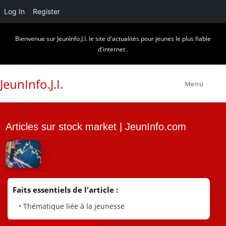
Log In
Register
Skip
Bienvenue sur JeunInfo.J.I. le site d'actualités pour jeunes le plus fiable
to
d'internet .
content
JeunInfo.J.I.
Menu
Articles sur stock market | JeunInfo.com
Faits essentiels de l'article :
• Thématique liée à la jeunesse