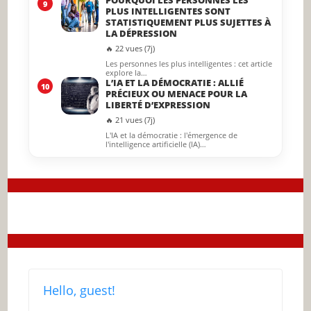
POURQUOI LES PERSONNES LES
9
PLUS INTELLIGENTES SONT
STATISTIQUEMENT PLUS SUJETTES À
LA DÉPRESSION
🔥 22 vues (7j)
Les personnes les plus intelligentes : cet article
explore la…
L’IA ET LA DÉMOCRATIE : ALLIÉ
10
PRÉCIEUX OU MENACE POUR LA
LIBERTÉ D’EXPRESSION
🔥 21 vues (7j)
L'IA et la démocratie : l'émergence de
l'intelligence artificielle (IA)…
Hello, guest!