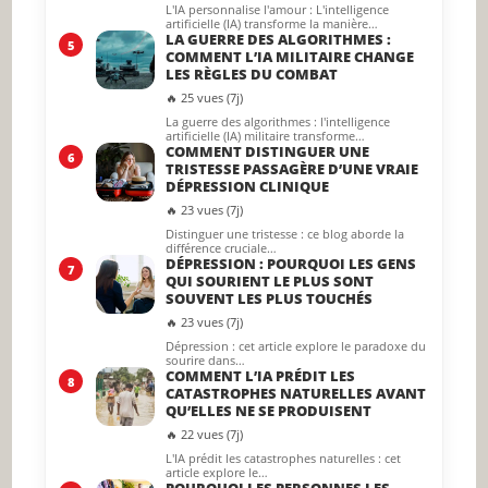
L'IA personnalise l'amour : L'intelligence
artificielle (IA) transforme la manière…
LA GUERRE DES ALGORITHMES :
5
COMMENT L’IA MILITAIRE CHANGE
LES RÈGLES DU COMBAT
🔥 25 vues (7j)
La guerre des algorithmes : l'intelligence
artificielle (IA) militaire transforme…
COMMENT DISTINGUER UNE
6
TRISTESSE PASSAGÈRE D’UNE VRAIE
DÉPRESSION CLINIQUE
🔥 23 vues (7j)
Distinguer une tristesse : ce blog aborde la
différence cruciale…
DÉPRESSION : POURQUOI LES GENS
7
QUI SOURIENT LE PLUS SONT
SOUVENT LES PLUS TOUCHÉS
🔥 23 vues (7j)
Dépression : cet article explore le paradoxe du
sourire dans…
COMMENT L’IA PRÉDIT LES
8
CATASTROPHES NATURELLES AVANT
QU’ELLES NE SE PRODUISENT
🔥 22 vues (7j)
L'IA prédit les catastrophes naturelles : cet
article explore le…