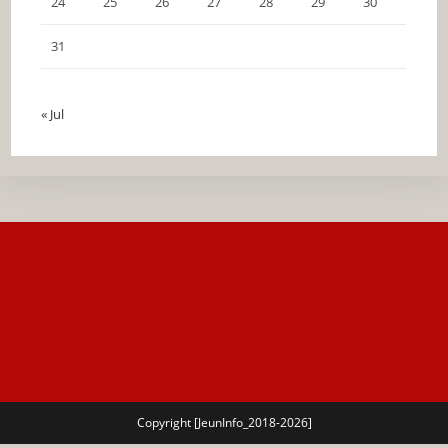
24
25
26
27
28
29
30
31
« Jul
Copyright [JeunInfo_2018-2026]