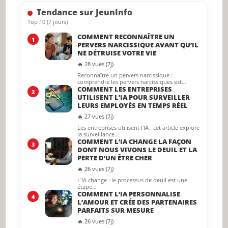
searc
Tendance sur JeunInfo
panel.
Top 10 (7 jours)
COMMENT RECONNAÎTRE UN
1
PERVERS NARCISSIQUE AVANT QU’IL
NE DÉTRUISE VOTRE VIE
🔥 28 vues (7j)
Reconnaître un pervers narcissique :
comprendre les pervers narcissiques est…
COMMENT LES ENTREPRISES
2
UTILISENT L’IA POUR SURVEILLER
LEURS EMPLOYÉS EN TEMPS RÉEL
🔥 27 vues (7j)
Les entreprises utilisent l'IA : cet article explore
la surveillance…
COMMENT L’IA CHANGE LA FAÇON
3
DONT NOUS VIVONS LE DEUIL ET LA
PERTE D’UN ÊTRE CHER
🔥 26 vues (7j)
L'IA change : le processus de deuil est une
étape…
COMMENT L’IA PERSONNALISE
4
L’AMOUR ET CRÉE DES PARTENAIRES
PARFAITS SUR MESURE
🔥 26 vues (7j)