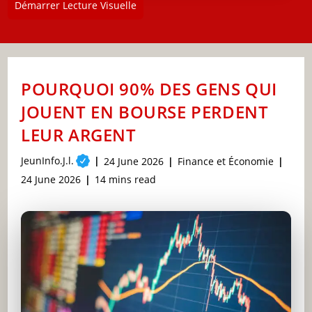
Démarrer Lecture Visuelle
POURQUOI 90% DES GENS QUI
JOUENT EN BOURSE PERDENT
LEUR ARGENT
Post
JeunInfo.J.l.
Post
Post
24 June 2026
Finance et Économie
author:
published:
category:
Post
Reading
24 June 2026
14 mins read
last
time:
modified: