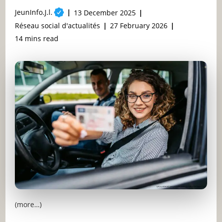
Post
JeunInfo.J.l.
Post
13 December 2025
author:
published:
Post
Post
Réseau social d'actualités
27 February 2026
category:
last
Reading
14 mins read
modified:
time:
(more…)