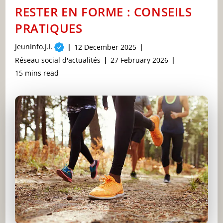
RESTER EN FORME : CONSEILS
PRATIQUES
Post
JeunInfo.J.l.
Post
12 December 2025
author:
published:
Post
Post
Réseau social d'actualités
27 February 2026
category:
last
Reading
15 mins read
modified:
time: