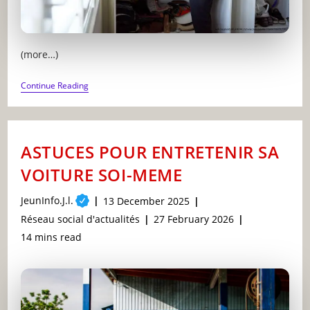
(more…)
ASTUCES
Continue Reading
DE
RANGEMENT
POUR
OPTIMISER
SON
ASTUCES POUR ENTRETENIR SA
ESPACE
VOITURE SOI-MEME
Post
JeunInfo.J.l.
Post
13 December 2025
author:
published:
Post
Post
Réseau social d'actualités
27 February 2026
category:
last
Reading
14 mins read
modified:
time: