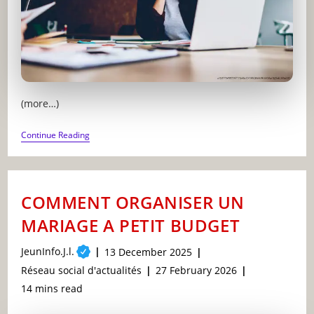
(more…)
LES
Continue Reading
MEILLEURES
ASTUCES
POUR
GAGNER
DE
COMMENT ORGANISER UN
L’ARGENT
SUR
MARIAGE A PETIT BUDGET
INTERNET
Post
JeunInfo.J.l.
Post
13 December 2025
author:
published:
Post
Post
Réseau social d'actualités
27 February 2026
category:
last
Reading
14 mins read
modified:
time: