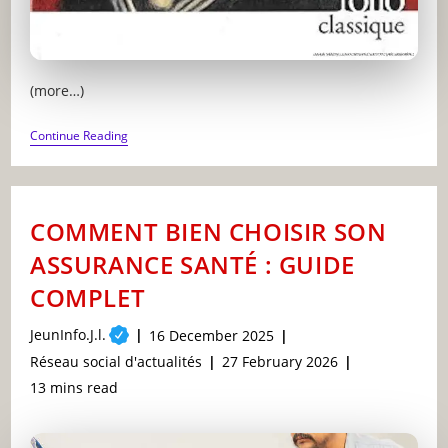
(more…)
TOP
Continue Reading
5
DES
LIVRES
À
LIRE
COMMENT BIEN CHOISIR SON
ABSOLUMENT
:
ASSURANCE SANTÉ : GUIDE
GUIDE
COMPLET
COMPLET
Post
JeunInfo.J.l.
Post
16 December 2025
author:
published:
Post
Post
Réseau social d'actualités
27 February 2026
category:
last
Reading
13 mins read
modified:
time: