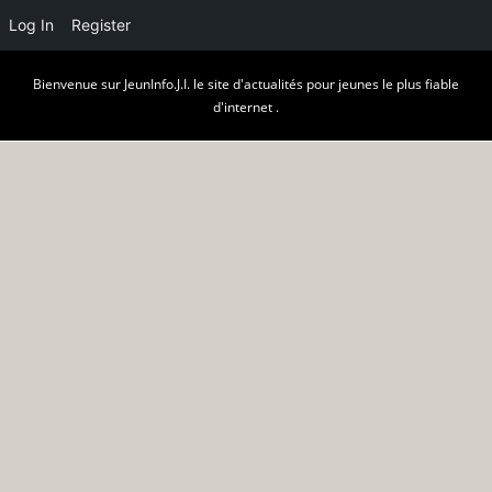
Log In
Register
Skip
Bienvenue sur JeunInfo.J.I. le site d'actualités pour jeunes le plus fiable
to
d'internet .
content