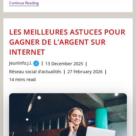
COMMENT
Continue Reading
REUSSIR
SON
PERMIS
DE
CONDUIRE
LES MEILLEURES ASTUCES POUR
DU
PREMIER
GAGNER DE L’ARGENT SUR
COUP
INTERNET
Post
JeunInfo.J.l.
Post
13 December 2025
author:
published:
Post
Post
Réseau social d'actualités
27 February 2026
category:
last
Reading
14 mins read
modified:
time: