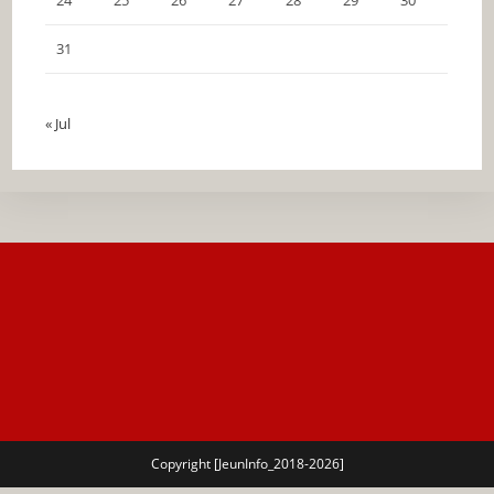
24
25
26
27
28
29
30
31
« Jul
Copyright [JeunInfo_2018-2026]