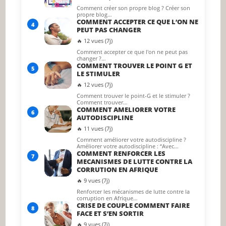
Comment créer son propre blog ? Créer son
propre blog…
COMMENT ACCEPTER CE QUE L’ON NE
4
PEUT PAS CHANGER
🔥 12 vues (7j)
Comment accepter ce que l'on ne peut pas
changer ?…
COMMENT TROUVER LE POINT G ET
5
LE STIMULER
🔥 12 vues (7j)
Comment trouver le point-G et le stimuler ?
Comment trouver…
COMMENT AMELIORER VOTRE
6
AUTODISCIPLINE
🔥 11 vues (7j)
Comment améliorer votre autodiscipline ?
Améliorer votre autodiscipline : “Avec…
COMMENT RENFORCER LES
7
MECANISMES DE LUTTE CONTRE LA
CORRUTION EN AFRIQUE
🔥 9 vues (7j)
Renforcer les mécanismes de lutte contre la
corruption en Afrique…
CRISE DE COUPLE COMMENT FAIRE
8
FACE ET S’EN SORTIR
🔥 9 vues (7j)