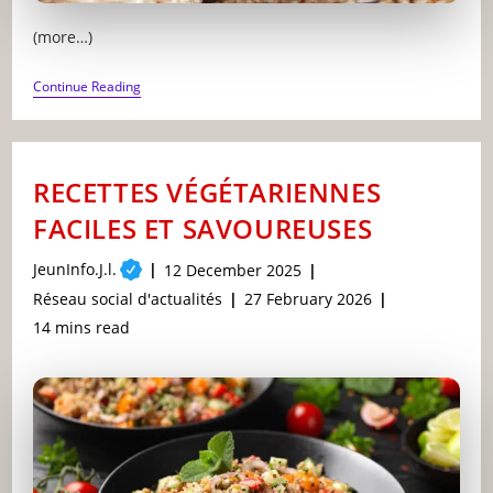
(more…)
TOP
Continue Reading
5
DES
SPORTS
POUR
RESTER
RECETTES VÉGÉTARIENNES
EN
FORME
FACILES ET SAVOUREUSES
:
CONSEILS
PRATIQUES
Post
JeunInfo.J.l.
Post
12 December 2025
author:
published:
Post
Post
Réseau social d'actualités
27 February 2026
category:
last
Reading
14 mins read
modified:
time: