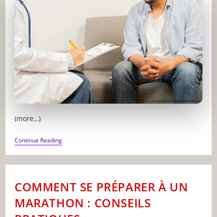
(more…)
COMMENT
Continue Reading
BIEN
CHOISIR
SON
ASSURANCE
SANTÉ
COMMENT SE PRÉPARER À UN
:
GUIDE
MARATHON : CONSEILS
COMPLET