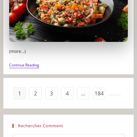
(more…)
RECETTES
Continue Reading
VÉGÉTARIENNES
FACILES
ET
SAVOUREUSES
1
2
3
4
…
184
Go to the 
Rechercher Comment