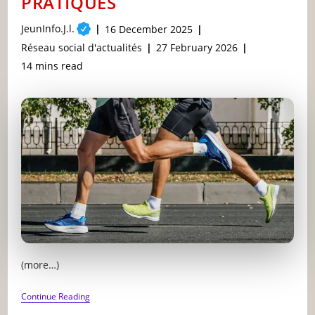
PRATIQUES
Post
JeunInfo.J.l.
Post
16 December 2025
author:
published:
Post
Post
Réseau social d'actualités
27 February 2026
category:
last
Reading
14 mins read
modified:
time:
(more…)
COMMENT
Continue Reading
SE