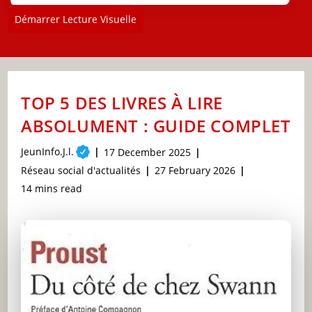
Démarrer Lecture Visuelle
TOP 5 DES LIVRES À LIRE
ABSOLUMENT : GUIDE COMPLET
Post
JeunInfo.J.l.
Post
17 December 2025
author:
published:
Post
Post
Réseau social d'actualités
27 February 2026
category:
last
Reading
14 mins read
modified:
time: