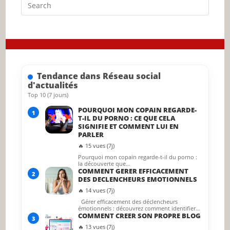
Press
Escap
to
close
the
searc
Tendance dans Réseau social
panel.
d'actualités
Top 10 (7 jours)
POURQUOI MON COPAIN REGARDE-
1
T-IL DU PORNO : CE QUE CELA
SIGNIFIE ET COMMENT LUI EN
PARLER
🔥 15 vues (7j)
Pourquoi mon copain regarde-t-il du porno :
la découverte que…
COMMENT GERER EFFICACEMENT
2
DES DECLENCHEURS EMOTIONNELS
🔥 14 vues (7j)
Gérer efficacement des déclencheurs
émotionnels : découvrez comment identifier…
COMMENT CREER SON PROPRE BLOG
3
🔥 13 vues (7j)