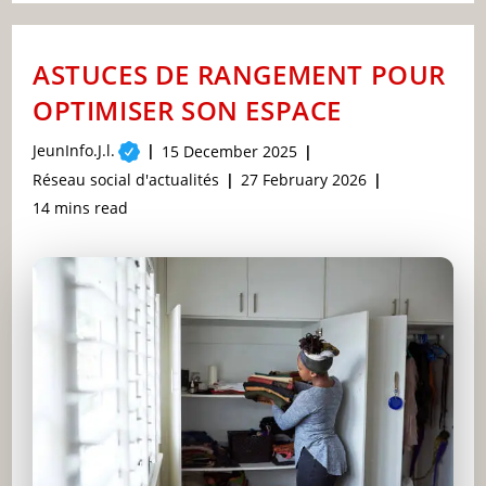
PRÉPARER
À
UN
MARATHON
ASTUCES DE RANGEMENT POUR
:
CONSEILS
OPTIMISER SON ESPACE
PRATIQUES
Post
JeunInfo.J.l.
Post
15 December 2025
author:
published:
Post
Post
Réseau social d'actualités
27 February 2026
category:
last
Reading
14 mins read
modified:
time: