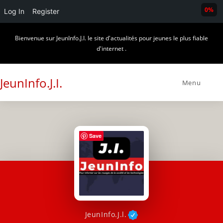
0%
Log In
Register
Skip
Bienvenue sur JeunInfo.J.I. le site d'actualités pour jeunes le plus fiable
to
d'internet .
content
JeunInfo.J.I.
Menu
Save
JeunInfo.J.l.