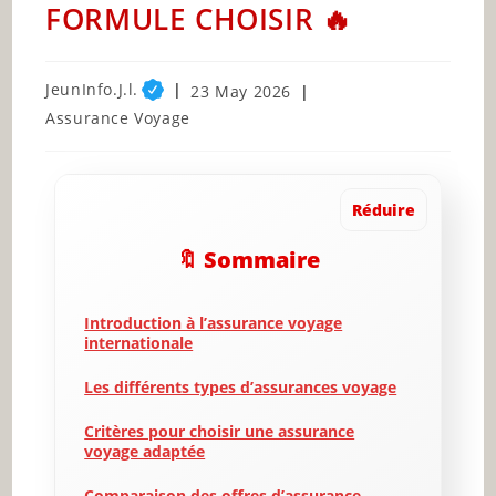
FORMULE CHOISIR 🔥
Post
JeunInfo.J.l.
Post
23 May 2026
author:
published:
Post
Assurance Voyage
category:
Réduire
🔖 Sommaire
Introduction à l’assurance voyage
internationale
Les différents types d’assurances voyage
Critères pour choisir une assurance
voyage adaptée
Comparaison des offres d’assurance