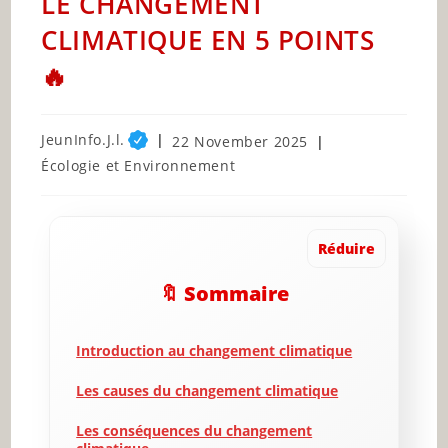
LE CHANGEMENT
CLIMATIQUE EN 5 POINTS
🔥
Post
JeunInfo.J.l.
Post
22 November 2025
author:
published:
Post
Écologie et Environnement
category:
Réduire
🔖 Sommaire
Introduction au changement climatique
Les causes du changement climatique
Les conséquences du changement