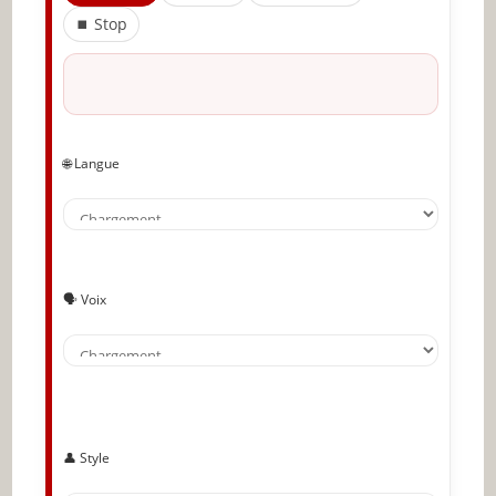
⏹ Stop
Partager l'amour
🌐 Langue
🗣️ Voix
👤 Style