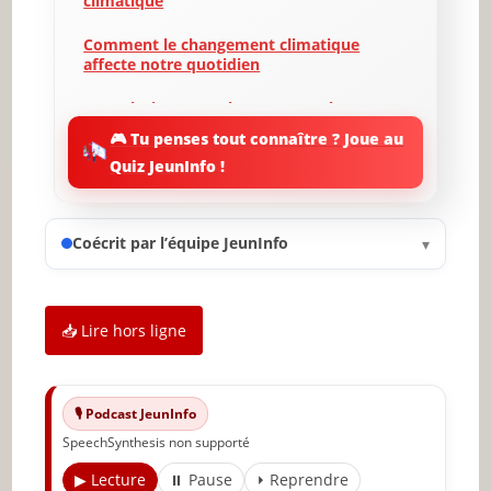
climatique
Comment le changement climatique
affecte notre quotidien
Les solutions pour lutter contre le
changement climatique
🎮 Tu penses tout connaître ? Joue au
Quiz JeunInfo !
Le rôle des individus dans la lutte contre
le changement climatique
L’importance de l’éducation et de la
Coécrit par l’équipe JeunInfo
▾
sensibilisation
Les défis à relever
📥 Lire hors ligne
Conclusion et appel à l’action
🔥 À lire aussi sur JeunInfo
🎙️ Podcast JeunInfo
✨ Nouveau sur JeunInfo ?
SpeechSynthesis non supporté
Articles recommandés
▶ Lecture
⏸ Pause
⏵ Reprendre