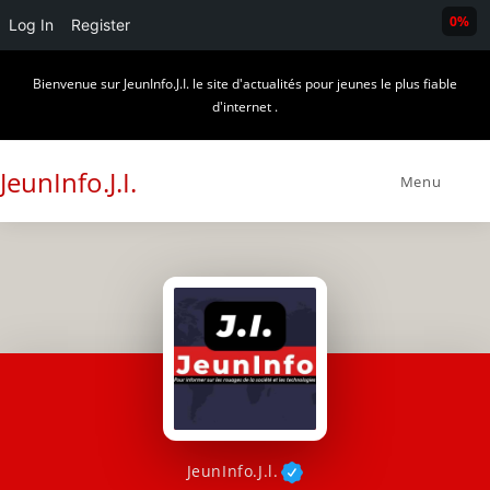
0%
Log In
Register
Skip
Bienvenue sur JeunInfo.J.I. le site d'actualités pour jeunes le plus fiable
to
d'internet .
content
JeunInfo.J.I.
Menu
JeunInfo.J.l.