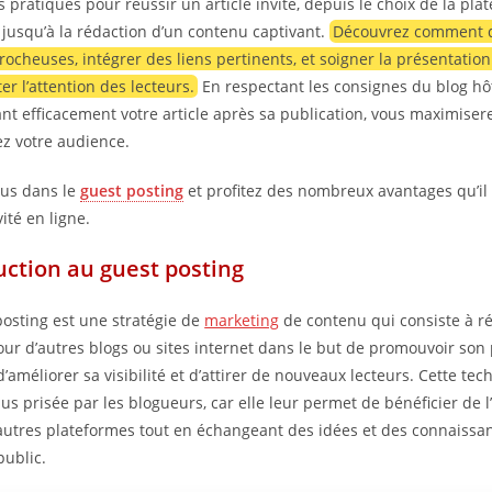
 pratiques pour réussir un article invité, depuis le choix de la pla
jusqu’à la rédaction d’un contenu captivant.
Découvrez comment 
rocheuses, intégrer des liens pertinents, et soigner la présentation 
er l’attention des lecteurs.
En respectant les consignes du blog hô
t efficacement votre article après sa publication, vous maximiser
ez votre audience.
ous dans le
guest posting
et profitez des nombreux avantages qu’il 
vité en ligne.
uction au guest posting
posting est une stratégie de
marketing
de contenu qui consiste à r
pour d’autres blogs ou sites internet dans le but de promouvoir son
’améliorer sa visibilité et d’attirer de nouveaux lecteurs. Cette te
lus prisée par les blogueurs, car elle leur permet de bénéficier de 
’autres plateformes tout en échangeant des idées et des connaissa
ublic.