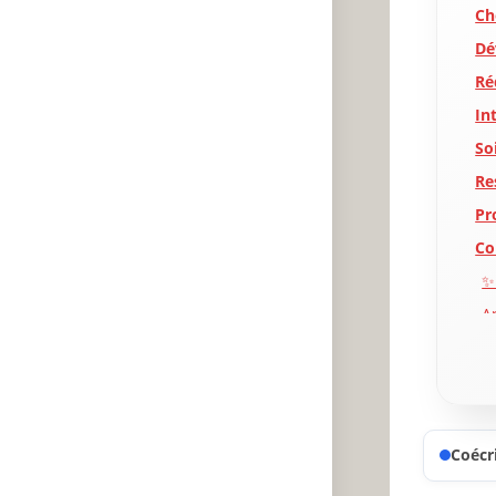
Ch
Dé
Réd
In
So
Re
Pr
Co
✨
A
P
Coécri