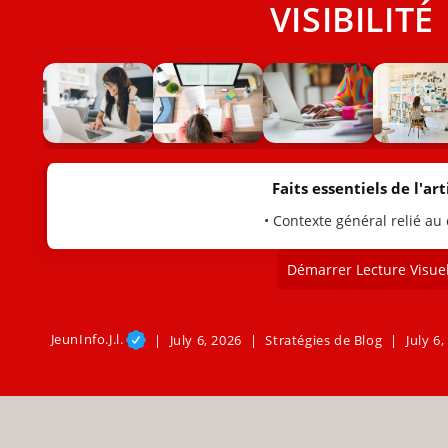
VISIBILITÉ 
Faits essentiels de l'arti
• Contexte général relié au
Démarrer Lecture Visuel
JeunInfo.J.l.
July 6, 2026
Stratégies de Blog
July 6