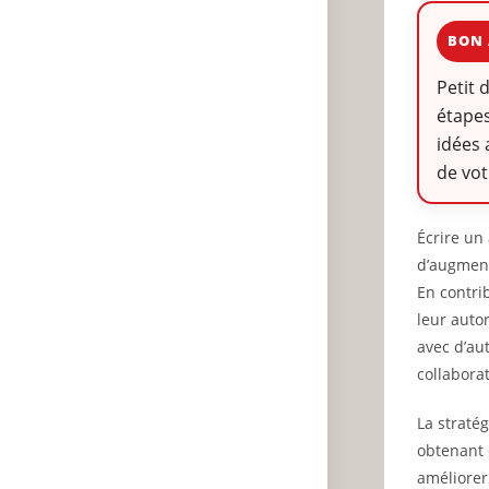
BON 
Petit 
étapes
idées 
de vot
Écrire un
d’augment
En contri
leur auto
avec d’au
collabora
La straté
obtenant 
améliorer