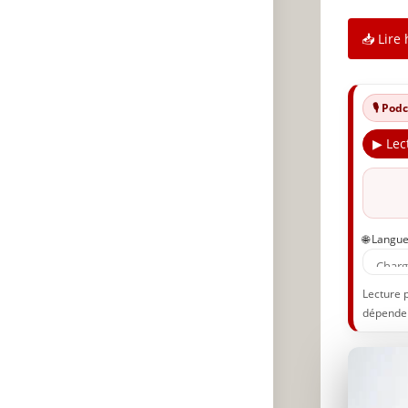
📥 Lire 
🎙️ Po
▶ Lec
🌐 Langu
Lecture 
dépenden