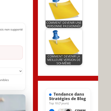
COMMENT DEVENIR UNE
PERSONNE PASSIONNÉE
sis non supporté
by
21 March 2022
JeunInfo.J.l.
COMMENT DEVENIR LA
MEILLEURE VERSION DE
SOI-MÊME
by
16 June 2023
JeunInfo.J.l.
onibles
Tendance dans
Stratégies de Blog
Top 10 (7 jours)
31 May 2023
COMM