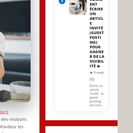
1
ENT
ÉCRIRE
UN
ARTICL
E
INVITÉ
(GUEST
POSTI
NG)
POUR
GAGNE
R DE LA
VISIBIL
ITÉ 🔥
🔥 5 vues
(7j)
Écrire un
article
invité : le
guest
posting
est une…
eurs
 des relations
ofondeur les