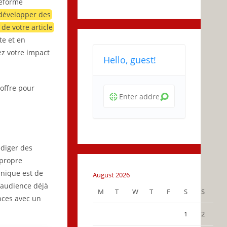
teforme
développer des
de votre article
te et en
ez votre impact
Hello, guest!
offre pour
édiger des
 propre
chnique est de
August 2026
l’audience déjà
M
T
W
T
F
S
S
nces avec un
1
2