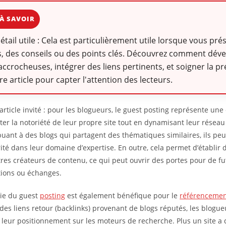
À SAVOIR
détail utile : Cela est particulièrement utile lorsque vous pr
, des conseils ou des points clés. Découvrez comment dév
accrocheuses, intégrer des liens pertinents, et soigner la p
re article pour capter l'attention des lecteurs.
 article invité : pour les blogueurs, le guest posting représente un
er la notoriété de leur propre site tout en dynamisant leur réseau
buant à des blogs qui partagent des thématiques similaires, ils pe
rité dans leur domaine d’expertise. En outre, cela permet d’établir 
tres créateurs de contenu, ce qui peut ouvrir des portes pour de f
tions ou échanges.
gie du guest
posting
est également bénéfique pour le
référencemen
des liens retour (backlinks) provenant de blogs réputés, les blogu
 leur positionnement sur les moteurs de recherche. Plus un site a 