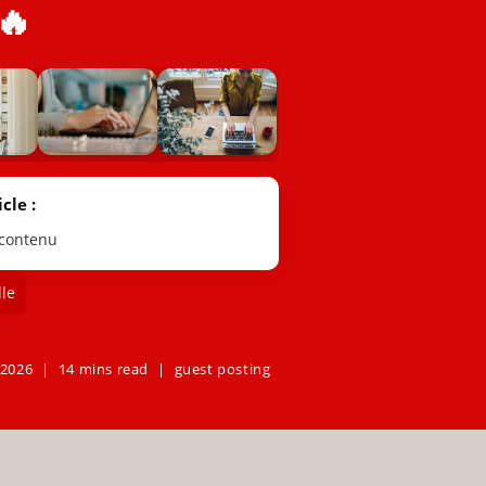
🔥
cle :
 contenu
le
, 2026
14 mins read
guest posting