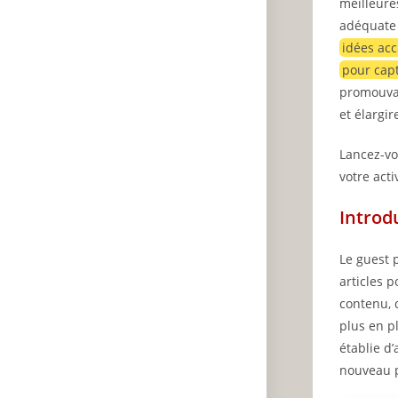
meilleures
adéquate 
idées acc
pour capt
promouvan
et élargir
Lancez-v
votre acti
Introd
Le guest 
articles 
contenu, d
plus en p
établie d
nouveau p