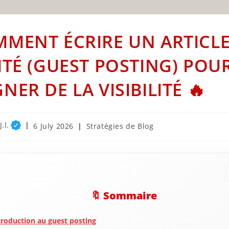
MENT ÉCRIRE UN ARTICL
ITÉ (GUEST POSTING) POU
NER DE LA VISIBILITÉ 🔥
.l.
Post
Post
6 July 2026
Stratégies de Blog
published:
category:
🔖 Sommaire
troduction au guest posting