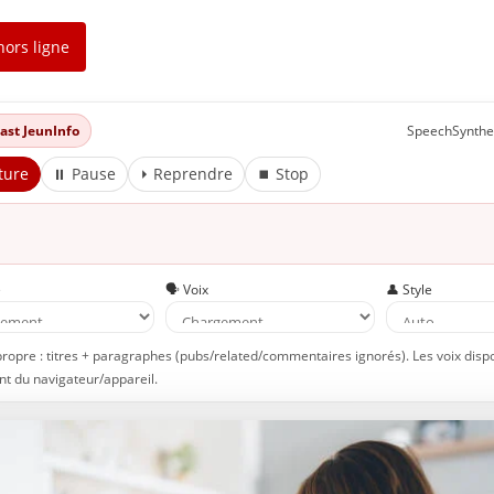
hors ligne
dcast JeunInfo
SpeechSynthe
ture
⏸ Pause
⏵ Reprendre
⏹ Stop
e
🗣️ Voix
👤 Style
propre : titres + paragraphes (pubs/related/commentaires ignorés). Les voix disp
t du navigateur/appareil.