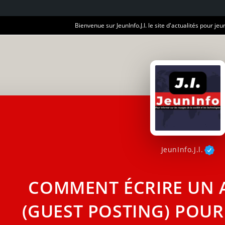
Bienvenue sur JeunInfo.J.I. le site d'actualités pour jeun
JeunInfo.J.l.
COMMENT ÉCRIRE UN A
(GUEST POSTING) POUR