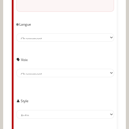
🌐 Langue
🗣️ Voix
👤 Style