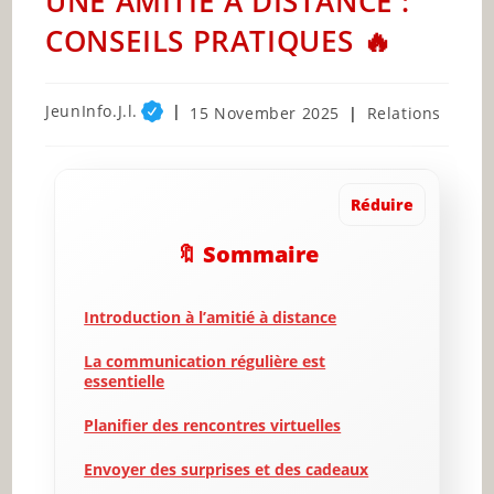
UNE AMITIÉ À DISTANCE :
CONSEILS PRATIQUES 🔥
Post
JeunInfo.J.l.
Post
Post
15 November 2025
Relations
author:
published:
category:
Réduire
🔖 Sommaire
Introduction à l’amitié à distance
La communication régulière est
essentielle
Planifier des rencontres virtuelles
Envoyer des surprises et des cadeaux