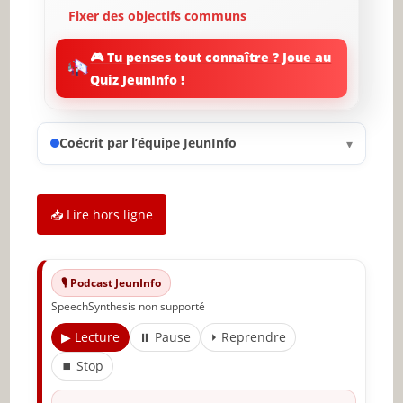
Fixer des objectifs communs
Écouter et soutenir son ami
🎮 Tu penses tout connaître ? Joue au
Quiz JeunInfo !
Utiliser la technologie à votre avantage
Faire preuve de créativité
Coécrit par l’équipe JeunInfo
▾
Évaluer et ajuster la relation
✨ Nouveau sur JeunInfo ?
📥 Lire hors ligne
Articles recommandés
Partager l'amour
🎙️ Podcast JeunInfo
SpeechSynthesis non supporté
▶ Lecture
⏸ Pause
⏵ Reprendre
⏹ Stop