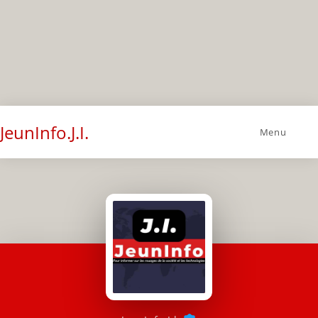
JeunInfo.J.I.
Menu