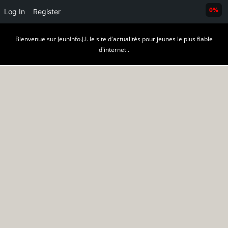
0%
Log In
Register
Skip
Bienvenue sur JeunInfo.J.I. le site d'actualités pour jeunes le plus fiable
to
d'internet .
content