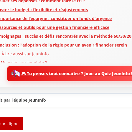
aluer ses dépenses : comment faire le tri ?
uster le budget : flexibilité et réajustements
importance de l’épargne : constituer un fonds d’urgence
ssources et outils pour une gestion financière efficace
moignages : succès et défis rencontrés avec la méthode 50/30/20
nclusion : l’adoption de la règle pour un avenir financier serein
 À lire aussi sur JeunInfo
 Nouveau sur JeunInfo ?
rticles recommandés
🎮 Tu penses tout connaître ? Joue au Quiz JeunInfo 
artager l'amour
t par l’équipe JeunInfo
hors ligne