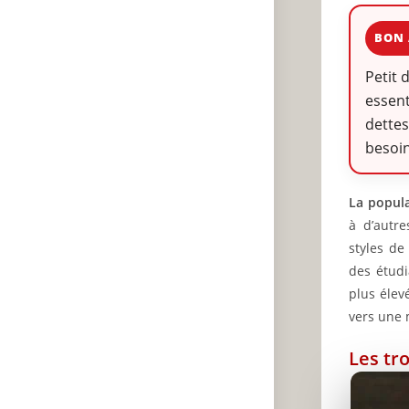
BON 
Petit 
essent
dettes
besoin
La popula
à d’autre
styles de
des étud
plus élevé
vers une 
Les tr