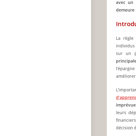
avec un 
demeure f
Introd
La règle
individus
sur un p
principal
l’épargne
améliorer
L’import
d’apprend
imprévue
leurs dép
financier
décision 