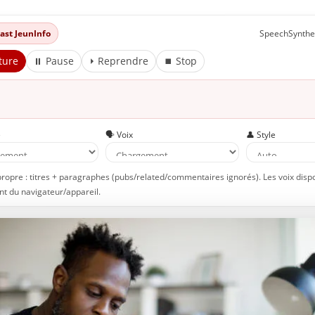
dcast JeunInfo
SpeechSynthe
ture
⏸ Pause
⏵ Reprendre
⏹ Stop
e
🗣️ Voix
👤 Style
propre : titres + paragraphes (pubs/related/commentaires ignorés). Les voix disp
t du navigateur/appareil.