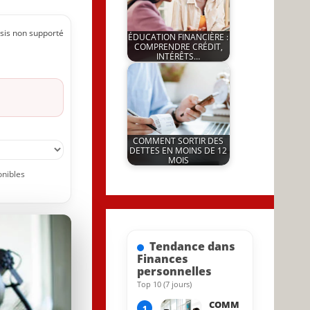
sis non supporté
ÉDUCATION FINANCIÈRE :
COMPRENDRE CRÉDIT,
INTÉRÊTS…
by
11 April 2026
JeunInfo.J.l.
COMMENT SORTIR DES
DETTES EN MOINS DE 12
MOIS
by
onibles
3 April 2026
JeunInfo.J.l.
Tendance dans
Finances
personnelles
Top 10 (7 jours)
11 April 2026
COMM
1