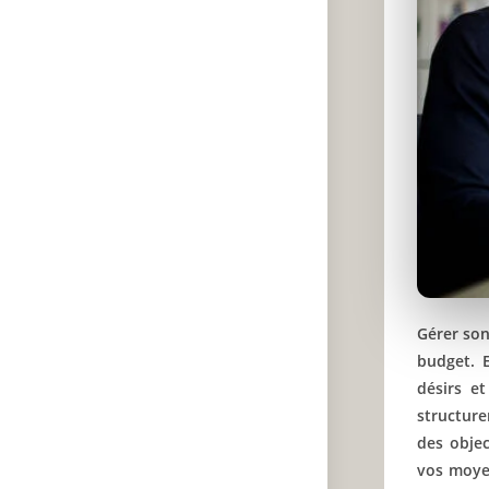
Gérer son
budget. 
désirs e
structur
des objec
vos moyen