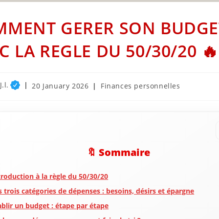
MMENT GERER SON BUDGE
C LA REGLE DU 50/30/20 🔥
.l.
Post
Post
20 January 2026
Finances personnelles
published:
category:
🔖 Sommaire
troduction à la règle du 50/30/20
s trois catégories de dépenses : besoins, désirs et épargne
ablir un budget : étape par étape