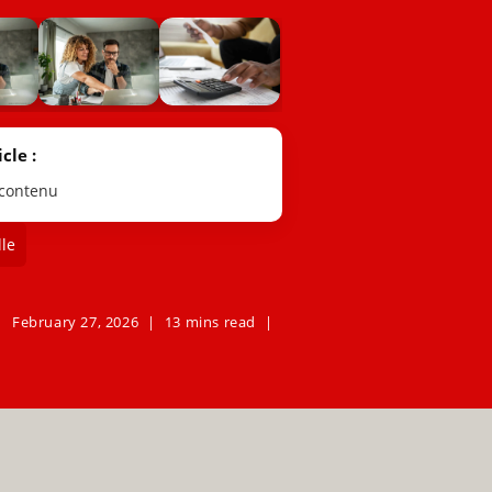
cle :
 contenu
le
February 27, 2026
13 mins read