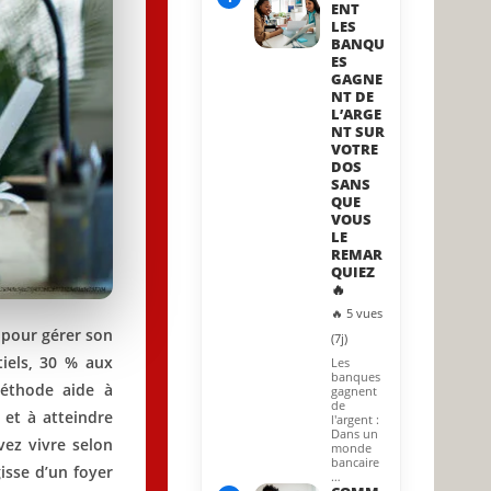
ENT
LES
BANQU
ES
GAGNE
NT DE
L’ARGE
NT SUR
VOTRE
DOS
SANS
QUE
VOUS
LE
REMAR
QUIEZ
🔥
🔥 5 vues
 pour gérer son
(7j)
iels, 30 % aux
Les
banques
éthode aide à
gagnent
de
et à atteindre
l'argent :
Dans un
vez vivre selon
monde
bancaire
isse d’un foyer
…