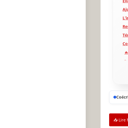
Év
Aj
L’
Re
Té
Co
🔥
✨
A
P
Coécri
📥 Lire 