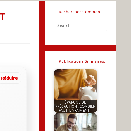
Rechercher Comment
T
Press
Escape
to
close
the
search
Publications Similaires:
panel.
Réduire
ÉPARGNE DE
PRÉCAUTION : COMBIEN
FAUT-IL VRAIMENT…
by
JeunInfo.J.l.