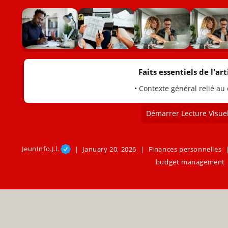
Faits essentiels de l'arti
• Contexte général relié au
Démarrer Lecture Visuel
JeunInfo.J.l.
January 20, 2026
Finances personnelles
budget management