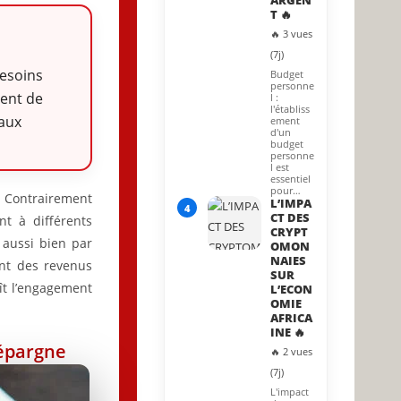
ARGEN
T 🔥
🔥 3 vues
(7j)
besoins
Budget
personne
ment de
l :
l'établiss
 aux
ement
d'un
budget
personne
l est
essentiel
pour…
. Contrairement
L’IMPA
4
CT DES
nt à différents
CRYPT
e aussi bien par
OMON
NAIES
nt des revenus
SUR
oît l’engagement
L’ECON
OMIE
AFRICA
INE 🔥
 épargne
🔥 2 vues
(7j)
L'impact