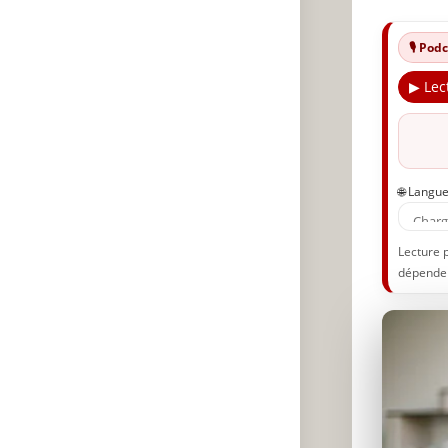
🎙️ Po
▶ Lec
🌐 Langu
Lecture 
dépenden