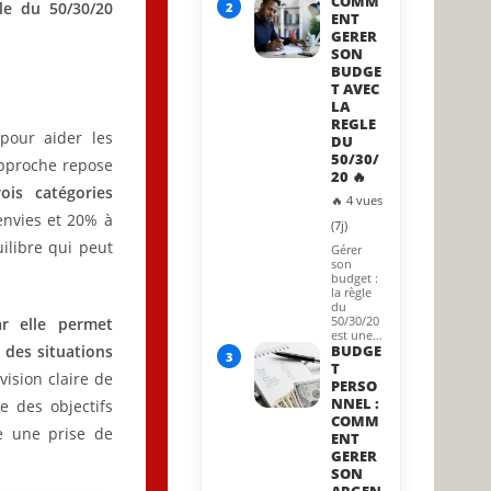
COMM
le du 50/30/20
2
ENT
GERER
SON
BUDGE
T AVEC
LA
REGLE
pour aider les
DU
50/30/
approche repose
20 🔥
ois catégories
🔥 4 vues
envies et 20% à
(7j)
ilibre qui peut
Gérer
son
budget :
la règle
du
50/30/20
r elle permet
est une…
 des situations
BUDGE
3
T
vision claire de
PERSO
NNEL :
e des objectifs
COMM
ge une prise de
ENT
GERER
SON