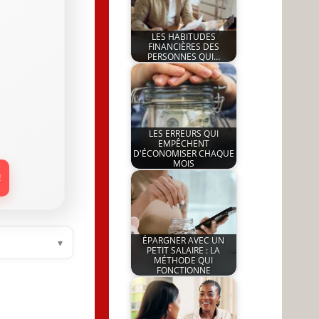
LES HABITUDES
FINANCIÈRES DES
PERSONNES QUI…
by
7 April 2026
JeunInfo.J.l.
LES ERREURS QUI
EMPÊCHENT
D'ÉCONOMISER CHAQUE
MOIS
by
!
16 March 2026
JeunInfo.J.l.
ÉPARGNER AVEC UN
▾
PETIT SALAIRE : LA
MÉTHODE QUI
FONCTIONNE
by
18 March 2026
JeunInfo.J.l.