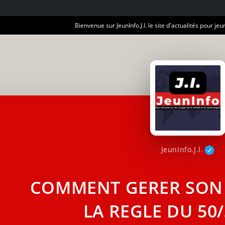
Bienvenue sur JeunInfo.J.I. le site d'actualités pour jeun
JeunInfo.J.l.
COMMENT GERER SON
LA REGLE DU 50/