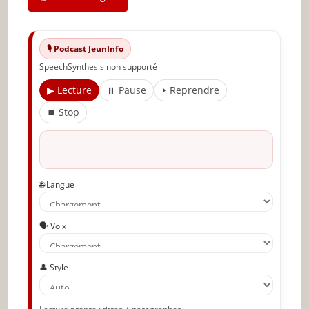
Articles recommandés
Partager l'amour
🎙️ Podcast JeunInfo
SpeechSynthesis non supporté
▶ Lecture
⏸ Pause
⏵ Reprendre
⏹ Stop
🌐 Langue
🗣️ Voix
👤 Style