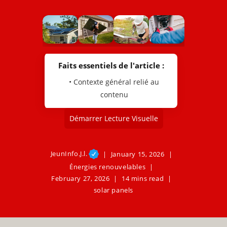
Faits essentiels de l'article :
• Contexte général relié au
contenu
Démarrer Lecture Visuelle
JeunInfo.J.l.
January 15, 2026
Énergies renouvelables
February 27, 2026
14 mins read
solar panels