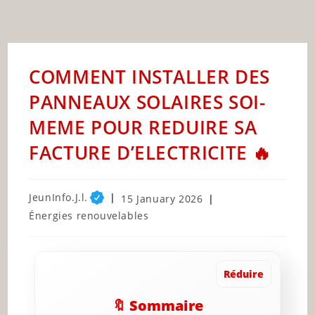
COMMENT INSTALLER DES
PANNEAUX SOLAIRES SOI-
MEME POUR REDUIRE SA
FACTURE D’ELECTRICITE 🔥
Post
JeunInfo.J.l.
Post
15 January 2026
author:
published:
Post
Énergies renouvelables
category:
Réduire
🔖 Sommaire