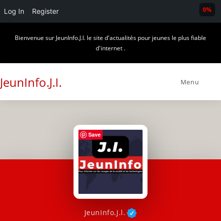
0%
Log In
Register
Skip
Bienvenue sur JeunInfo.J.I. le site d'actualités pour jeunes le plus fiable
to
d'internet .
content
JeunInfo.J.I.
Menu
Save
JeunInfo.J.l.