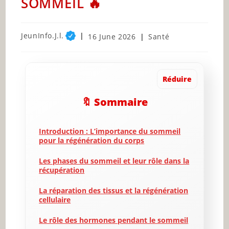
SOMMEIL 🔥
Post
JeunInfo.J.l.
Post
Post
16 June 2026
Santé
author:
published:
category:
Réduire
🔖 Sommaire
Introduction : L’importance du sommeil
pour la régénération du corps
Les phases du sommeil et leur rôle dans la
récupération
La réparation des tissus et la régénération
cellulaire
Le rôle des hormones pendant le sommeil