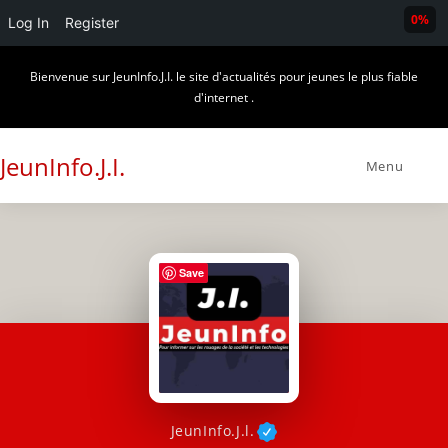
0%
Log In
Register
Skip
Bienvenue sur JeunInfo.J.I. le site d'actualités pour jeunes le plus fiable
to
d'internet .
content
JeunInfo.J.I.
Menu
Save
JeunInfo.J.l.