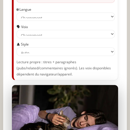
🌐 Langue
🗣️ Voix
👤 Style
Lecture propre : titres + paragraphes
(pubs/related/commentaires ignorés). Les voix disponibles
dépendent du navigateur/appareil.