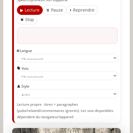
Articles recommandés
▶ Lecture
⏸ Pause
⏵ Reprendre
Partager l'amour
⏹ Stop
🌐 Langue
🗣️ Voix
👤 Style
Lecture propre : titres + paragraphes
(pubs/related/commentaires ignorés). Les voix disponibles
dépendent du navigateur/appareil.