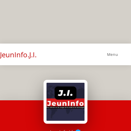
JeunInfo.J.I.
Menu