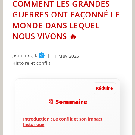
COMMENT LES GRANDES
GUERRES ONT FAÇONNÉ LE
MONDE DANS LEQUEL
NOUS VIVONS 🔥
Post
JeunInfo.J.l.
Post
11 May 2026
author:
published:
Post
Histoire et conflit
category:
Réduire
🔖 Sommaire
Introduction : Le conflit et son impact
historique