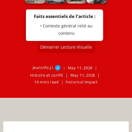
Faits essentiels de l'article :
• Contexte général relié au
contenu
Démarrer Lecture Visuelle
JeunInfo.J.l.
May 11, 2026
Histoire et conflit
May 11, 2026
14 mins read
historical impact