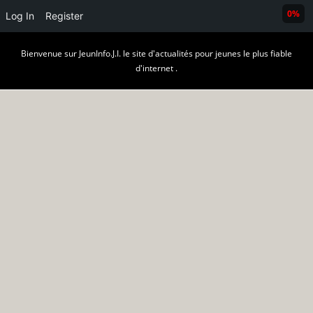
0%
Log In
Register
Skip
Bienvenue sur JeunInfo.J.I. le site d'actualités pour jeunes le plus fiable
to
d'internet .
content