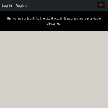
0%
Log In
Register
Skip
Bienvenue sur JeunInfo.J.I. le site d'actualités pour jeunes le plus fiable
to
d'internet .
content