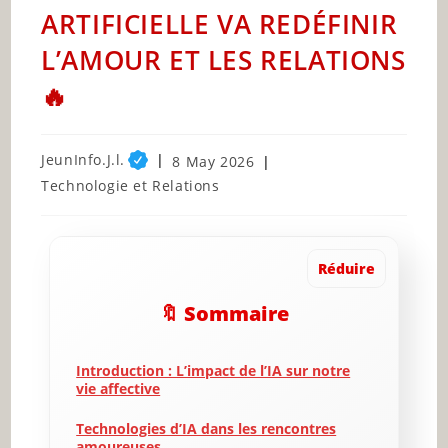
ARTIFICIELLE VA REDÉFINIR
L’AMOUR ET LES RELATIONS
🔥
Post
JeunInfo.J.l.
Post
8 May 2026
author:
published:
Post
Technologie et Relations
category:
Réduire
🔖 Sommaire
Introduction : L’impact de l’IA sur notre
vie affective
Technologies d’IA dans les rencontres
amoureuses