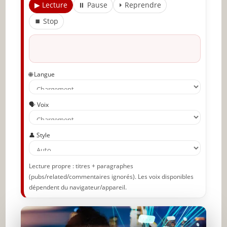
▶ Lecture
⏸ Pause
⏵ Reprendre
✨ Nouveau sur JeunInfo ?
⏹ Stop
Articles recommandés
Partager l'amour
🌐 Langue
🗣️ Voix
👤 Style
Lecture propre : titres + paragraphes
(pubs/related/commentaires ignorés). Les voix disponibles
dépendent du navigateur/appareil.