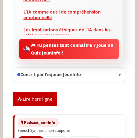
L’IA comme outil de compréhension
émotionnelle
Les implications éthiques de l’IA dans les
relations amoureuses
🎮 Tu penses tout connaître ? Joue au
L’avenir des interactions humaines à l’ère
Quiz JeunInfo !
de l’IA
Les défis psychologiques posés par l’IA
dans les relations
Coécrit par l’équipe JeunInfo
▾
Exemples de l’IA dans les relations :
Études de cas et témoignages
📥 Lire hors ligne
La résistance humaine à l’IA dans l’amour
Conclusion : Réflexions sur l’avenir des
relations humaines
🎙️ Podcast JeunInfo
SpeechSynthesis non supporté
🔥 À lire aussi sur JeunInfo