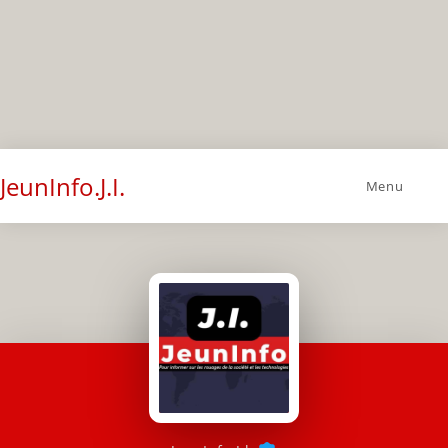
JeunInfo.J.I.
Menu