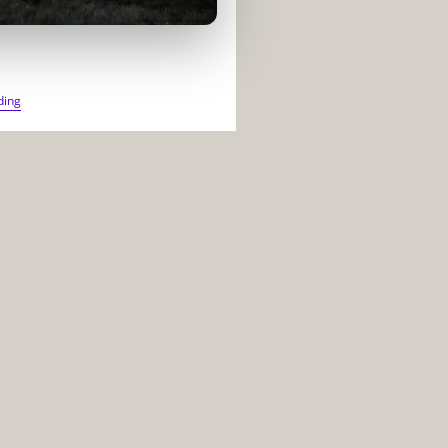
POURQUOI
ding
CERTAINS
CONFLITS
DURENT
DES
DÉCENNIES
SANS
JAMAIS
SE
TERMINER
VRAIMENT