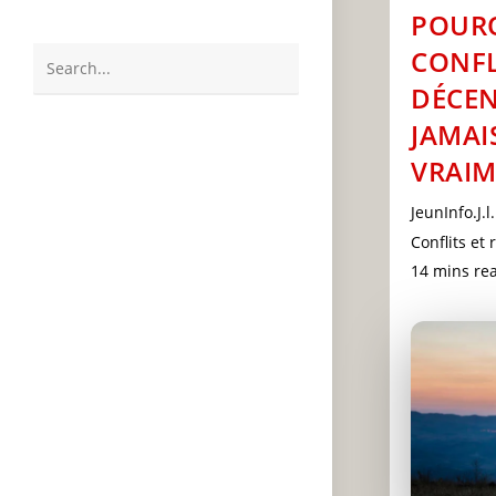
POURQ
CONFL
Search
DÉCEN
this
JAMAI
website
VRAI
Post
JeunInfo.J.l.
author:
Post
Conflits et 
category:
Reading
14 mins re
time: