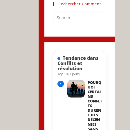
Rechercher Comment
Press
Escape
to
close
the
search
Tendance dans
panel.
Conflits et
résolution
Top 10 (7 jours)
POURQ
1
UOI
CERTAI
NS
CONFLI
TS
DUREN
T DES
DÉCEN
NIES
SANS