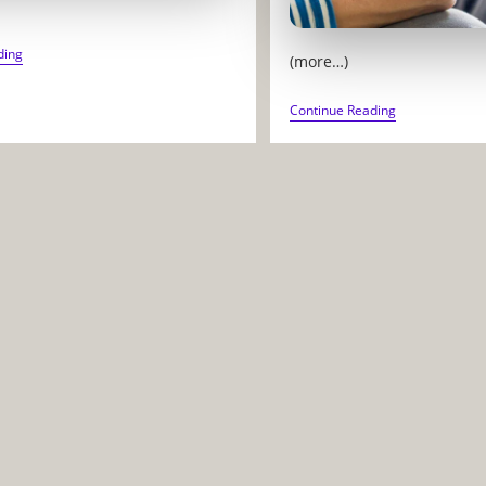
ANIME
ding
(more…)
:
POURQUOI
LA
COMMENT
Continue Reading
CULTURE
LES
JAPONAISE
SÉRIES
DOMINE
TV
L’ANIMATION
INFLUENCE
MONDIALE
NOS
COMPORTE
SANS
QU’ON
LE
SACHE