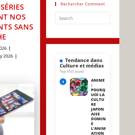
Rechercher Comment
SÉRIES
NT NOS
Press
Escape
TS SANS
to
HE
close
the
026
search
d:
y 2026
Tendance dans
panel.
Culture et médias
ied:
Top 10 (7 jours)
ANIME
1
:
POURQ
UOI LA
CULTU
RE
JAPON
AISE
DOMIN
E
L’ANIM
ATION