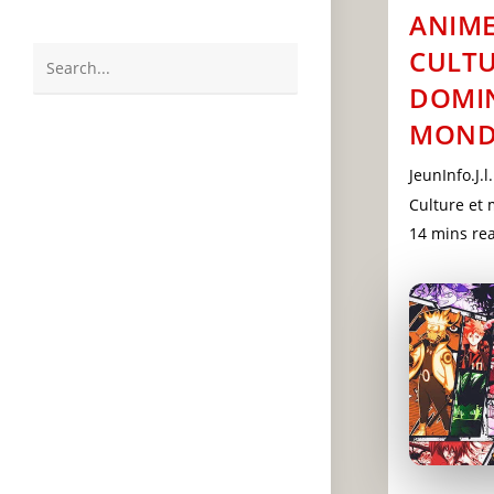
ANIME
CULTU
Search
DOMIN
this
MOND
website
Post
JeunInfo.J.l.
author:
Post
Culture et
category:
Reading
14 mins re
time: