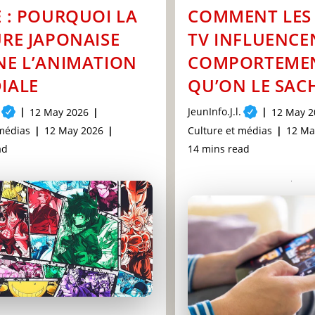
 : POURQUOI LA
COMMENT LES 
RE JAPONAISE
TV INFLUENCE
E L’ANIMATION
COMPORTEMEN
IALE
QU’ON LE SAC
Post
JeunInfo.J.l.
Post
Post
12 May 2026
12 May 2
author:
published:
publishe
Post
Post
Post
 médias
12 May 2026
Culture et médias
12 Ma
last
category:
last
Reading
ad
14 mins read
modified:
modif
time: