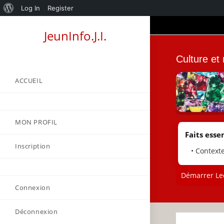
About
Log In
Register
Skip
WordPress
JeunInfo.J.I.
to
content
Culture et
ACCUEIL
MON PROFIL
Faits essen
Inscription
• Context
Démarrer Lec
Connexion
Déconnexion