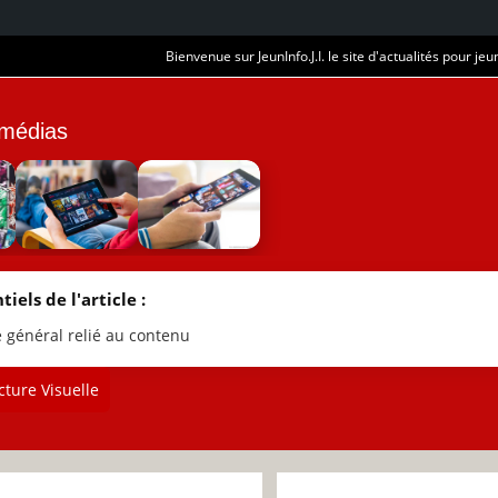
Bienvenue sur JeunInfo.J.I. le site d'actualités pour jeun
 médias
tiels de l'article :
e général relié au contenu
ture Visuelle