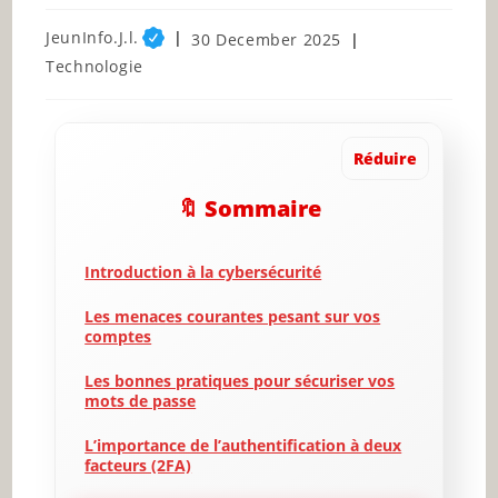
Post
JeunInfo.J.l.
Post
30 December 2025
author:
published:
Post
Technologie
category:
Réduire
🔖 Sommaire
Introduction à la cybersécurité
Les menaces courantes pesant sur vos
comptes
Les bonnes pratiques pour sécuriser vos
mots de passe
L’importance de l’authentification à deux
facteurs (2FA)