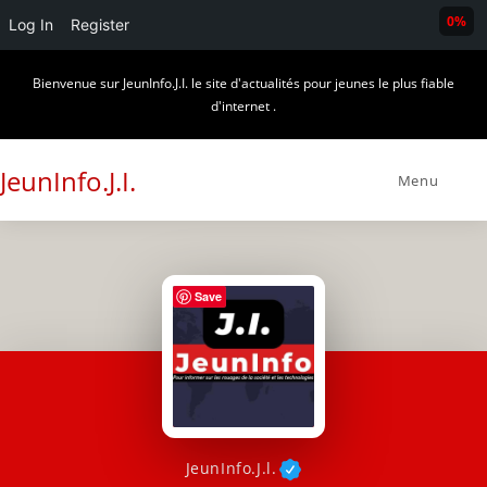
0%
Log In
Register
Skip
Bienvenue sur JeunInfo.J.I. le site d'actualités pour jeunes le plus fiable
to
d'internet .
content
JeunInfo.J.I.
Menu
Save
JeunInfo.J.l.