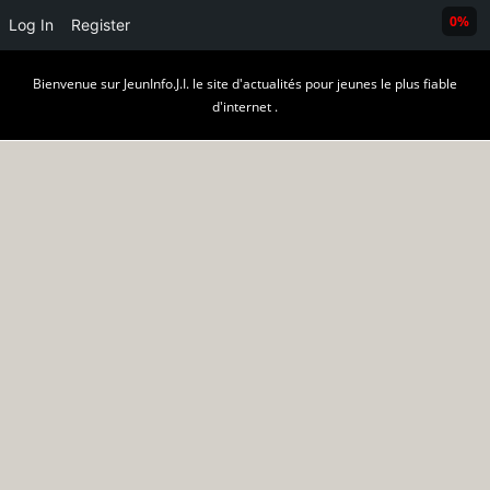
0%
Log In
Register
Skip
Bienvenue sur JeunInfo.J.I. le site d'actualités pour jeunes le plus fiable
to
d'internet .
content