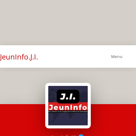
JeunInfo.J.I.
Menu