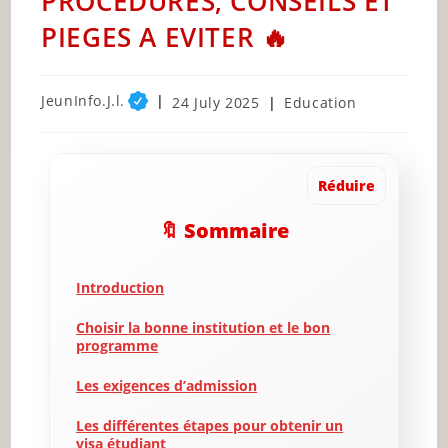
PROCEDURES, CONSEILS ET
PIEGES A EVITER 🔥
Post
JeunInfo.J.l.
Post
Post
24 July 2025
Education
author:
published:
category:
Réduire
🔖 Sommaire
Introduction
Choisir la bonne institution et le bon
programme
Les exigences d’admission
Les différentes étapes pour obtenir un
visa étudiant