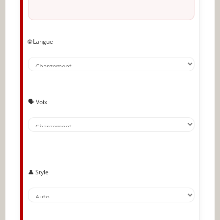
🌐 Langue
🗣️ Voix
👤 Style