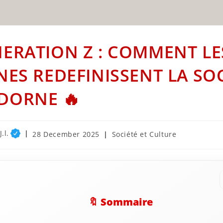
ERATION Z : COMMENT LE
NES REDEFINISSENT LA SO
DORNE 🔥
.l.
Post
Post
28 December 2025
Société et Culture
published:
category:
🔖 Sommaire