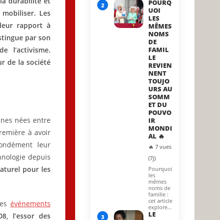
la durabilité et
POURQ
2
UOI
 mobiliser. Les
LES
leur rapport à
MÊMES
NOMS
stingue par son
DE
e l’activisme.
FAMIL
LE
r de la société
REVIEN
NENT
TOUJO
URS AU
SOMM
ET DU
POUVO
nnes nées entre
IR
MONDI
remière à avoir
AL 🔥
ondément leur
🔥 7 vues
hnologie depuis
(7j)
aturel pour les
Pourquoi
les
mêmes
noms de
famille :
cet article
des
événements
explore…
LE
08, l’essor des
3