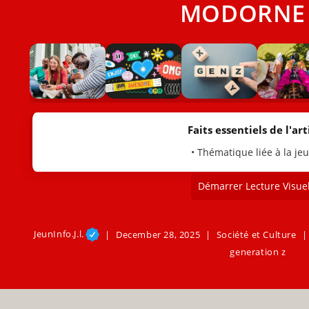
MODORNE 
Faits essentiels de l'arti
• Thématique liée à la je
Démarrer Lecture Visuel
JeunInfo.J.l.
December 28, 2025
Société et Culture
generation z