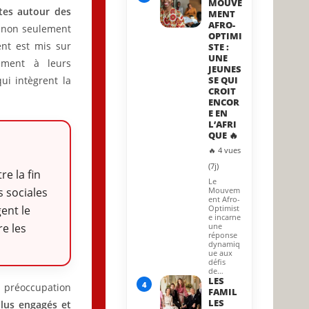
MOUVE
ntes autour des
MENT
AFRO-
 non seulement
OPTIMI
ent est mis sur
STE :
UNE
rement à leurs
JEUNES
ui intègrent la
SE QUI
CROIT
ENCOR
E EN
L’AFRI
QUE 🔥
🔥 4 vues
(7j)
re la fin
Le
s sociales
Mouvem
ent Afro-
ent le
Optimist
e incarne
re les
une
réponse
dynamiq
ue aux
défis
de…
LES
4
e préoccupation
FAMIL
LES
lus engagés et