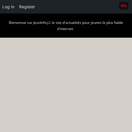
0%
Log In
Register
Skip
Bienvenue sur JeunInfo.J.I. le site d'actualités pour jeunes le plus fiable
to
d'internet .
content