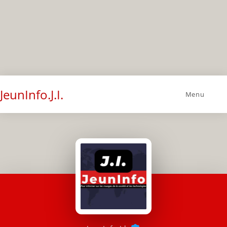
JeunInfo.J.I.
Menu