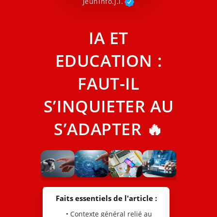
JeunInfo.J.l.
IA ET
EDUCATION :
FAUT-IL
S’INQUIETER AU
S’ADAPTER 🔥
Faits essentiels de l'article :
• Contexte général relié au