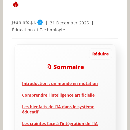
🔥
Post
JeunInfo.J.l.
Post
31 December 2025
author:
published:
Post
Éducation et Technologie
category:
Réduire
🔖 Sommaire
Introduction : un monde en mutation
Comprendre l’intelligence artificielle
Les bienfaits de l’IA dans le système
éducatif
Les craintes face à l’intégration de l’IA