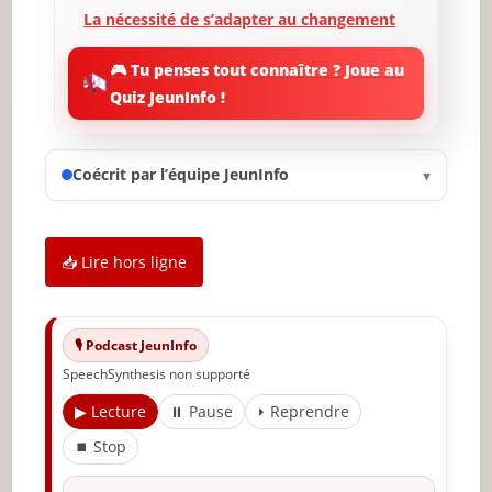
La nécessité de s’adapter au changement
L’éthique et la responsabilité de
🎮 Tu penses tout connaître ? Joue au
l’utilisation de l’IA
Quiz JeunInfo !
Vers un avenir collaboratif entre l’IA et les
enseignants
Coécrit par l’équipe JeunInfo
▾
Les compétences du futur : préparer les
élèves à l’IA
Conclusion : vers une éducation
📥 Lire hors ligne
augmentée
✨ Nouveau sur JeunInfo ?
🎙️ Podcast JeunInfo
Articles recommandés
SpeechSynthesis non supporté
Partager l'amour
▶ Lecture
⏸ Pause
⏵ Reprendre
⏹ Stop