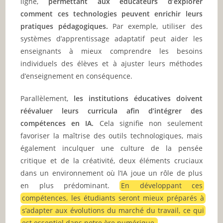
ligne,
permettant aux éducateurs d’explorer
comment ces technologies peuvent enrichir leurs
pratiques pédagogiques.
Par exemple, utiliser des
systèmes d’apprentissage adaptatif peut aider les
enseignants à mieux comprendre les besoins
individuels des élèves et à ajuster leurs méthodes
d’enseignement en conséquence.
Parallèlement,
les institutions éducatives doivent
réévaluer leurs curricula afin d’intégrer des
compétences en IA.
Cela signifie non seulement
favoriser la maîtrise des outils technologiques, mais
également inculquer une culture de la pensée
critique et de la créativité, deux éléments cruciaux
dans un environnement où l’IA joue un rôle de plus
en plus prédominant.
En développant ces
compétences, les étudiants seront mieux préparés à
s’adapter aux évolutions du marché du travail, ce qui
est essentiel dans notre ère numérique.