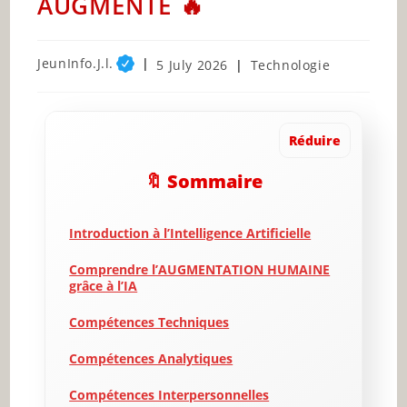
AUGMENTÉ 🔥
Post
JeunInfo.J.l.
Post
Post
5 July 2026
Technologie
author:
published:
category:
Réduire
🔖 Sommaire
Introduction à l’Intelligence Artificielle
Comprendre l’AUGMENTATION HUMAINE
grâce à l’IA
Compétences Techniques
Compétences Analytiques
Compétences Interpersonnelles