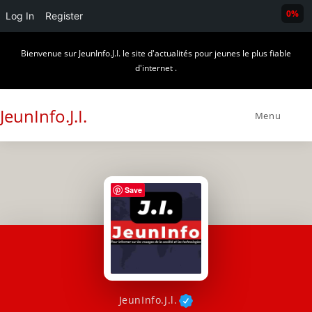
0%
Log In
Register
Skip
Bienvenue sur JeunInfo.J.I. le site d'actualités pour jeunes le plus fiable
to
d'internet .
content
JeunInfo.J.I.
Menu
Save
JeunInfo.J.l.