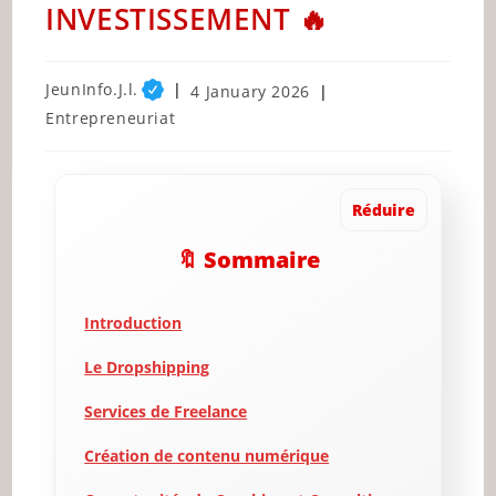
INVESTISSEMENT 🔥
Post
JeunInfo.J.l.
Post
4 January 2026
author:
published:
Post
Entrepreneuriat
category:
Réduire
🔖 Sommaire
Introduction
Le Dropshipping
Services de Freelance
Création de contenu numérique