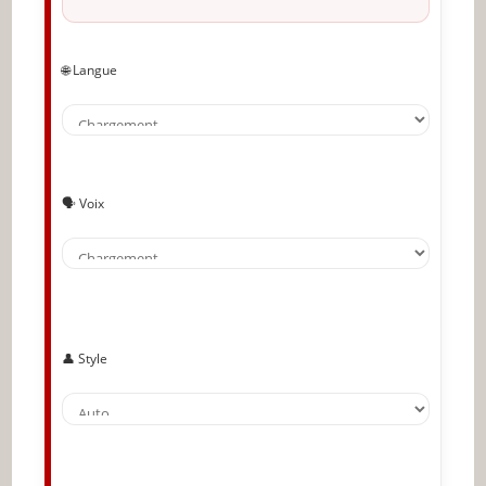
🌐 Langue
🗣️ Voix
👤 Style