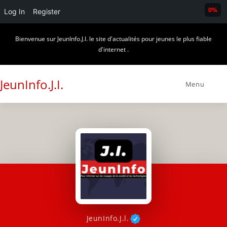
0%
Log In
Register
Skip
Bienvenue sur JeunInfo.J.I. le site d'actualités pour jeunes le plus fiable
to
d'internet .
content
JeunInfo.J.I.
Menu
JeunInfo.J.l.