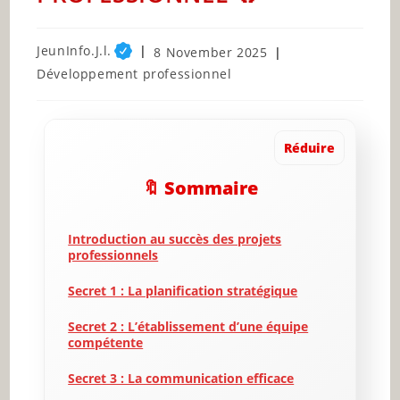
Post
JeunInfo.J.l.
Post
8 November 2025
author:
published:
Post
Développement professionnel
category:
Réduire
🔖 Sommaire
Introduction au succès des projets
professionnels
Secret 1 : La planification stratégique
Secret 2 : L’établissement d’une équipe
compétente
Secret 3 : La communication efficace