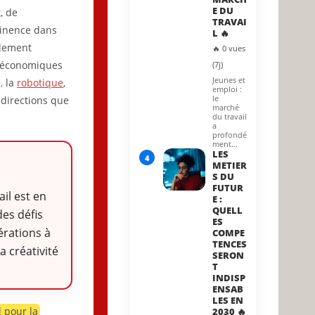
E DU
, de
TRAVAI
tinence dans
L 🔥
alement
🔥 0 vues
, économiques
(7j)
Jeunes et
,
la
robotique
,
emploi :
le
 directions que
marché
du travail
a
profondé
ment…
LES
4
METIER
S DU
FUTUR
ail est en
E :
QUELL
es défis
ES
rations à
COMPE
TENCES
 créativité
SERON
T
INDISP
ENSAB
LES EN
l pour la
2030 🔥