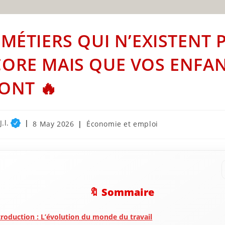
 MÉTIERS QUI N’EXISTENT 
ORE MAIS QUE VOS ENFA
ONT 🔥
.l.
Post
Post
8 May 2026
Économie et emploi
published:
category:
🔖 Sommaire
troduction : L’évolution du monde du travail