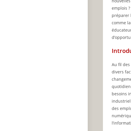
nouvelles
emplois ?
préparer 
comme la 
éducateur
d’opportu
Introd
Au fil de
divers fac
changemen
quotidien
besoins im
industrie
des emplo
numérique
l’informa