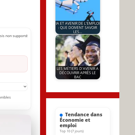
IA ET AVENIR DE L'EMPLOI
: QUE DOIVENT SAVOIR
LES…
sis non supporté
by
8 January 2026
JeunInfo.J.l.
LES MÉTIERS D'AVENIR A
DÉCOUVRIR APRÈS LE
BAC
by
23 July 2025
JeunInfo.J.l.
onibles
Tendance dans
Économie et
emploi
Top 10 (7 jours)
27 September 2025