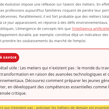
de évolution impose une réflexion sur l’avenir des métiers. En effet
s professions aujourd’hui familières risquent de perdre leur per
décennies. Parallèlement, il est fort probable que des métiers tot
à ce jour apparaissent, en réponse à des défis environnementaux
olitiques. L’émergence de concepts tels que
l’intelligence artificielle
eloppement durable, par exemple, constitue déjà un indicateur des
t prendre les soubassements du marché de l’emploi.
À SAVOIR
détail utile : Les metiers qui n'existent pas : le monde du trav
 transformation en raison des avancées technologiques et d
onnementaux. Découvrez comment préparer les jeunes géné
ter, en développant des compétences essentielles comme la
pensée critique.
rs qui n’existent pas : anticiper les métiers de demain est essentie