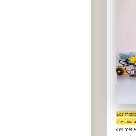
Les metie
des avan
des métier