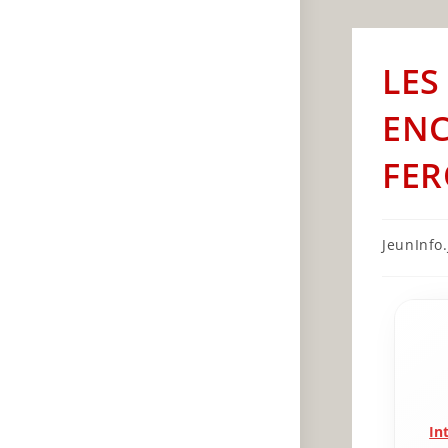
LES
ENC
FER
Post
JeunInfo.J
author:
In