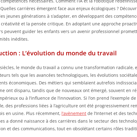
 compétences nécessaires. Comment l’IA et la robotique redéfinisse
 Quelles carrières émergent face aux enjeux écologiques ? Décou
les jeunes générations à s’adapter, en développant des compétence
créativité et la pensée critique. En adoptant une approche proacti
s peuvent guider les enfants vers un avenir professionnel promett
nités inédites.
uction : L’évolution du monde du travail
s siècles, le monde du travail a connu une transformation radicale, 
teurs tels que les avancées technologiques, les évolutions sociétale
ts économiques. Des métiers qui semblaient autrefois indissociab
ne ont disparu, tandis que de nouveaux ont émergé, souvent en r
périeux ou à l’influence de l’innovation. Si l’on prend l’exemple de 
lle, des professions liées à l’agriculture ont été progressivement r
is en usine. Plus récemment,
l’avènement
de l’Internet et des tec
s a donné naissance à des carrières dans le secteur des technolo
tion et des communications, tout en obsolétant certains rôles tradit