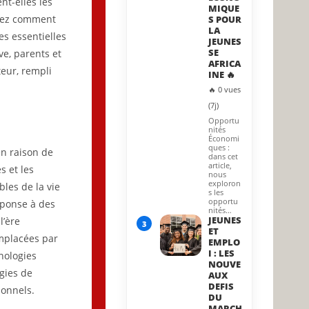
nt-elles les
MIQUE
vrez comment
S POUR
LA
s essentielles
JEUNES
SE
ve, parents et
AFRICA
eur, rempli
INE 🔥
🔥 0 vues
(7j)
Opportu
nités
Économi
ques :
en raison de
dans cet
article,
s et les
nous
exploron
les de la vie
s les
opportu
éponse à des
nités…
JEUNES
l’ère
3
ET
emplacées par
EMPLO
I : LES
hnologies
NOUVE
gies de
AUX
DEFIS
ionnels.
DU
MARCH