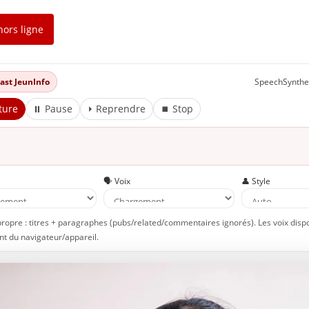
hors ligne
dcast JeunInfo
SpeechSynthe
ture
⏸ Pause
⏵ Reprendre
⏹ Stop
e
🗣️ Voix
👤 Style
propre : titres + paragraphes (pubs/related/commentaires ignorés). Les voix disp
t du navigateur/appareil.