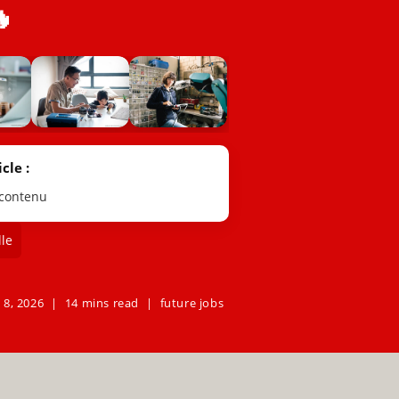

cle :
 contenu
le
 8, 2026
14 mins read
future jobs