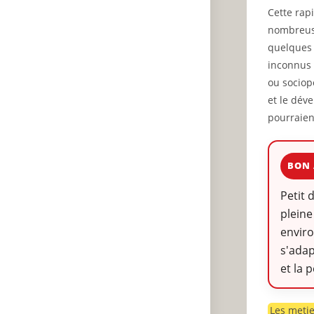
Cette rapi
nombreuse
quelques 
inconnus 
ou sociop
et le dév
pourraien
BON 
Petit 
pleine
envir
s'adap
et la 
Les metie