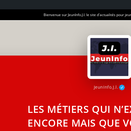
Bienvenue sur JeunInfo.J.I. le site d'actualités pour jeun
JeunInfo.J.l.
LES MÉTIERS QUI N’
ENCORE MAIS QUE V