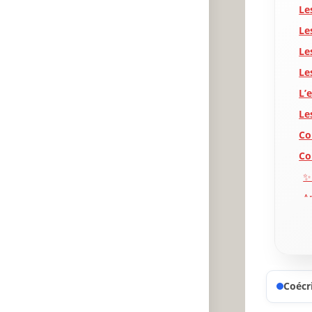
Le
Le
Le
Le
L’
Le
Co
Co
✨
A
P
Coécri