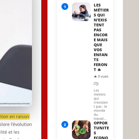
LES
1
MÉTIER
S QUI
N’EXIS
TENT
PAS
ENCOR
E MAIS
QUE
VOS
ENFAN
TS
FERON
T 🔥
🔥 0 vues
(7j)
Les
metiers
qui
n'existen
t pas : le
monde
du
ation en raison
travail…
OPPOR
plore l’évolution
2
TUNITE
lité et les
S
ECONO