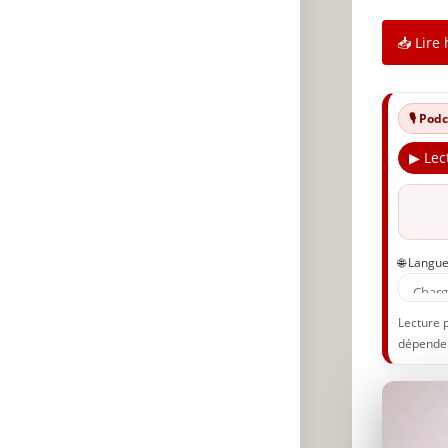
📥 Lire 
🎙️ Po
▶ Lec
🌐 Langu
Lecture 
dépenden