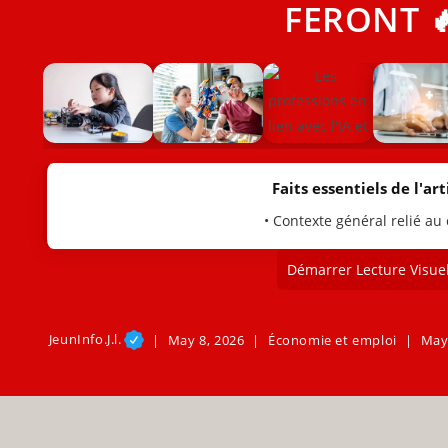
FERONT 
Faits essentiels de l'arti
• Contexte général relié au
Démarrer Lecture Visuel
JeunInfo.J.l.
May 8, 2026
Économie et emploi
May