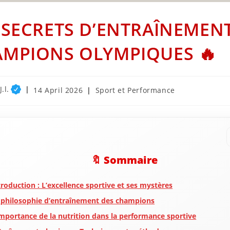
 SECRETS D’ENTRAÎNEMEN
MPIONS OLYMPIQUES 🔥
.l.
Post
Post
14 April 2026
Sport et Performance
published:
category:
🔖 Sommaire
troduction : L’excellence sportive et ses mystères
 philosophie d’entraînement des champions
importance de la nutrition dans la performance sportive