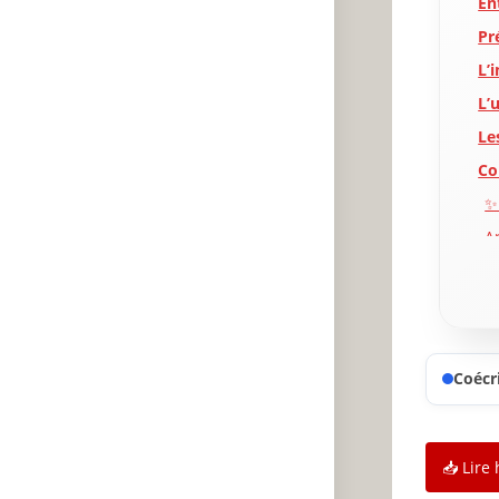
En
Pr
L’
L’
Le
Co
✨
A
P
Coécri
📥 Lire 