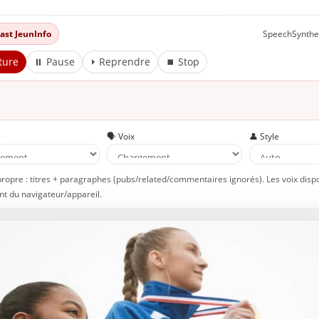
dcast JeunInfo
SpeechSynthe
ture
⏸ Pause
⏵ Reprendre
⏹ Stop
e
🗣️ Voix
👤 Style
propre : titres + paragraphes (pubs/related/commentaires ignorés). Les voix disp
t du navigateur/appareil.