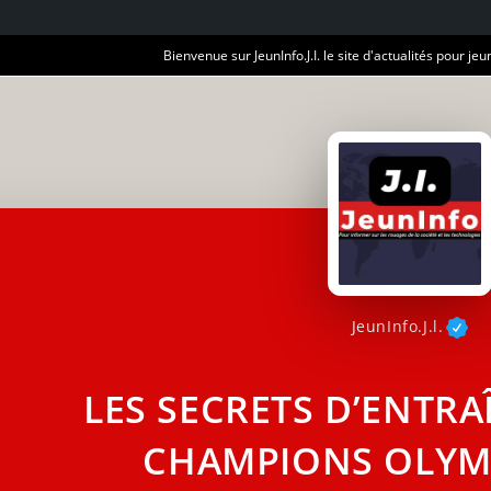
Bienvenue sur JeunInfo.J.I. le site d'actualités pour jeun
JeunInfo.J.l.
LES SECRETS D’ENTR
CHAMPIONS OLYM