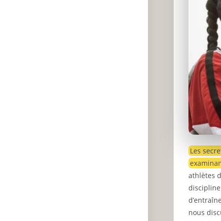
Les secre
examinan
athlètes 
disciplin
d’entraîne
nous disc