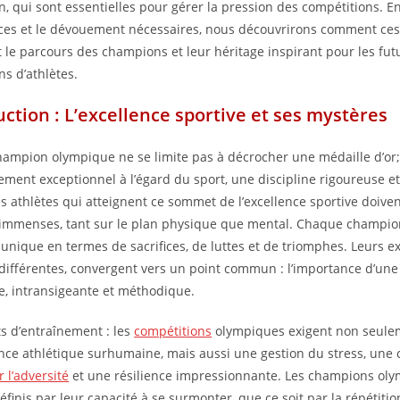
n, qui sont essentielles pour gérer la pression des compétitions. E
fices et le dévouement nécessaires, nous découvrirons comment ce
 le parcours des champions et leur héritage inspirant pour les fut
ns d’athlètes.
uction : L’excellence sportive et ses mystères
hampion olympique ne se limite pas à décrocher une médaille d’or;
ment exceptionnel à l’égard du sport, une discipline rigoureuse e
es athlètes qui atteignent ce sommet de l’excellence sportive doiven
 immenses, tant sur le plan physique que mental. Chaque champio
 unique en termes de sacrifices, de luttes et de triomphes. Leurs e
différentes, convergent vers un point commun : l’importance d’une
e, intransigeante et méthodique.
ts d’entraînement : les
compétitions
olympiques exigent non seule
ce athlétique surhumaine, mais aussi une gestion du stress, une 
 l’adversité
et une résilience impressionnante. Les champions ol
éfinis par leur capacité à se surmonter, que ce soit par la répétiti