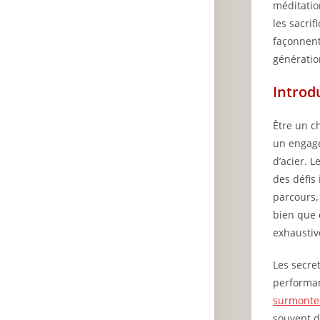
méditatio
les sacri
façonnent
génératio
Introd
Être un c
un engage
d’acier. L
des défis
parcours,
bien que 
exhaustiv
Les secre
performan
surmonter
souvent d