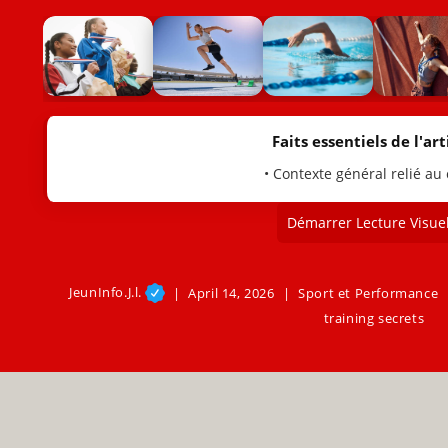
Faits essentiels de l'arti
• Contexte général relié au
Démarrer Lecture Visuel
JeunInfo.J.l.
April 14, 2026
Sport et Performance
training secrets