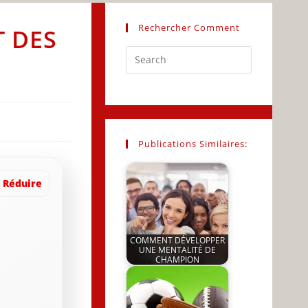
Rechercher Comment
T DES
Press
Escape
to
close
the
search
Publications Similaires:
panel.
Réduire
COMMENT DÉVELOPPER
UNE MENTALITÉ DE
CHAMPION
by
JeunInfo.J.l.