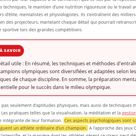
es techniques, le maintien d’une nutrition rigoureuse ou le travail 
s d’élite, mentalistes et physiologistes. Ils s’entraînent des millie
loin des projecteurs, martelant chaque détail qui pourrait retranscr
e sportive lors des grandes compétitions.
À SAVOIR
détail utile : En résumé, les techniques et méthodes d'entr
ampions olympiques sont diversifiées et adaptées selon le
iques de chaque discipline. En somme, la préparation menta
sentielle pour le succès dans le milieu olympique.
git pas seulement d’aptitudes physiques, mais aussi de techniques 
Les pratiques telles que la visualisation, la méditation et la
gestio
ie intégrante de leur formation.
Ces aspects psychologiques sont so
nguent un athlète ordinaire d’un champion.
A l’approche des Jeux 
’intensifie, et la manière dont les athlètes gèrent ce stress peut d