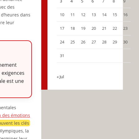
3
4
5
6
7
8
9
avec des
rs d’heures dans
10
11
12
13
14
15
16
ire leur
17
18
19
20
21
22
23
24
25
26
27
28
29
30
31
aînement
s exigences
« Jul
le est une
mentales
n des émotions
uvent les clés
Olympiques, la
éterminer leur