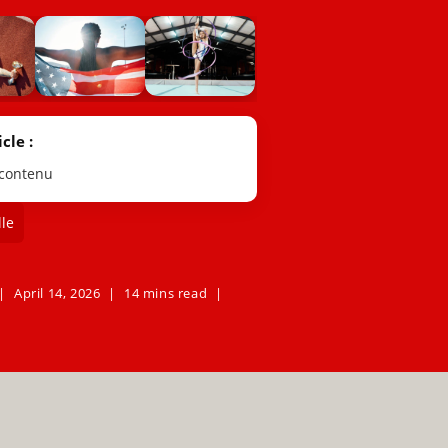
cle :
 contenu
le
April 14, 2026
14 mins read