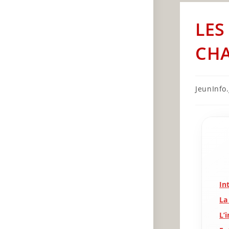
LES
CHA
Post
JeunInfo.J
author:
In
La
L’