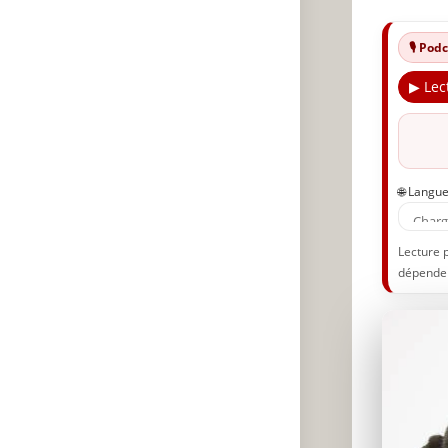
🎙️ Po
▶ Lec
🌐 Langu
Lecture 
dépenden