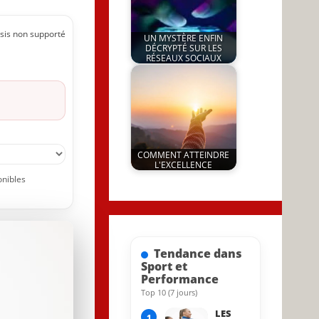
sis non supporté
UN MYSTÈRE ENFIN
DÉCRYPTÉ SUR LES
RÉSEAUX SOCIAUX
by
19 April 2026
JeunInfo.J.l.
COMMENT ATTEINDRE
L'EXCELLENCE
by
onibles
9 September 2025
JeunInfo.J.l.
Tendance dans
Sport et
Performance
Top 10 (7 jours)
8 August 2023
LES
1