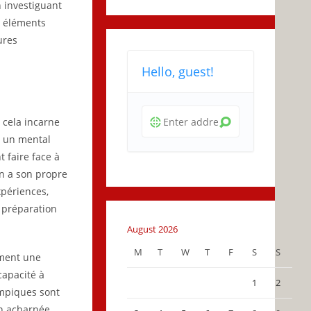
n investiguant
s éléments
ures
Hello, guest!
 cela incarne
t un mental
t faire face à
n a son propre
xpériences,
 préparation
August 2026
M
T
W
T
F
S
S
ment une
capacité à
1
2
ympiques sont
on acharnée