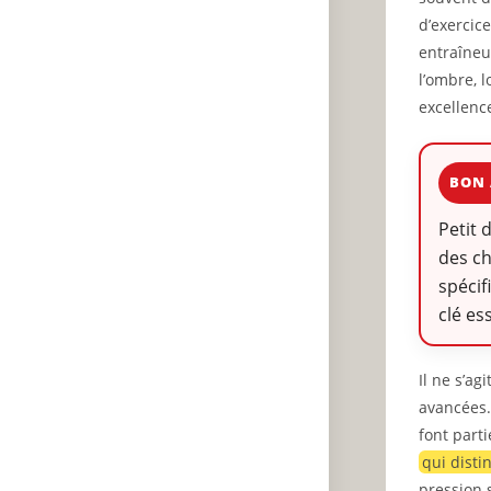
d’exercic
entraîneur
l’ombre, 
excellenc
BON 
Petit 
des ch
spécif
clé es
Il ne s’a
avancées. 
font part
qui disti
pression s