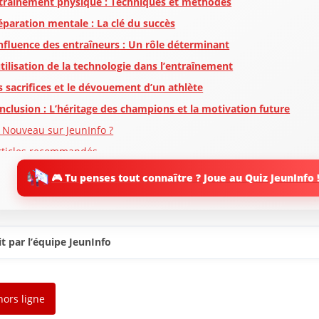
traînement physique : Techniques et méthodes
éparation mentale : La clé du succès
influence des entraîneurs : Un rôle déterminant
utilisation de la technologie dans l’entraînement
s sacrifices et le dévouement d’un athlète
nclusion : L’héritage des champions et la motivation future
 Nouveau sur JeunInfo ?
rticles recommandés
artager l'amour
🎮 Tu penses tout connaître ? Joue au Quiz JeunInfo 
t par l’équipe JeunInfo
hors ligne