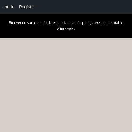
Log In
Register
Skip
Bienvenue sur JeunInfo.J.I. le site d'actualités pour jeunes le plus fiable
to
d'internet .
content