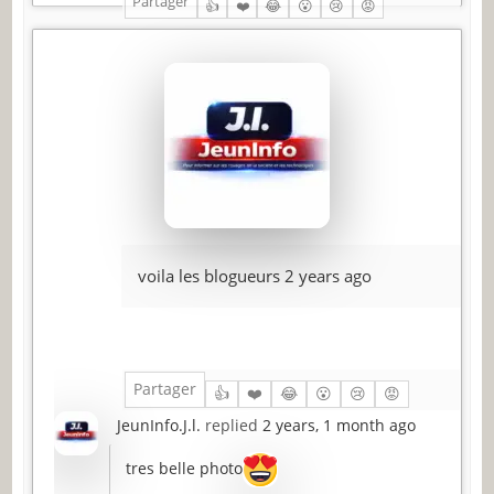
Partager
👍
❤️
😂
😮
😢
😡
voila les blogueurs
2 years ago
Partager
👍
❤️
😂
😮
😢
😡
JeunInfo.J.l.
replied
2 years, 1 month ago
tres belle photo