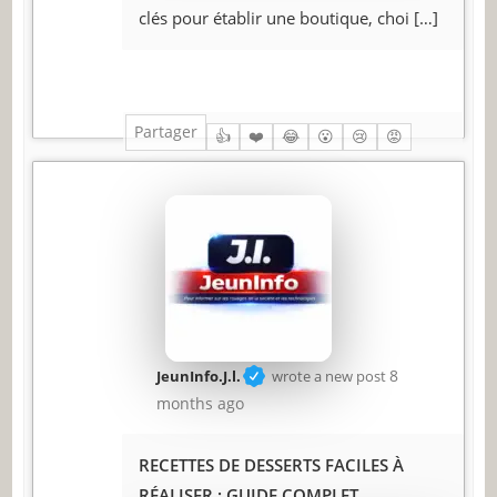
clés pour établir une boutique, choi
[…]
Partager
👍
❤️
😂
😮
😢
😡
8
JeunInfo.J.l.
wrote a new post
months ago
RECETTES DE DESSERTS FACILES À
RÉALISER : GUIDE COMPLET