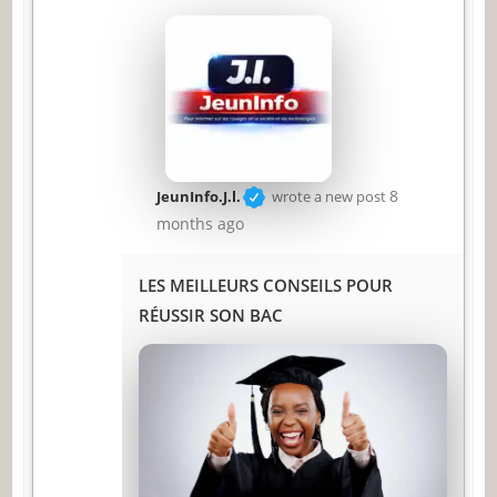
8
JeunInfo.J.l.
wrote a new post
months ago
LES MEILLEURS CONSEILS POUR
RÉUSSIR SON BAC