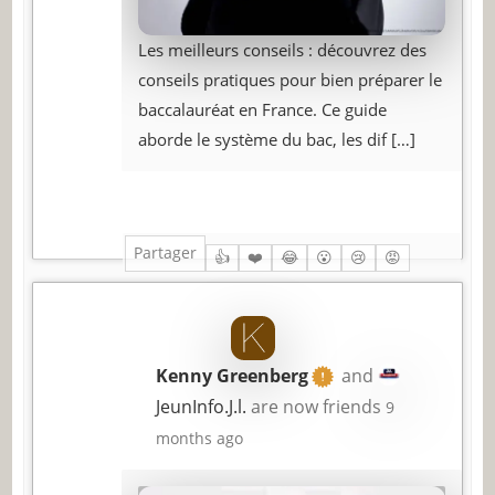
Les meilleurs conseils : découvrez des
conseils pratiques pour bien préparer le
baccalauréat en France. Ce guide
aborde le système du bac, les dif
[…]
Partager
👍
❤️
😂
😮
😢
😡
Kenny Greenberg
and
JeunInfo.J.l.
are now friends
9
months ago