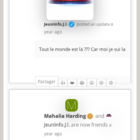
a
JeunInfo.J.l.
posted an update
year ago
Tout le monde est là ??? Car moi je sui la
Partager
👍
❤️
😂
😮
😢
😡
Mahalia Harding
and
JeunInfo.J.l.
are now friends
a
year ago