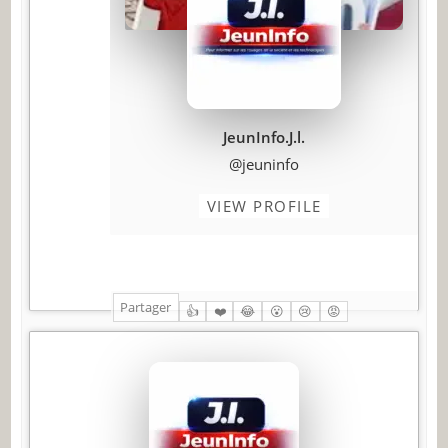
JeunInfo.J.l.
@jeuninfo
VIEW PROFILE
Partager
👍
❤️
😂
😮
😢
😡