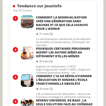
searc
Tendance sur JeunInfo
panel.
Top 10 (7 jours)
COMMENT LA MONDIALISATION
1
CRÉE UNE GÉNÉRATION SANS
RACINES ET CE QUE CELA SIGNIFIE
POUR L’AVENIR
🔥 21 vues (7j)
La mondialisation transforme profondément
les sociétés contemporaines, influençant les
identités…
POURQUOI CERTAINES PERSONNES
2
AIDENT LES AUTRES MÊME AU
DÉTRIMENT D’ELLES-MÊMES
🔥 20 vues (7j)
[caption id="attachment_117472"
align="aligncenter" width="1200"] [/caption]
Certaines personnes aident : cet…
COMMENT L’IA VA RÉVOLUTIONNER
3
L’ÉDUCATION ET RENDRE L’ÉCOLE
TRADITIONNELLE OBSOLÈTE
🔥 20 vues (7j)
L'IA va révolutionner l'éducation : Découvrez
comment l'intelligence artificielle transforme…
REVENU UNIVERSEL DE BASE : LA
4
SEULE SOLUTION FACE AU CHÔMAGE