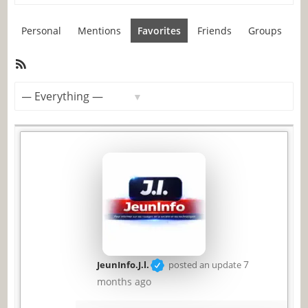
Personal
Mentions
Favorites
Friends
Groups
RSS
Member
Feed
Activities
Show:
7
JeunInfo.J.l.
posted an update
months ago