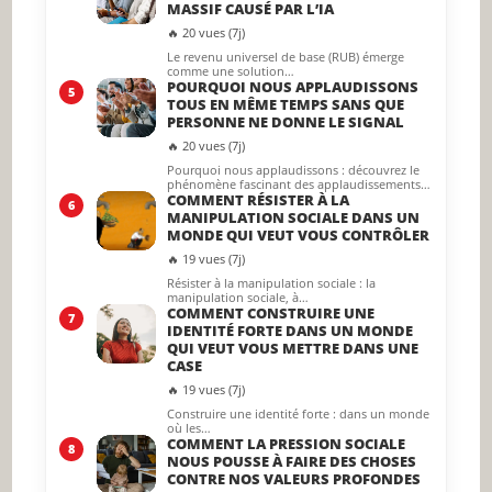
MASSIF CAUSÉ PAR L’IA
🔥 20 vues (7j)
Le revenu universel de base (RUB) émerge
comme une solution…
POURQUOI NOUS APPLAUDISSONS
5
TOUS EN MÊME TEMPS SANS QUE
PERSONNE NE DONNE LE SIGNAL
🔥 20 vues (7j)
Pourquoi nous applaudissons : découvrez le
phénomène fascinant des applaudissements…
COMMENT RÉSISTER À LA
6
MANIPULATION SOCIALE DANS UN
MONDE QUI VEUT VOUS CONTRÔLER
🔥 19 vues (7j)
Résister à la manipulation sociale : la
manipulation sociale, à…
COMMENT CONSTRUIRE UNE
7
IDENTITÉ FORTE DANS UN MONDE
QUI VEUT VOUS METTRE DANS UNE
CASE
🔥 19 vues (7j)
Construire une identité forte : dans un monde
où les…
COMMENT LA PRESSION SOCIALE
8
NOUS POUSSE À FAIRE DES CHOSES
CONTRE NOS VALEURS PROFONDES