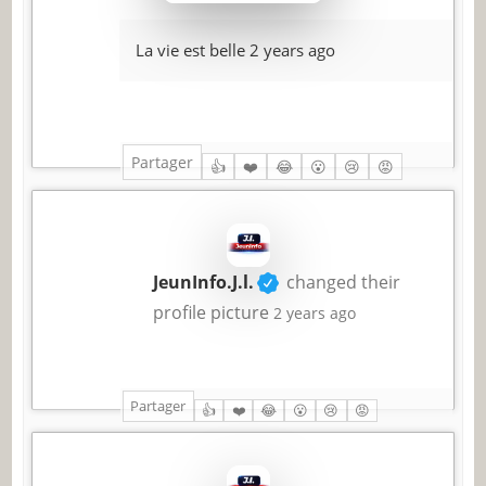
La vie est belle
2 years ago
Partager
👍
❤️
😂
😮
😢
😡
JeunInfo.J.l.
changed their
profile picture
2 years ago
Partager
👍
❤️
😂
😮
😢
😡