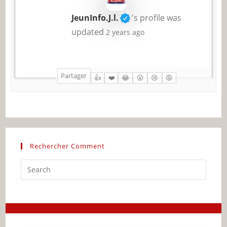
JeunInfo.J.l.
's profile was
updated
2 years ago
Partager
👍
❤️
😂
😮
😢
😡
Rechercher Comment
Press
Escap
to
close
the