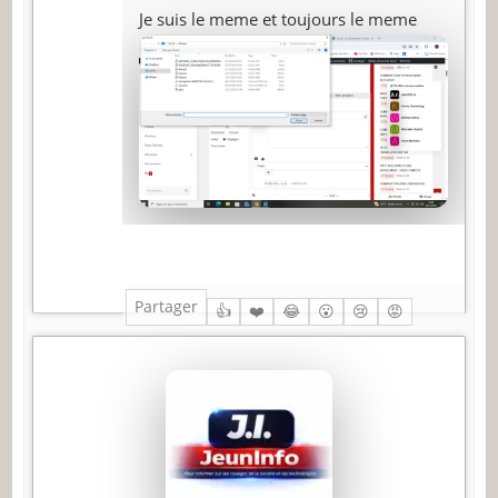
Je suis le meme et toujours le meme
Partager
👍
❤️
😂
😮
😢
😡