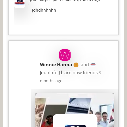
Jdhdhhhhhh
Winnie Hanna
and
JeunInfo.J.l.
are now friends
9
months ago