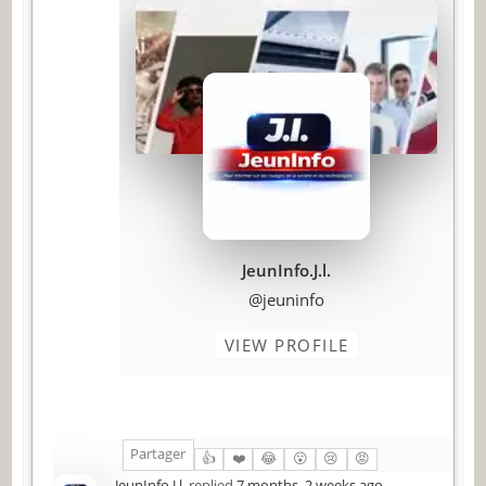
JeunInfo.J.l.
@jeuninfo
VIEW PROFILE
Partager
👍
❤️
😂
😮
😢
😡
JeunInfo.J.l.
replied
7 months, 2 weeks ago