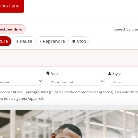
hors ligne
dcast JeunInfo
SpeechSynthe
ture
⏸ Pause
⏵ Reprendre
⏹ Stop
e
🗣️ Voix
👤 Style
propre : titres + paragraphes (pubs/related/commentaires ignorés). Les voix disp
t du navigateur/appareil.