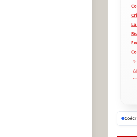
Co
Cr
La
Ri
Ex
Co
✨
A
P
Coécri