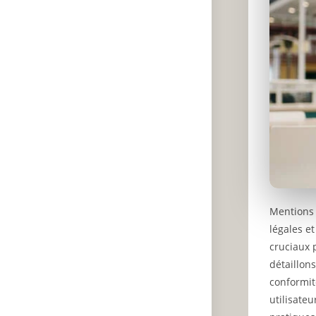
Mentions 
légales e
cruciaux 
détaillon
conformit
utilisate