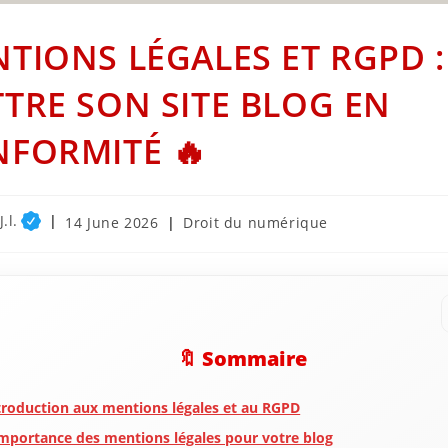
TIONS LÉGALES ET RGPD :
TRE SON SITE BLOG EN
FORMITÉ 🔥
.l.
Post
Post
14 June 2026
Droit du numérique
published:
category:
🔖 Sommaire
troduction aux mentions légales et au RGPD
importance des mentions légales pour votre blog