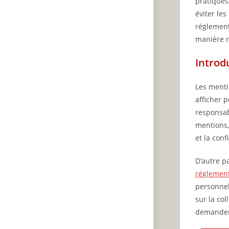
pratiques
éviter les
réglement
manière r
Introd
Les menti
afficher p
responsab
mentions,
et la conf
D’autre p
réglemen
personnell
sur la col
demander 