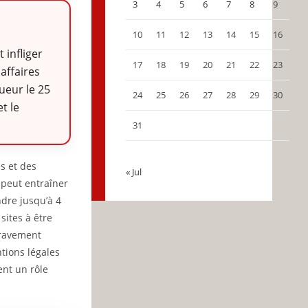
3
4
5
6
7
8
9
10
11
12
13
14
15
16
 infliger
17
18
19
20
21
22
23
affaires
gueur le 25
24
25
26
27
28
29
30
et le
31
s et des
« Jul
 peut entraîner
ndre jusqu’à 4
sites à être
 gravement
ntions légales
ent un rôle