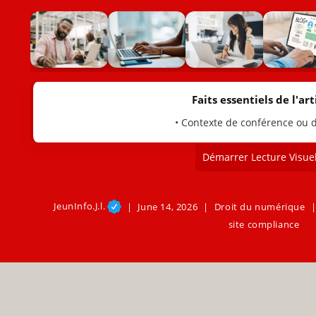
Faits essentiels de l'arti
• Contexte de conférence ou d
Démarrer Lecture Visuel
JeunInfo.J.l.
June 14, 2026
Droit du numérique
site compliance