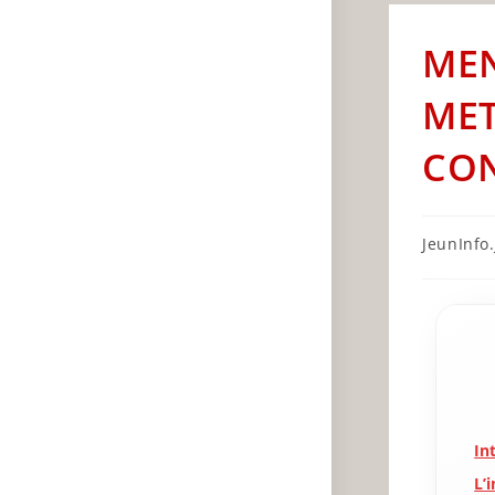
MEN
MET
CON
Post
JeunInfo.J
author:
In
L’