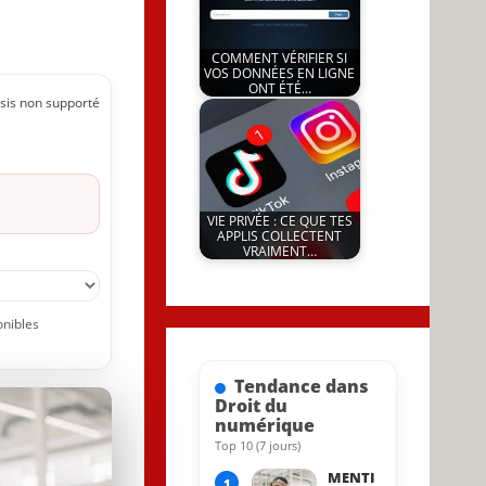
COMMENT VÉRIFIER SI
VOS DONNÉES EN LIGNE
ONT ÉTÉ…
sis non supporté
by
12 April 2026
JeunInfo.J.l.
VIE PRIVÉE : CE QUE TES
APPLIS COLLECTENT
VRAIMENT…
by
8 July 2026
JeunInfo.J.l.
onibles
Tendance dans
Droit du
numérique
Top 10 (7 jours)
1 April 2026
MENTI
1