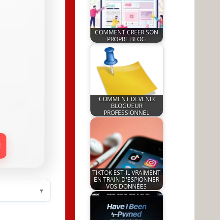
COMMENT CREER SON
PROPRE BLOG
by
29 July 2022
JeunInfo.J.l.
COMMENT DEVENIR
BLOGUEUR
PROFESSIONNEL
by
17 December 2024
JeunInfo.J.l.
!
TIKTOK EST-IL VRAIMENT
EN TRAIN D'ESPIONNER
VOS DONNÉES
▾
by
23 July 2022
JeunInfo.J.l.