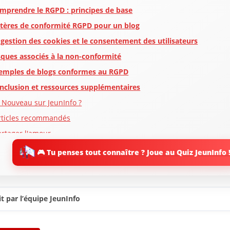
mprendre le RGPD : principes de base
itères de conformité RGPD pour un blog
 gestion des cookies et le consentement des utilisateurs
sques associés à la non-conformité
emples de blogs conformes au RGPD
nclusion et ressources supplémentaires
 Nouveau sur JeunInfo ?
rticles recommandés
artager l'amour
🎮 Tu penses tout connaître ? Joue au Quiz JeunInfo 
t par l’équipe JeunInfo