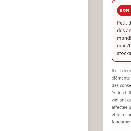
BON 
Petit 
des am
mondia
mai 201
stock
Il est do
éléments 
des consé
% du chiff
vigilant 
affectée 
et le res
fondament