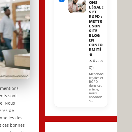
ONS
LÉGALE
S ET
RGPD :
METTR
E SON
SITE
BLOG
EN
CONFO
RMITÉ
🔥
🔥 0 vues
(7j)
Mentions
légales et
RGPD :
dans cet
s mentions
article,
nous
ents sont
abordon
s…
ce. Nous
ères de
nnelles des
t ces bonnes