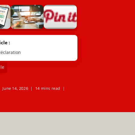
cle :
éclaration
le
June 14, 2026
14 mins read