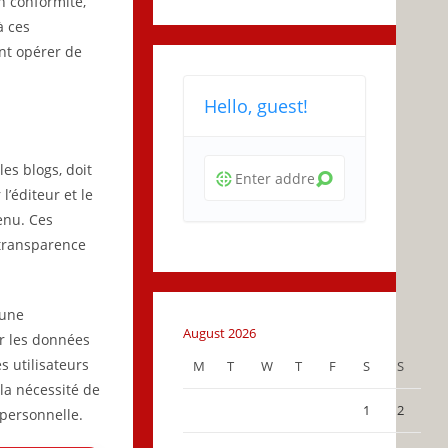
n conformité,
à ces
nt opérer de
Hello, guest!
es blogs, doit
l’éditeur et le
tenu. Ces
 transparence
 une
August 2026
r les données
s utilisateurs
M
T
W
T
F
S
S
 la nécessité de
1
2
personnelle.