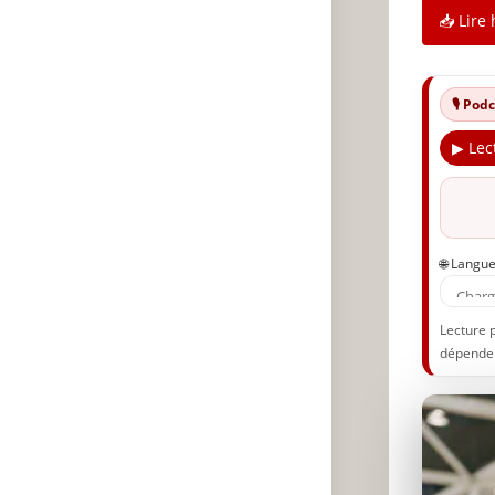
📥 Lire 
🎙️ Po
▶ Lec
🌐 Langu
Lecture 
dépenden