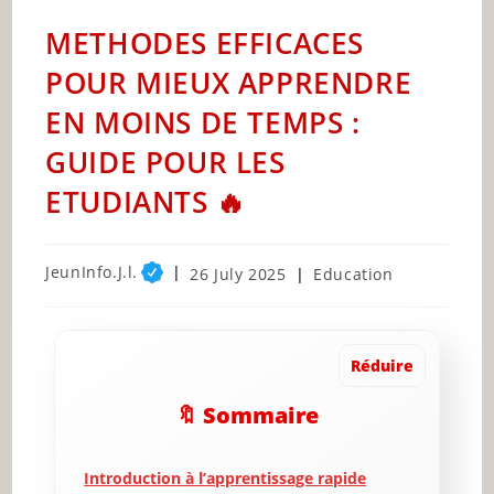
METHODES EFFICACES
POUR MIEUX APPRENDRE
EN MOINS DE TEMPS :
GUIDE POUR LES
ETUDIANTS 🔥
Post
JeunInfo.J.l.
Post
Post
26 July 2025
Education
author:
published:
category:
Réduire
🔖 Sommaire
Introduction à l’apprentissage rapide