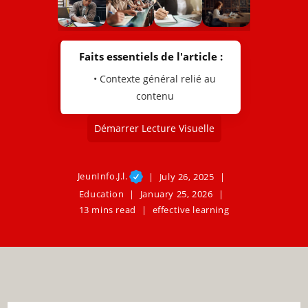
Faits essentiels de l'article :
• Contexte général relié au
contenu
Démarrer Lecture Visuelle
JeunInfo.J.l.
July 26, 2025
Education
January 25, 2026
13 mins read
effective learning