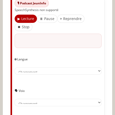
🎙️ Podcast JeunInfo
SpeechSynthesis non supporté
▶ Lecture
⏸ Pause
⏵ Reprendre
⏹ Stop
🌐 Langue
🗣️ Voix