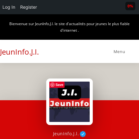
0%
Log In
Register
Skip
Bienvenue sur JeunInfo.J.I. le site d'actualités pour jeunes le plus fiable
to
d'internet .
content
JeunInfo.J.I.
Menu
Save
JeunInfo.J.l.