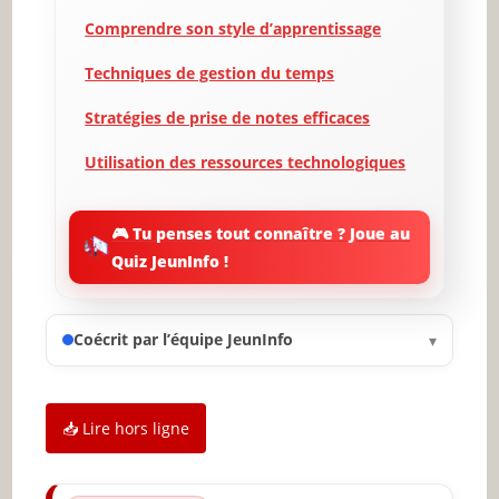
Comprendre son style d’apprentissage
Techniques de gestion du temps
Stratégies de prise de notes efficaces
Utilisation des ressources technologiques
L’importance de la pratique active
🎮 Tu penses tout connaître ? Joue au
Techniques de mémorisation efficaces
Quiz JeunInfo !
Établir un environnement d’étude optimal
Coécrit par l’équipe JeunInfo
Conclusion et appel à l’action
▾
✨ Nouveau sur JeunInfo ?
📥 Lire hors ligne
Articles recommandés
Partager l'amour