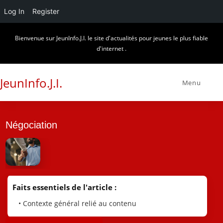
Log In
Register
Skip
Bienvenue sur JeunInfo.J.I. le site d'actualités pour jeunes le plus fiable
to
d'internet .
content
JeunInfo.J.I.
Menu
Négociation
Faits essentiels de l'article :
• Contexte général relié au contenu