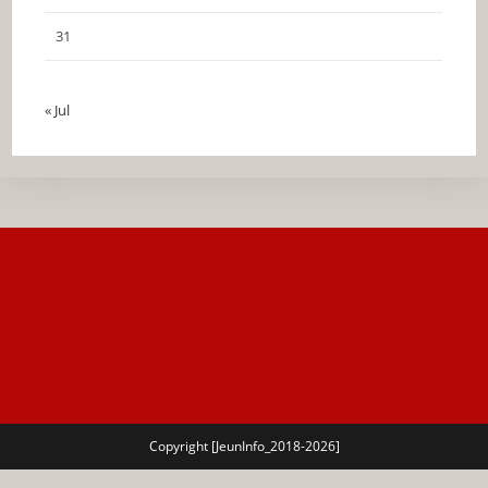
31
« Jul
Copyright [JeunInfo_2018-2026]
🔍