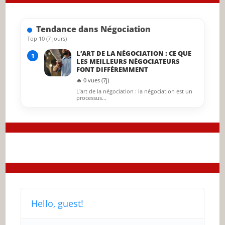
the
searc
Tendance dans Négociation
panel.
Top 10 (7 jours)
L’ART DE LA NÉGOCIATION : CE QUE
1
LES MEILLEURS NÉGOCIATEURS
FONT DIFFÉREMMENT
🔥 0 vues (7j)
L'art de la négociation : la négociation est un
processus…
Hello, guest!