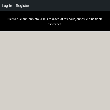
Log In
Register
Skip
Bienvenue sur JeunInfo.J.I. le site d'actualités pour jeunes le plus fiable
to
d'internet .
content