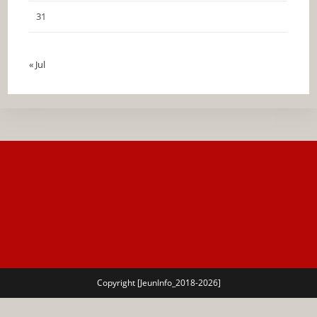
31
« Jul
Copyright [JeunInfo_2018-2026]
🔍