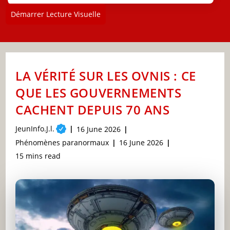
Démarrer Lecture Visuelle
LA VÉRITÉ SUR LES OVNIS : CE
QUE LES GOUVERNEMENTS
CACHENT DEPUIS 70 ANS
Post
JeunInfo.J.l.
Post
16 June 2026
author:
published:
Post
Post
Phénomènes paranormaux
16 June 2026
category:
last
Reading
15 mins read
modified:
time: