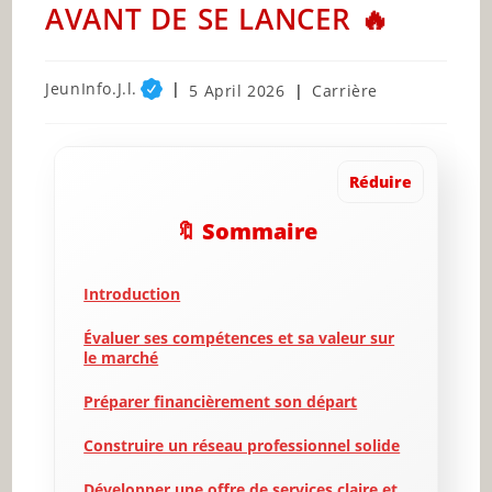
AVANT DE SE LANCER 🔥
Post
JeunInfo.J.l.
Post
Post
5 April 2026
Carrière
author:
published:
category:
Réduire
🔖 Sommaire
Introduction
Évaluer ses compétences et sa valeur sur
le marché
Préparer financièrement son départ
Construire un réseau professionnel solide
Développer une offre de services claire et