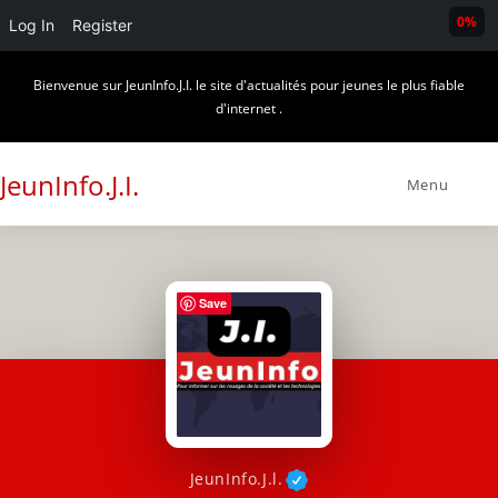
0%
Log In
Register
Skip
Bienvenue sur JeunInfo.J.I. le site d'actualités pour jeunes le plus fiable
to
d'internet .
content
JeunInfo.J.I.
Menu
Save
JeunInfo.J.l.