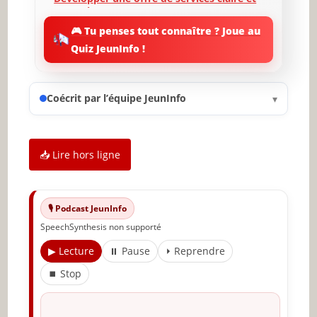
attractive
🎮 Tu penses tout connaître ? Joue au
Choisir un statut juridique approprié
Quiz JeunInfo !
Mettre en place une stratégie de
marketing personnel
Coécrit par l’équipe JeunInfo
▾
Préparer sa transition psychologique
Conclusion et prochaines étapes
📥 Lire hors ligne
✨ Nouveau sur JeunInfo ?
Articles recommandés
🎙️ Podcast JeunInfo
Partager l'amour
SpeechSynthesis non supporté
▶ Lecture
⏸ Pause
⏵ Reprendre
⏹ Stop