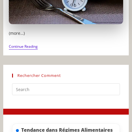
(more…)
JEÛNE
Continue Reading
INTERMITTENT
:
CE
QUE
LA
SCIENCE
Rechercher Comment
DIT
VRAIMENT
Press
Escap
to
close
the
searc
Tendance dans Régimes Alimentaires
panel.