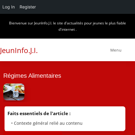
Log In
Register
Skip
Bienvenue sur JeunInfo.J.I. le site d'actualités pour jeunes le plus fiable
to
d'internet .
content
JeunInfo.J.I.
Menu
Régimes Alimentaires
Faits essentiels de l'article :
• Contexte général relié au contenu