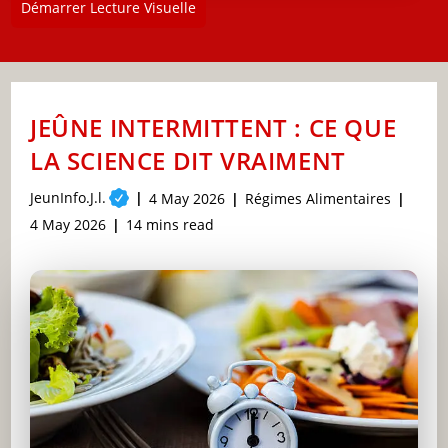
Démarrer Lecture Visuelle
JEÛNE INTERMITTENT : CE QUE
LA SCIENCE DIT VRAIMENT
Post
JeunInfo.J.l.
Post
Post
4 May 2026
Régimes Alimentaires
author:
published:
category:
Post
Reading
4 May 2026
14 mins read
last
time:
modified: