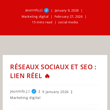
JeunInfo.J.l.
January 9, 2026
Marketing digital
February 27, 2026
15 mins read
social media
RÉSEAUX SOCIAUX ET SEO :
LIEN RÉEL 🔥
Post
JeunInfo.J.l.
Post
9 January 2026
author:
published:
Post
Marketing digital
category: