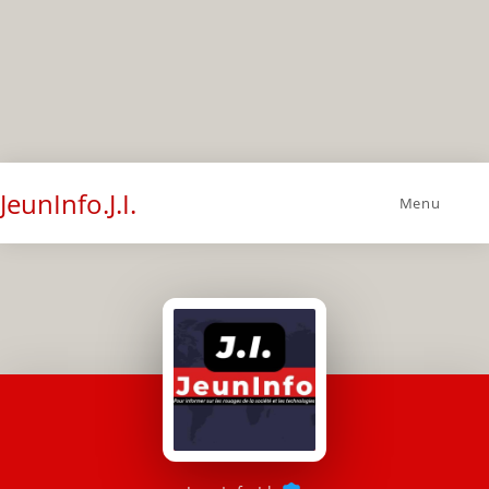
JeunInfo.J.I.
Menu