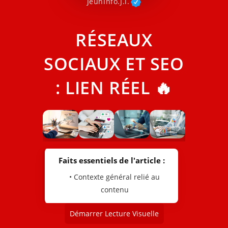
JeunInfo.J.l.
RÉSEAUX
SOCIAUX ET SEO
: LIEN RÉEL 🔥
Faits essentiels de l'article :
• Contexte général relié au
contenu
Démarrer Lecture Visuelle