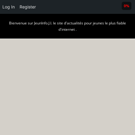
0%
Log In
Register
Skip
Bienvenue sur JeunInfo.J.I. le site d'actualités pour jeunes le plus fiable
to
d'internet .
content