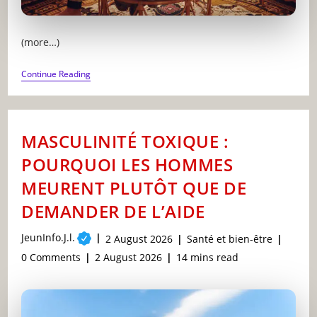
(more…)
LES
Continue Reading
APPLICATIONS
DE
MÉDITATION
FONCTIONNENT-
ELLES
MASCULINITÉ TOXIQUE :
VRAIMENT
OU
POURQUOI LES HOMMES
EST-
CE
MEURENT PLUTÔT QUE DE
DU
MARKETING
DEMANDER DE L’AIDE
BIEN
FAIT
Post
JeunInfo.J.l.
Post
Post
2 August 2026
Santé et bien-être
author:
published:
category:
Post
Post
Reading
0 Comments
2 August 2026
14 mins read
comments:
last
time:
modified: