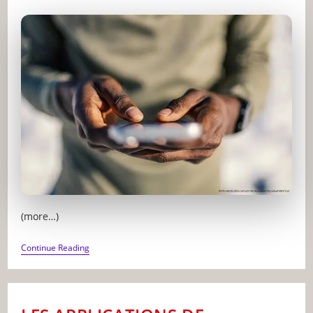
modified:
(more…)
COMMENT
Continue Reading
UTILISER
LA
TECHNOLOGIE
POUR
AMÉLIORER