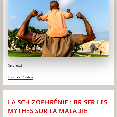
(more…)
MASCULINITÉ
Continue Reading
TOXIQUE
:
POURQUOI
LES
HOMMES
LA SCHIZOPHRÉNIE : BRISER LES
MEURENT
PLUTÔT
MYTHES SUR LA MALADIE
QUE
DE