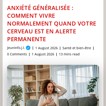
DES
CARRIÈRES
ANXIÉTÉ GÉNÉRALISÉE :
ET
DES
COMMENT VIVRE
VIES
EN
NORMALEMENT QUAND VOTRE
SILENCE
ABSOLU
CERVEAU EST EN ALERTE
PERMANENTE
Post
JeunInfo.J.l.
Post
Post
1 August 2026
Santé et bien-être
author:
published:
category:
Post
Post
Reading
0 Comments
1 August 2026
13 mins read
comments:
last
time:
modified: