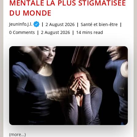
MENTALE LA PLUS STIGMATISÉE
DEMANDER
DE
DU MONDE
L’AIDE
Post
JeunInfo.J.l.
Post
Post
2 August 2026
Santé et bien-être
author:
published:
category:
Post
Post
Reading
0 Comments
2 August 2026
14 mins read
comments:
last
time:
modified:
(more…)