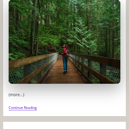
(more…)
LES
Continue Reading
BIENFAITS
DE
LA
NATURE