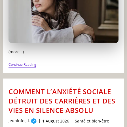
(more…)
COMMENT
Continue Reading
LE
TDAH
NON
DIAGNOSTIQUÉ
DÉTRUIT
COMMENT L’ANXIÉTÉ SOCIALE
DES
VIES
DÉTRUIT DES CARRIÈRES ET DES
D’ADULTES
SANS
VIES EN SILENCE ABSOLU
QU’ILS
LE
SACHENT
Post
JeunInfo.J.l.
Post
Post
1 August 2026
Santé et bien-être
author:
published:
category: