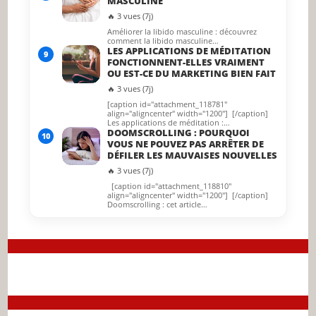
MASCULINE
🔥 3 vues (7j)
Améliorer la libido masculine : découvrez
comment la libido masculine…
LES APPLICATIONS DE MÉDITATION
9
FONCTIONNENT-ELLES VRAIMENT
OU EST-CE DU MARKETING BIEN FAIT
🔥 3 vues (7j)
[caption id="attachment_118781"
align="aligncenter" width="1200"] [/caption]
Les applications de méditation :…
DOOMSCROLLING : POURQUOI
10
VOUS NE POUVEZ PAS ARRÊTER DE
DÉFILER LES MAUVAISES NOUVELLES
🔥 3 vues (7j)
[caption id="attachment_118810"
align="aligncenter" width="1200"] [/caption]
Doomscrolling : cet article…