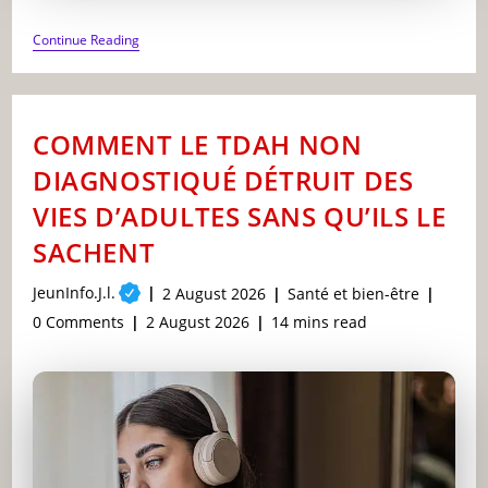
LA
Continue Reading
SCHIZOPHRÉNIE
:
BRISER
LES
MYTHES
COMMENT LE TDAH NON
SUR
LA
DIAGNOSTIQUÉ DÉTRUIT DES
MALADIE
MENTALE
VIES D’ADULTES SANS QU’ILS LE
LA
PLUS
SACHENT
STIGMATISÉE
DU
MONDE
Post
JeunInfo.J.l.
Post
Post
2 August 2026
Santé et bien-être
author:
published:
category:
Post
Post
Reading
0 Comments
2 August 2026
14 mins read
comments:
last
time:
modified: