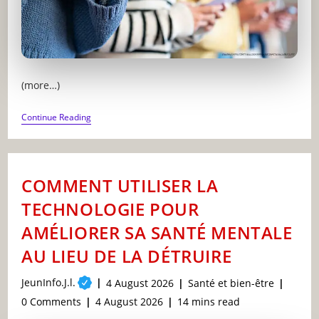
(more…)
DOOMSCROLLING
Continue Reading
:
POURQUOI
VOUS
NE
POUVEZ
COMMENT UTILISER LA
PAS
ARRÊTER
TECHNOLOGIE POUR
DE
DÉFILER
AMÉLIORER SA SANTÉ MENTALE
LES
MAUVAISES
AU LIEU DE LA DÉTRUIRE
NOUVELLES
Post
JeunInfo.J.l.
Post
Post
4 August 2026
Santé et bien-être
author:
published:
category:
Post
Post
Reading
0 Comments
4 August 2026
14 mins read
comments:
last
time: