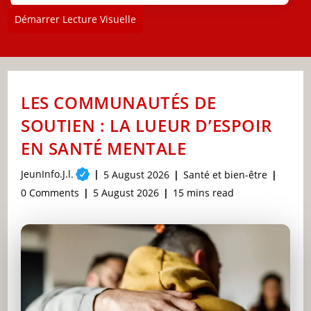
Démarrer Lecture Visuelle
LES COMMUNAUTÉS DE
SOUTIEN : LA LUEUR D’ESPOIR
EN SANTÉ MENTALE
Post
JeunInfo.J.l.
Post
Post
5 August 2026
Santé et bien-être
author:
published:
category:
Post
Post
Reading
0 Comments
5 August 2026
15 mins read
comments:
last
time:
modified: