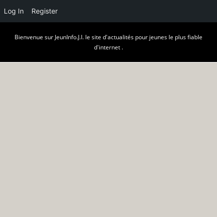
Log In
Register
Skip
Bienvenue sur JeunInfo.J.I. le site d'actualités pour jeunes le plus fiable
to
d'internet .
content