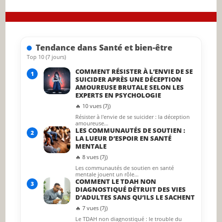
close
the
searc
Tendance dans Santé et bien-être
panel.
Top 10 (7 jours)
COMMENT RÉSISTER À L’ENVIE DE SE
1
SUICIDER APRÈS UNE DÉCEPTION
AMOUREUSE BRUTALE SELON LES
EXPERTS EN PSYCHOLOGIE
🔥 10 vues (7j)
Résister à l'envie de se suicider : la déception
amoureuse…
LES COMMUNAUTÉS DE SOUTIEN :
2
LA LUEUR D’ESPOIR EN SANTÉ
MENTALE
🔥 8 vues (7j)
Les communautés de soutien en santé
mentale jouent un rôle…
COMMENT LE TDAH NON
3
DIAGNOSTIQUÉ DÉTRUIT DES VIES
D’ADULTES SANS QU’ILS LE SACHENT
🔥 7 vues (7j)
Le TDAH non diagnostiqué : le trouble du