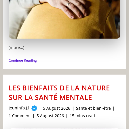
(more…)
LES
Continue Reading
COMMUNAUTÉS
DE
SOUTIEN
:
LA
LES BIENFAITS DE LA NATURE
LUEUR
D’ESPOIR
SUR LA SANTÉ MENTALE
EN
SANTÉ
MENTALE
Post
JeunInfo.J.l.
Post
Post
5 August 2026
Santé et bien-être
author:
published:
category:
Post
Post
Reading
1 Comment
5 August 2026
15 mins read
comments:
last
time:
modified: