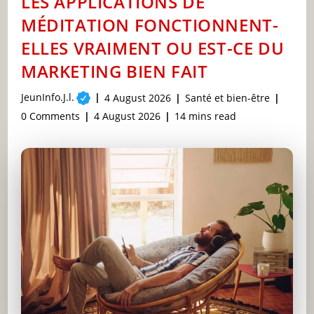
LES APPLICATIONS DE
SA
SANTÉ
MÉDITATION FONCTIONNENT-
MENTALE
AU
ELLES VRAIMENT OU EST-CE DU
LIEU
DE
MARKETING BIEN FAIT
LA
DÉTRUIRE
Post
JeunInfo.J.l.
Post
Post
4 August 2026
Santé et bien-être
author:
published:
category:
Post
Post
Reading
0 Comments
4 August 2026
14 mins read
comments:
last
time:
modified: