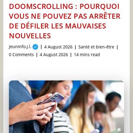
SUR
DOOMSCROLLING : POURQUOI
LA
SANTÉ
VOUS NE POUVEZ PAS ARRÊTER
MENTALE
DE DÉFILER LES MAUVAISES
NOUVELLES
Post
JeunInfo.J.l.
Post
Post
4 August 2026
Santé et bien-être
author:
published:
category:
Post
Post
Reading
0 Comments
4 August 2026
14 mins read
comments:
last
time:
modified: