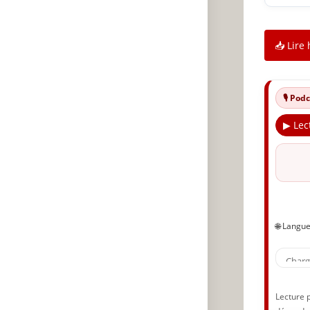
📥 Lire 
🎙️ Po
▶ Lec
🌐 Langu
Lecture 