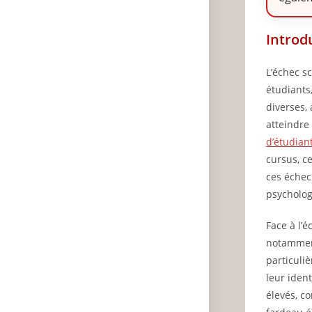
Introd
L’échec s
étudiants
diverses,
atteindre
d’étudian
cursus, c
ces échec
psycholog
Face à l’
notamment
particuli
leur ident
élevés, co