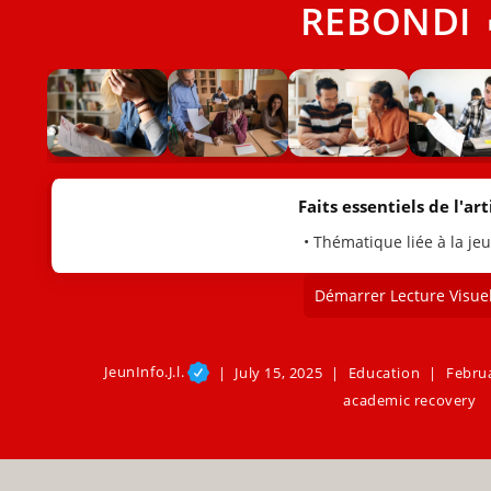
REBONDI 
Faits essentiels de l'arti
• Thématique liée à la je
Démarrer Lecture Visuel
JeunInfo.J.l.
July 15, 2025
Education
Februa
academic recovery