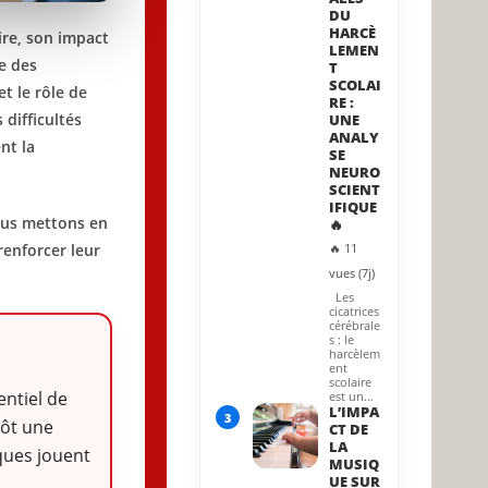
DU
HARCÈ
aire, son impact
LEMEN
e des
T
SCOLAI
t le rôle de
RE :
 difficultés
UNE
ANALY
nt la
SE
NEURO
.
SCIENT
IFIQUE
nous mettons en
🔥
renforcer leur
🔥 11
vues (7j)
Les
cicatrices
cérébrale
s : le
harcèlem
ent
scolaire
entiel de
est un…
L’IMPA
3
tôt une
CT DE
LA
ques jouent
MUSIQ
UE SUR