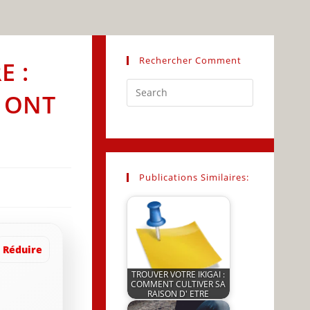
Rechercher Comment
E :
Press
 ONT
Escape
to
close
the
search
Publications Similaires:
panel.
Réduire
TROUVER VOTRE IKIGAI :
COMMENT CULTIVER SA
RAISON D' ETRE
by