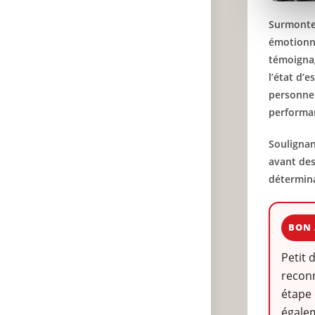
Surmonter
émotionne
témoignag
l’état d’
personnel
performan
Soulignan
avant des
détermina
BON 
Petit 
reconn
étape 
égalem