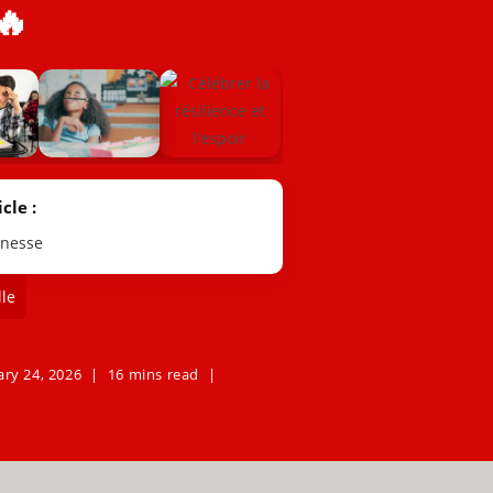
🔥
cle :
unesse
le
ry 24, 2026
16 mins read