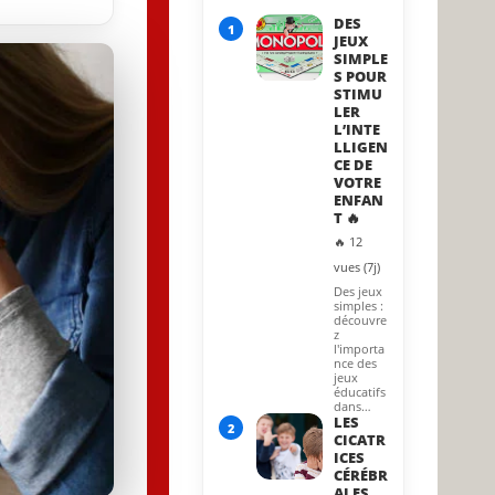
19 July 2025
DES
1
JEUX
SIMPLE
S POUR
STIMU
LER
L’INTE
LLIGEN
CE DE
VOTRE
ENFAN
T 🔥
🔥 12
vues (7j)
Des jeux
simples :
découvre
z
l'importa
nce des
jeux
éducatifs
dans…
LES
2
CICATR
ICES
CÉRÉBR
ALES