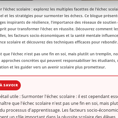
 l’échec scolaire : explorez les multiples facettes de l’échec scol
l et les stratégies pour surmonter les échecs. Ce blogue présent
es inspirants de résilience, l’importance des réseaux de soutien e
esprit pour transformer l’échec en réussite. Découvrez comment les
les, les facteurs socio-économiques et la santé mentale influence
ce scolaire et découvrez des techniques efficaces pour rebondir
t que l’échec n’est pas une fin en soi, mais plutôt un tremplin, 
 approches concrètes qui peuvent responsabiliser les étudiants, 
tion et les guider vers un avenir scolaire plus prometteur.
À SAVOIR
détail utile : Surmonter l'échec scolaire : il est cependant ess
aître que l'échec scolaire n'est pas une fin en soi, mais plu
du processus d'apprentissage. Les facteurs socio-économi
ent un rôle important dans la réussite scolaire des élèves.