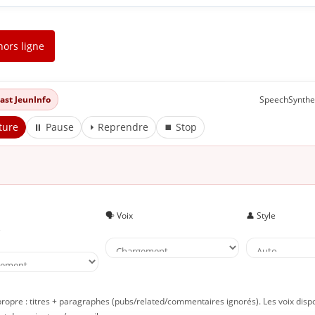
hors ligne
dcast JeunInfo
SpeechSynthe
ture
⏸ Pause
⏵ Reprendre
⏹ Stop
🗣️ Voix
👤 Style
e
propre : titres + paragraphes (pubs/related/commentaires ignorés). Les voix disp