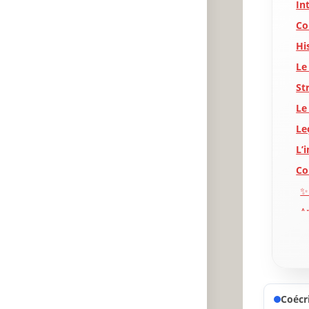
In
Co
Hi
Le
St
Le
Le
L’
Co
✨
A
P
Coécri