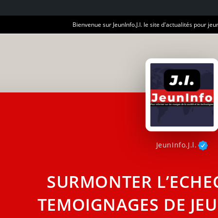
Bienvenue sur JeunInfo.J.I. le site d'actualités pour jeun
JeunInfo.J.l.
SURMONTER L’ECHEC
TEMOIGNAGES DE JEU