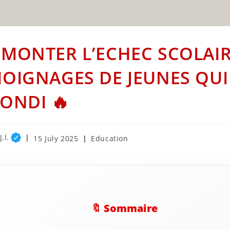
MONTER L’ECHEC SCOLAIR
OIGNAGES DE JEUNES QUI
ONDI 🔥
.l.
Post
Post
15 July 2025
Education
published:
category:
🔖 Sommaire