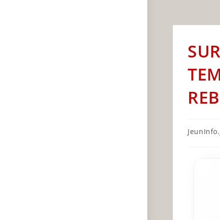
SUR
TEM
REB
Post
JeunInfo.J
author: