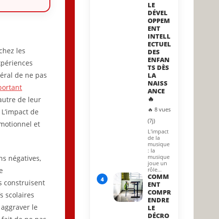
LE
DÉVEL
OPPEM
ENT
INTELL
ECTUEL
chez les
DES
ENFAN
xpériences
TS DÈS
éral de ne pas
LA
NAISS
portant
ANCE
🔥
autre de leur
🔥 8 vues
 L’impact de
(7j)
émotionnel et
L'impact
de la
musique
: la
musique
ns négatives,
joue un
e
rôle…
COMM
4
s construisent
ENT
COMPR
s scolaires
ENDRE
 aggraver le
LE
DÉCRO