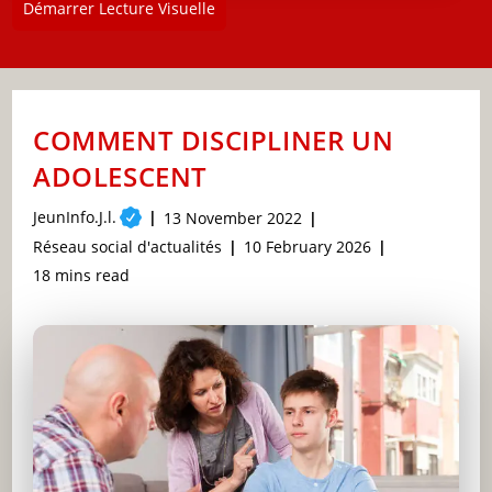
Démarrer Lecture Visuelle
COMMENT DISCIPLINER UN
ADOLESCENT
Post
JeunInfo.J.l.
Post
13 November 2022
author:
published:
Post
Post
Réseau social d'actualités
10 February 2026
category:
last
Reading
18 mins read
modified:
time: