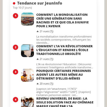
Tendance sur JeunInfo
panel.
Top 10 (7 jours)
COMMENT LA MONDIALISATION
1
CRÉE UNE GÉNÉRATION SANS
RACINES ET CE QUE CELA SIGNIFIE
POUR L’AVENIR
🔥 21 vues (7j)
La mondialisation transforme profondément
les sociétés contemporaines, influençant les
identités…
COMMENT L’IA VA RÉVOLUTIONNER
2
L’ÉDUCATION ET RENDRE L’ÉCOLE
TRADITIONNELLE OBSOLÈTE
🔥 21 vues (7j)
L'IA va révolutionner l'éducation : Découvrez
comment l'intelligence artificielle transforme…
POURQUOI CERTAINES PERSONNES
3
AIDENT LES AUTRES MÊME AU
DÉTRIMENT D’ELLES-MÊMES
🔥 20 vues (7j)
[caption id="attachment_117472"
align="aligncenter" width="1200"] [/caption]
Certaines personnes aident : cet…
REVENU UNIVERSEL DE BASE : LA
4
SEULE SOLUTION FACE AU CHÔMAGE
MASSIF CAUSÉ PAR L’IA