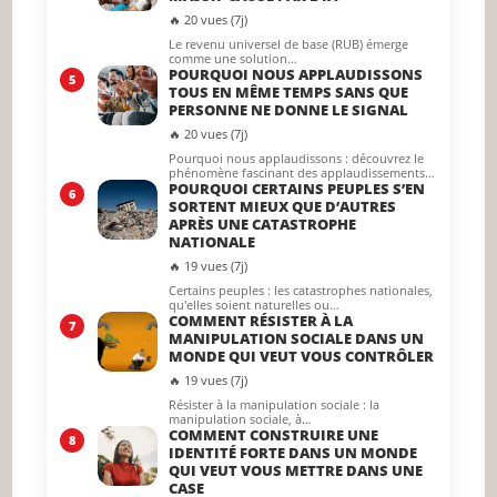
🔥 20 vues (7j)
Le revenu universel de base (RUB) émerge
comme une solution…
POURQUOI NOUS APPLAUDISSONS
5
TOUS EN MÊME TEMPS SANS QUE
PERSONNE NE DONNE LE SIGNAL
🔥 20 vues (7j)
Pourquoi nous applaudissons : découvrez le
phénomène fascinant des applaudissements…
POURQUOI CERTAINS PEUPLES S’EN
6
SORTENT MIEUX QUE D’AUTRES
APRÈS UNE CATASTROPHE
NATIONALE
🔥 19 vues (7j)
Certains peuples : les catastrophes nationales,
qu'elles soient naturelles ou…
COMMENT RÉSISTER À LA
7
MANIPULATION SOCIALE DANS UN
MONDE QUI VEUT VOUS CONTRÔLER
🔥 19 vues (7j)
Résister à la manipulation sociale : la
manipulation sociale, à…
COMMENT CONSTRUIRE UNE
8
IDENTITÉ FORTE DANS UN MONDE
QUI VEUT VOUS METTRE DANS UNE
CASE