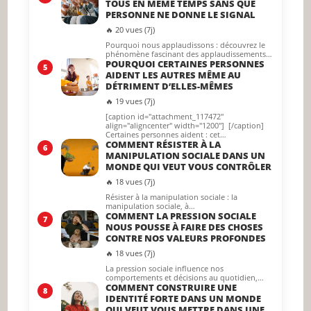
TOUS EN MÊME TEMPS SANS QUE
PERSONNE NE DONNE LE SIGNAL
🔥 20 vues (7j)
Pourquoi nous applaudissons : découvrez le
phénomène fascinant des applaudissements…
POURQUOI CERTAINES PERSONNES
5
AIDENT LES AUTRES MÊME AU
DÉTRIMENT D’ELLES-MÊMES
🔥 19 vues (7j)
[caption id="attachment_117472"
align="aligncenter" width="1200"] [/caption]
Certaines personnes aident : cet…
COMMENT RÉSISTER À LA
6
MANIPULATION SOCIALE DANS UN
MONDE QUI VEUT VOUS CONTRÔLER
🔥 18 vues (7j)
Résister à la manipulation sociale : la
manipulation sociale, à…
COMMENT LA PRESSION SOCIALE
7
NOUS POUSSE À FAIRE DES CHOSES
CONTRE NOS VALEURS PROFONDES
🔥 18 vues (7j)
La pression sociale influence nos
comportements et décisions au quotidien,…
COMMENT CONSTRUIRE UNE
8
IDENTITÉ FORTE DANS UN MONDE
QUI VEUT VOUS METTRE DANS UNE