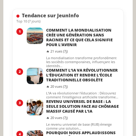
the
searc
Tendance sur JeunInfo
panel.
Top 10 (7 jours)
COMMENT LA MONDIALISATION
1
CRÉE UNE GÉNÉRATION SANS
RACINES ET CE QUE CELA SIGNIFIE
POUR L’AVENIR
🔥 21 vues (7j)
La mondialisation transforme profondément
les sociétés contemporaines, influençant les
identités…
COMMENT L’IA VA RÉVOLUTIONNER
2
L’ÉDUCATION ET RENDRE L’ÉCOLE
TRADITIONNELLE OBSOLÈTE
🔥 20 vues (7j)
L'IA va révolutionner l'éducation : Découvrez
comment l'intelligence artificielle transforme…
REVENU UNIVERSEL DE BASE : LA
3
SEULE SOLUTION FACE AU CHÔMAGE
MASSIF CAUSÉ PAR L’IA
🔥 20 vues (7j)
Le revenu universel de base (RUB) émerge
comme une solution…
POURQUOI NOUS APPLAUDISSONS
4