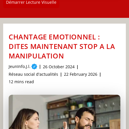
Démarrer Lecture Visuelle
CHANTAGE EMOTIONNEL :
DITES MAINTENANT STOP A LA
MANIPULATION
Post
JeunInfo.J.l.
Post
26 October 2024
author:
published:
Post
Post
Réseau social d'actualités
22 February 2026
category:
last
Reading
12 mins read
modified:
time: