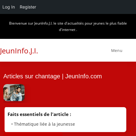
Log In
Register
Skip
Bienvenue sur JeunInfo.J.I. le site d'actualités pour jeunes le plus fiable
to
d'internet .
content
JeunInfo.J.I.
Menu
Articles sur chantage | JeunInfo.com
Faits essentiels de l'article :
• Thématique liée à la jeunesse