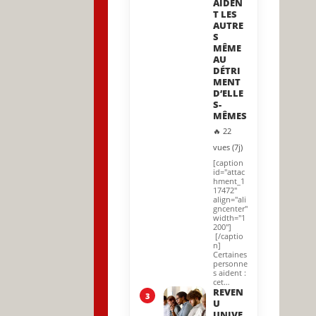
AIDEN
T LES
AUTRE
S
MÊME
AU
DÉTRI
MENT
D’ELLE
S-
MÊMES
🔥 22
vues (7j)
[caption
id="attac
hment_1
17472"
align="ali
gncenter"
width="1
200"]
[/captio
n]
Certaines
personne
s aident :
cet…
REVEN
3
U
UNIVE