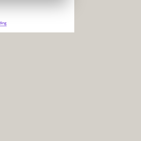
COMMENT
ding
VAINCRE
UN
ADVERSAIRE
PLUS
GRAND
Et
PLUS
FORT