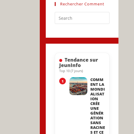
Rechercher Comment
Press
Escape
to
close
the
search
Tendance sur
panel.
JeunInfo
Top 10 (7 jours)
COMM
1
ENT LA
MONDI
ALISAT
ION
CRÉE
UNE
GÉNÉR
ATION
SANS
RACINE
S ET CE