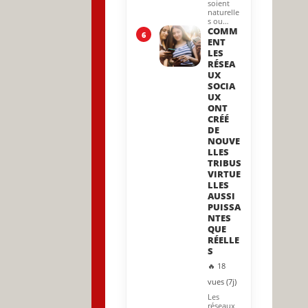
soient
naturelle
s ou…
COMM
6
ENT
LES
RÉSEA
UX
SOCIA
UX
ONT
CRÉÉ
DE
NOUVE
LLES
TRIBUS
VIRTUE
LLES
AUSSI
PUISSA
NTES
QUE
RÉELLE
S
🔥 18
vues (7j)
Les
réseaux