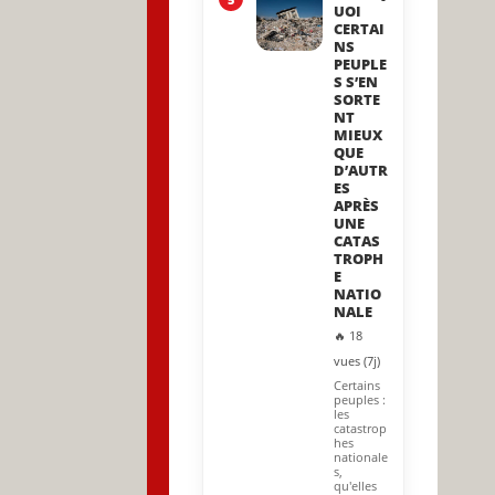
UOI
CERTAI
NS
PEUPLE
S S’EN
SORTE
NT
MIEUX
QUE
D’AUTR
ES
APRÈS
UNE
CATAS
TROPH
E
NATIO
NALE
🔥 18
vues (7j)
Certains
peuples :
les
catastrop
hes
nationale
s,
qu'elles