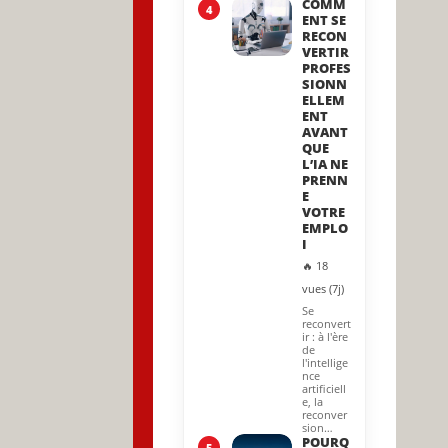
COMM
4
ENT SE
RECON
VERTIR
PROFES
SIONN
ELLEM
ENT
AVANT
QUE
L’IA NE
PRENN
E
VOTRE
EMPLO
I
🔥 18
vues (7j)
Se
reconvert
ir : à l'ère
de
l'intellige
nce
artificiell
e, la
reconver
sion…
POURQ
5