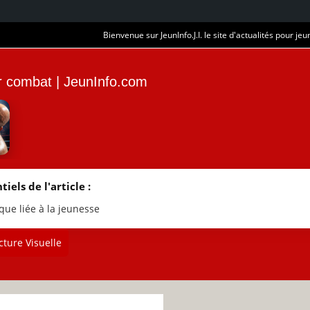
Bienvenue sur JeunInfo.J.I. le site d'actualités pour jeun
ur combat | JeunInfo.com
tiels de l'article :
que liée à la jeunesse
ture Visuelle