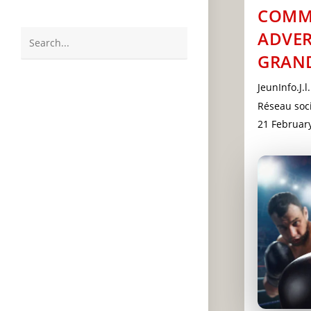
COMM
ADVER
Search
GRAND
this
Post
website
JeunInfo.J.l.
author:
Post
Réseau soci
category:
Post
21 Februar
last
modified: