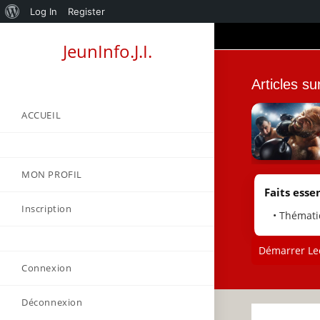
About
Log In
Register
Skip
WordPress
JeunInfo.J.I.
to
content
Articles s
ACCUEIL
MON PROFIL
Faits essen
Inscription
• Thémati
Démarrer Lec
Connexion
Déconnexion