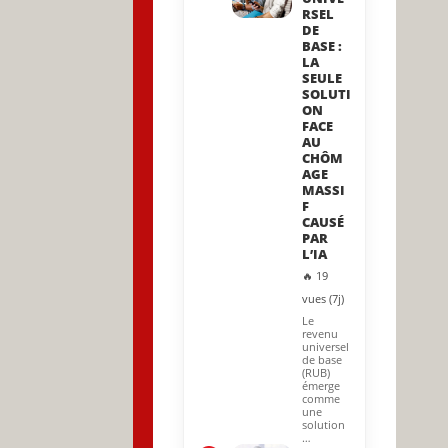
RSEL
DE
BASE :
LA
SEULE
SOLUTI
ON
FACE
AU
CHÔM
AGE
MASSI
F
CAUSÉ
PAR
L’IA
🔥 19
vues (7j)
Le
revenu
universel
de base
(RUB)
émerge
comme
une
solution
…