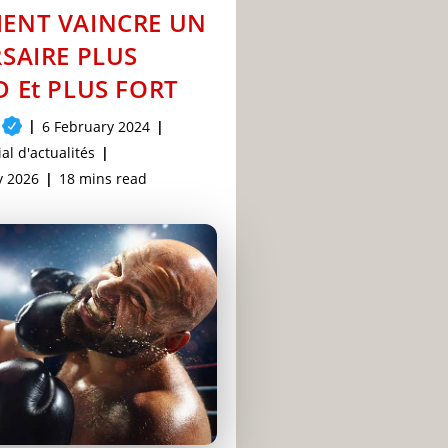
ENT VAINCRE UN
SAIRE PLUS
 Et PLUS FORT
Post
6 February 2024
published:
al d'actualités
Reading
y 2026
18 mins read
time: