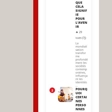
QUE
CELA
SIGNIF
IE
POUR
L’AVEN
IR
🔥 29
vues (7j)
La
mondiali
sation
transfor
me
profondé
ment les
sociétés
contemp
oraines,
influença
nt les
identités
…
POURQ
2
UOI
CERTAI
NES
PERSO
NNES