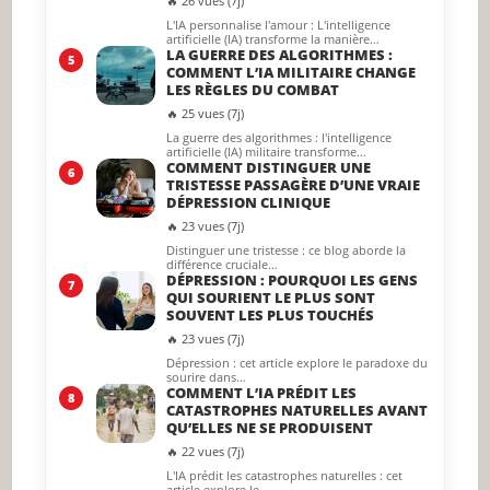
🔥 26 vues (7j)
L'IA personnalise l'amour : L'intelligence
artificielle (IA) transforme la manière…
LA GUERRE DES ALGORITHMES :
5
COMMENT L’IA MILITAIRE CHANGE
LES RÈGLES DU COMBAT
🔥 25 vues (7j)
La guerre des algorithmes : l'intelligence
artificielle (IA) militaire transforme…
COMMENT DISTINGUER UNE
6
TRISTESSE PASSAGÈRE D’UNE VRAIE
DÉPRESSION CLINIQUE
🔥 23 vues (7j)
Distinguer une tristesse : ce blog aborde la
différence cruciale…
DÉPRESSION : POURQUOI LES GENS
7
QUI SOURIENT LE PLUS SONT
SOUVENT LES PLUS TOUCHÉS
🔥 23 vues (7j)
Dépression : cet article explore le paradoxe du
sourire dans…
COMMENT L’IA PRÉDIT LES
8
CATASTROPHES NATURELLES AVANT
QU’ELLES NE SE PRODUISENT
🔥 22 vues (7j)
L'IA prédit les catastrophes naturelles : cet
article explore le…