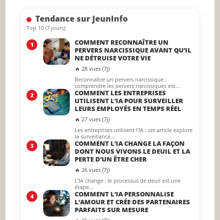
searc
Tendance sur JeunInfo
panel.
Top 10 (7 jours)
COMMENT RECONNAÎTRE UN
1
PERVERS NARCISSIQUE AVANT QU’IL
NE DÉTRUISE VOTRE VIE
🔥 28 vues (7j)
Reconnaître un pervers narcissique :
comprendre les pervers narcissiques est…
COMMENT LES ENTREPRISES
2
UTILISENT L’IA POUR SURVEILLER
LEURS EMPLOYÉS EN TEMPS RÉEL
🔥 27 vues (7j)
Les entreprises utilisent l'IA : cet article explore
la surveillance…
COMMENT L’IA CHANGE LA FAÇON
3
DONT NOUS VIVONS LE DEUIL ET LA
PERTE D’UN ÊTRE CHER
🔥 26 vues (7j)
L'IA change : le processus de deuil est une
étape…
COMMENT L’IA PERSONNALISE
4
L’AMOUR ET CRÉE DES PARTENAIRES
PARFAITS SUR MESURE