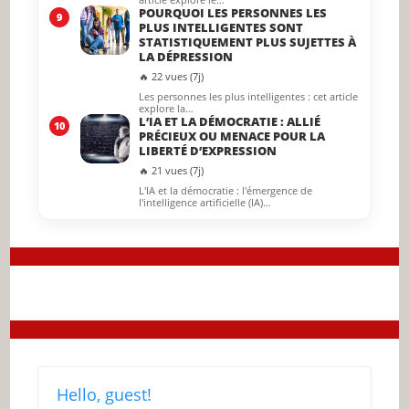
POURQUOI LES PERSONNES LES
9
PLUS INTELLIGENTES SONT
STATISTIQUEMENT PLUS SUJETTES À
LA DÉPRESSION
🔥 22 vues (7j)
Les personnes les plus intelligentes : cet article
explore la…
L’IA ET LA DÉMOCRATIE : ALLIÉ
10
PRÉCIEUX OU MENACE POUR LA
LIBERTÉ D’EXPRESSION
🔥 21 vues (7j)
L'IA et la démocratie : l'émergence de
l'intelligence artificielle (IA)…
Hello, guest!