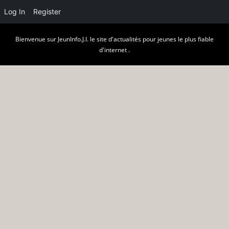
Log In
Register
Skip
Bienvenue sur JeunInfo.J.I. le site d'actualités pour jeunes le plus fiable
to
d'internet .
content