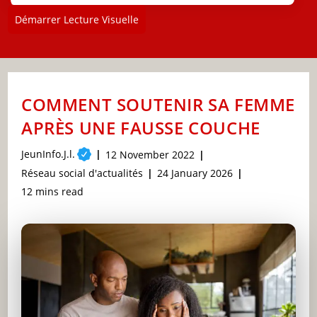
Démarrer Lecture Visuelle
COMMENT SOUTENIR SA FEMME
APRÈS UNE FAUSSE COUCHE
Post
JeunInfo.J.l.
Post
12 November 2022
author:
published:
Post
Post
Réseau social d'actualités
24 January 2026
category:
last
Reading
12 mins read
modified:
time: