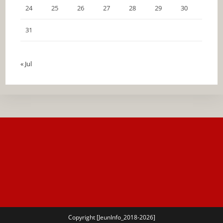
24
25
26
27
28
29
30
31
« Jul
Copyright [JeunInfo_2018-2026]