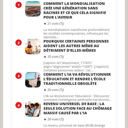
COMMENT LA MONDIALISATION
1
CRÉE UNE GÉNÉRATION SANS
RACINES ET CE QUE CELA SIGNIFIE
POUR L’AVENIR
🔥 21 vues (7j)
La mondialisation transforme profondément
les sociétés contemporaines, influençant les
identités…
POURQUOI CERTAINES PERSONNES
2
AIDENT LES AUTRES MÊME AU
DÉTRIMENT D’ELLES-MÊMES
🔥 20 vues (7j)
[caption id="attachment_117472"
align="aligncenter" width="1200"] [/caption]
Certaines personnes aident : cet…
COMMENT L’IA VA RÉVOLUTIONNER
3
L’ÉDUCATION ET RENDRE L’ÉCOLE
TRADITIONNELLE OBSOLÈTE
🔥 20 vues (7j)
L'IA va révolutionner l'éducation : Découvrez
comment l'intelligence artificielle transforme…
REVENU UNIVERSEL DE BASE : LA
4
SEULE SOLUTION FACE AU CHÔMAGE
MASSIF CAUSÉ PAR L’IA
🔥 20 vues (7j)
Le revenu universel de base (RUB) émerge