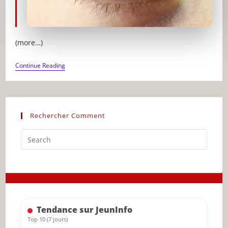
(more…)
COMMENT
Continue Reading
APPRENDRE
DE
SES
ÉCHECS
POUR
MIEUX
Rechercher Comment
RÉUSSIR
Press
Escap
to
close
the
searc
Tendance sur JeunInfo
panel.
Top 10 (7 jours)