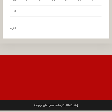
24
25
26
27
28
29
30
31
« Jul
Copyright [JeunInfo_2018-2026]