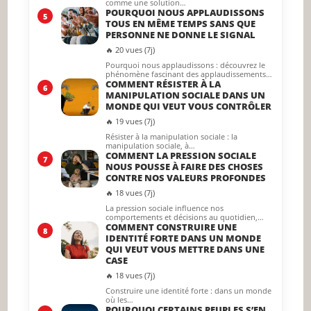
comme une solution…
POURQUOI NOUS APPLAUDISSONS
5
TOUS EN MÊME TEMPS SANS QUE
PERSONNE NE DONNE LE SIGNAL
🔥 20 vues (7j)
Pourquoi nous applaudissons : découvrez le
phénomène fascinant des applaudissements…
COMMENT RÉSISTER À LA
6
MANIPULATION SOCIALE DANS UN
MONDE QUI VEUT VOUS CONTRÔLER
🔥 19 vues (7j)
Résister à la manipulation sociale : la
manipulation sociale, à…
COMMENT LA PRESSION SOCIALE
7
NOUS POUSSE À FAIRE DES CHOSES
CONTRE NOS VALEURS PROFONDES
🔥 18 vues (7j)
La pression sociale influence nos
comportements et décisions au quotidien,…
COMMENT CONSTRUIRE UNE
8
IDENTITÉ FORTE DANS UN MONDE
QUI VEUT VOUS METTRE DANS UNE
CASE
🔥 18 vues (7j)
Construire une identité forte : dans un monde
où les…
POURQUOI CERTAINS PEUPLES S’EN