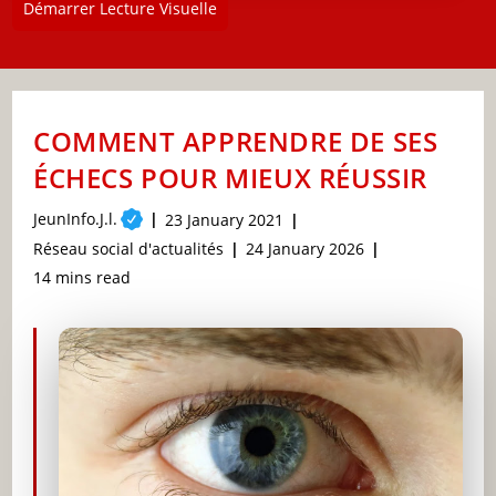
Démarrer Lecture Visuelle
COMMENT APPRENDRE DE SES
ÉCHECS POUR MIEUX RÉUSSIR
Post
JeunInfo.J.l.
Post
23 January 2021
author:
published:
Post
Post
Réseau social d'actualités
24 January 2026
category:
last
Reading
14 mins read
modified:
time: