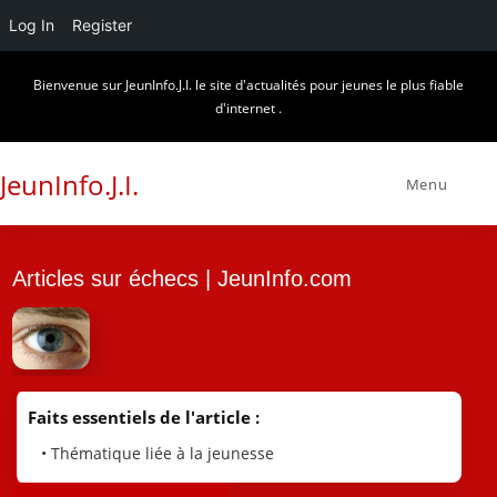
Log In
Register
Skip
Bienvenue sur JeunInfo.J.I. le site d'actualités pour jeunes le plus fiable
to
d'internet .
content
JeunInfo.J.I.
Menu
Articles sur échecs | JeunInfo.com
Faits essentiels de l'article :
• Thématique liée à la jeunesse