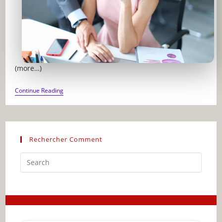
(more…)
HARCÈLEMENT
Continue Reading
SEXUEL
:
COMMENT
FAIRE
FACE
Rechercher Comment
Press
Escap
to
close
the
searc