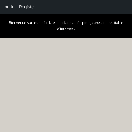
Log In
Register
Skip
Bienvenue sur JeunInfo.J.I. le site d'actualités pour jeunes le plus fiable
to
d'internet .
content