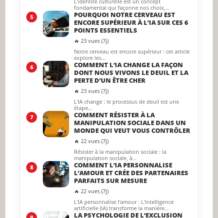
L'identité culturelle est un concept
fondamental qui façonne nos choix,…
POURQUOI NOTRE CERVEAU EST
5
ENCORE SUPÉRIEUR À L’IA SUR CES 6
POINTS ESSENTIELS
🔥 23 vues (7j)
Notre cerveau est encore supérieur : cet article
explore les…
COMMENT L’IA CHANGE LA FAÇON
6
DONT NOUS VIVONS LE DEUIL ET LA
PERTE D’UN ÊTRE CHER
🔥 23 vues (7j)
L'IA change : le processus de deuil est une
étape…
COMMENT RÉSISTER À LA
7
MANIPULATION SOCIALE DANS UN
MONDE QUI VEUT VOUS CONTRÔLER
🔥 22 vues (7j)
Résister à la manipulation sociale : la
manipulation sociale, à…
COMMENT L’IA PERSONNALISE
8
L’AMOUR ET CRÉE DES PARTENAIRES
PARFAITS SUR MESURE
🔥 22 vues (7j)
L'IA personnalise l'amour : L'intelligence
artificielle (IA) transforme la manière…
LA PSYCHOLOGIE DE L’EXCLUSION
9