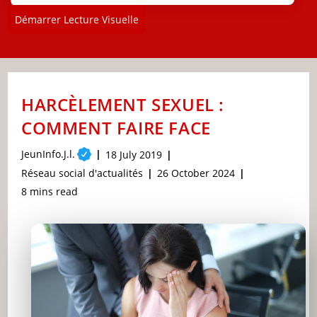
Démarrer Lecture Visuelle
HARCÈLEMENT SEXUEL :
COMMENT FAIRE FACE
Post
JeunInfo.J.l.
Post
18 July 2019
author:
published:
Post
Post
Réseau social d'actualités
26 October 2024
category:
last
Reading
8 mins read
modified:
time: