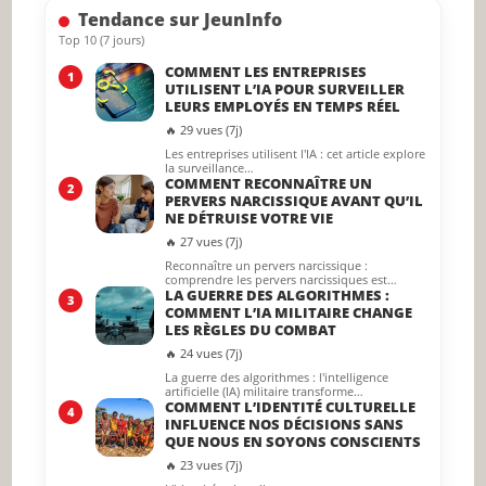
Tendance sur JeunInfo
panel.
Top 10 (7 jours)
COMMENT LES ENTREPRISES
1
UTILISENT L’IA POUR SURVEILLER
LEURS EMPLOYÉS EN TEMPS RÉEL
🔥 29 vues (7j)
Les entreprises utilisent l'IA : cet article explore
la surveillance…
COMMENT RECONNAÎTRE UN
2
PERVERS NARCISSIQUE AVANT QU’IL
NE DÉTRUISE VOTRE VIE
🔥 27 vues (7j)
Reconnaître un pervers narcissique :
comprendre les pervers narcissiques est…
LA GUERRE DES ALGORITHMES :
3
COMMENT L’IA MILITAIRE CHANGE
LES RÈGLES DU COMBAT
🔥 24 vues (7j)
La guerre des algorithmes : l'intelligence
artificielle (IA) militaire transforme…
COMMENT L’IDENTITÉ CULTURELLE
4
INFLUENCE NOS DÉCISIONS SANS
QUE NOUS EN SOYONS CONSCIENTS
🔥 23 vues (7j)