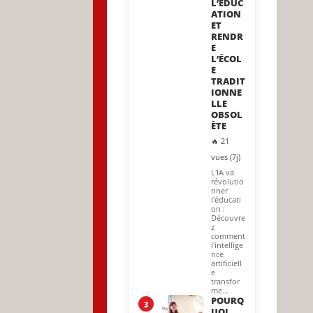
L’ÉDUC
ATION
ET
RENDR
E
L’ÉCOL
E
TRADIT
IONNE
LLE
OBSOL
ÈTE
🔥 21
vues (7j)
L'IA va
révolutio
nner
l'éducati
on :
Découvre
z
comment
l'intellige
nce
artificiell
e
transfor
me…
POURQ
3
UOI