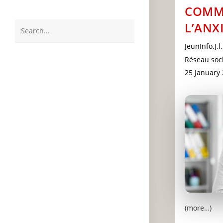
COMM
L’ANX
Search
Post
JeunInfo.J.l.
this
author:
Post
Réseau soci
website
category:
Post
25 January
last
modified:
(more…)