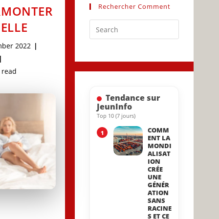
Rechercher Comment
RMONTER
UELLE
Press
Escape
mber 2022
to
d:
close
g
 read
the
search
Tendance sur
panel.
JeunInfo
Top 10 (7 jours)
COMM
1
ENT LA
MONDI
ALISAT
ION
CRÉE
UNE
GÉNÉR
ATION
SANS
RACINE
S ET CE