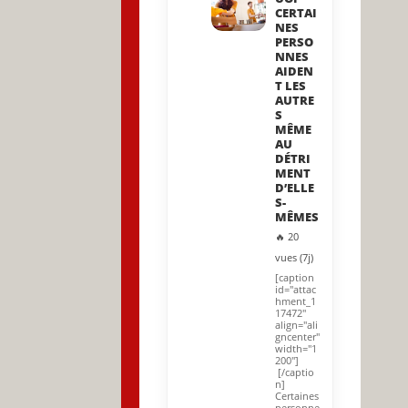
CERTAI
NES
PERSO
NNES
AIDEN
T LES
AUTRE
S
MÊME
AU
DÉTRI
MENT
D’ELLE
S-
MÊMES
🔥 20
vues (7j)
[caption
id="attac
hment_1
17472"
align="ali
gncenter"
width="1
200"]
[/captio
n]
Certaines
personne