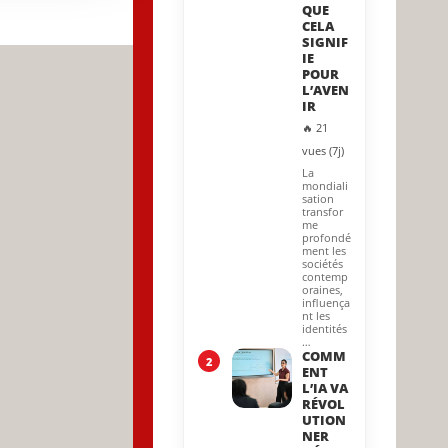
QUE
CELA
R
SIGNIF
IE
POUR
L’AVEN
IR
🔥 21
vues (7j)
La
mondiali
sation
transfor
me
profondé
ment les
sociétés
contemp
oraines,
influença
nt les
identités
…
COMM
2
ENT
L’IA VA
RÉVOL
UTION
NER