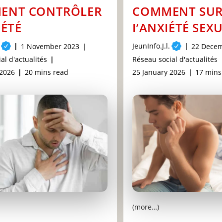
ENT CONTRÔLER
COMMENT SU
IÉTÉ
I’ANXIÉTÉ SEX
Post
JeunInfo.J.l.
Post
Post
1 November 2023
22 Dece
author:
published:
publishe
Post
al d'actualités
Réseau social d'actualités
category:
Reading
Post
Readin
 2026
20 mins read
25 January 2026
17 mins
time:
last
time:
modified:
(more…)