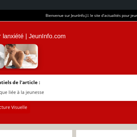
Bienvenue sur JeunInfo.J.I. le site d'actualités pour jeun
r lanxiété | JeunInfo.com
tiels de l'article :
que liée à la jeunesse
ture Visuelle