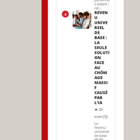
s aident :
cet…
REVEN
4
U
UNIVE
RSEL
DE
BASE :
LA
SEULE
SOLUTI
ON
FACE
AU
CHÔM
AGE
MASSI
F
CAUSÉ
PAR
L’IA
🔥 20
vues (7j)
Le
revenu
universel
de base
(RUB)