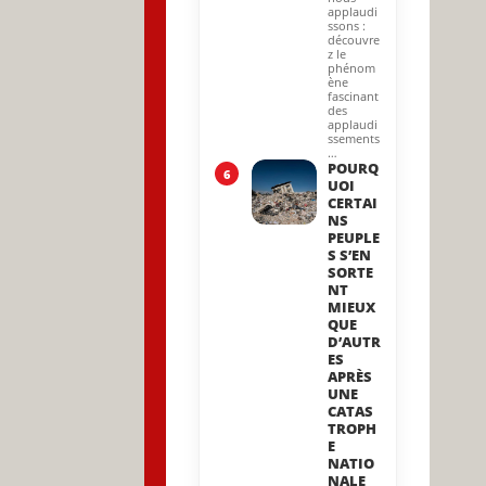
applaudi
ssons :
découvre
z le
phénom
ène
fascinant
des
applaudi
ssements
…
POURQ
6
UOI
CERTAI
NS
PEUPLE
S S’EN
SORTE
NT
MIEUX
QUE
D’AUTR
ES
APRÈS
UNE
CATAS
TROPH
E
NATIO
NALE