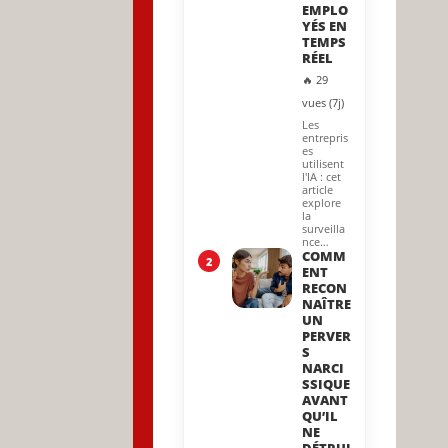
EMPLO
YÉS EN
TEMPS
RÉEL
🔥 29
vues (7j)
Les
entrepris
es
utilisent
l'IA : cet
article
explore
la
surveilla
nce…
COMM
2
ENT
RECON
NAÎTRE
UN
PERVER
S
NARCI
SSIQUE
AVANT
QU’IL
NE