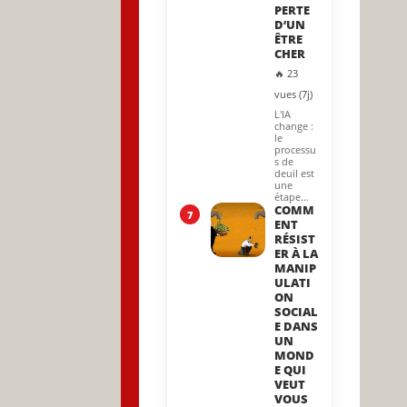
PERTE
D’UN
ÊTRE
CHER
🔥 23
vues (7j)
L'IA
change :
le
processu
s de
deuil est
une
étape…
COMM
7
ENT
RÉSIST
ER À LA
MANIP
ULATI
ON
SOCIAL
E DANS
UN
MOND
E QUI
VEUT
VOUS