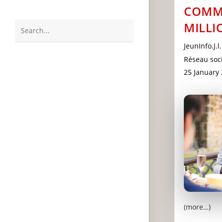
COMM
MILLI
Search
Post
JeunInfo.J.l.
this
author:
Post
Réseau soci
website
category:
Post
25 January
last
modified:
(more…)