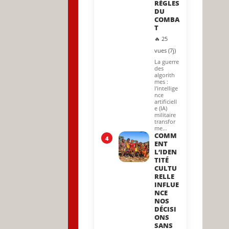
RÈGLES
DU
COMBA
T
🔥 25
vues (7j)
La guerre
des
algorith
mes :
l'intellige
nce
artificiell
e (IA)
militaire
transfor
me…
COMM
4
ENT
L’IDEN
TITÉ
CULTU
RELLE
INFLUE
NCE
NOS
DÉCISI
ONS
SANS