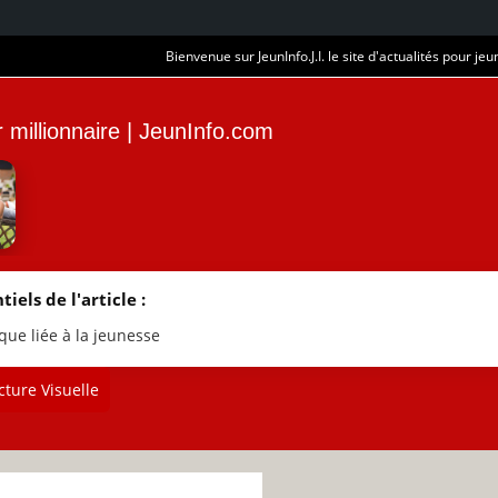
Bienvenue sur JeunInfo.J.I. le site d'actualités pour jeun
r millionnaire | JeunInfo.com
tiels de l'article :
que liée à la jeunesse
ture Visuelle