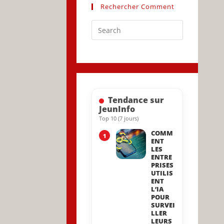
Rechercher Comment
Press
Escape
to
close
the
search
Tendance sur
panel.
JeunInfo
Top 10 (7 jours)
COMM
1
ENT
LES
ENTRE
PRISES
UTILIS
ENT
L’IA
POUR
SURVEI
LLER
LEURS