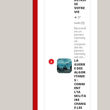
DÉTRUI
SE
VOTRE
VIE
🔥 27
vues (7j)
Reconnaî
tre un
pervers
narcissiq
ue :
compren
dre les
pervers
narcissiq
ues est…
LA
3
GUERR
E DES
ALGOR
ITHME
S :
COMM
ENT
L’IA
MILITA
IRE
CHANG
E LES