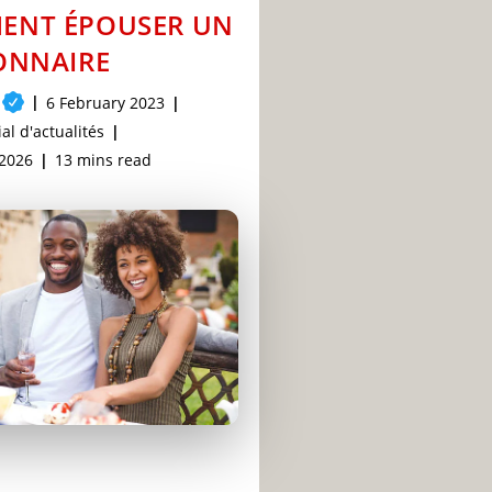
ENT ÉPOUSER UN
ONNAIRE
Post
6 February 2023
published:
al d'actualités
Reading
 2026
13 mins read
time: