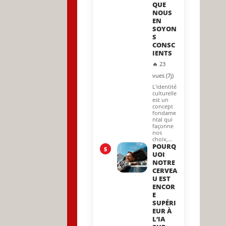
QUE
NOUS
EN
SOYON
S
CONSC
IENTS
🔥 23
vues (7j)
L'identité
culturelle
est un
concept
fondame
ntal qui
façonne
nos
choix,…
POURQ
5
UOI
NOTRE
CERVEA
U EST
ENCOR
E
SUPÉRI
EUR À
L’IA