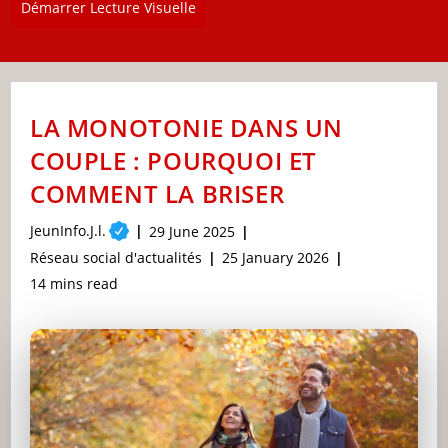
Démarrer Lecture Visuelle
LA MONOTONIE DANS UN
COUPLE : POURQUOI ET
COMMENT LA BRISER
Post
JeunInfo.J.l.
Post
29 June 2025
author:
published:
Post
Post
Réseau social d'actualités
25 January 2026
category:
last
Reading
14 mins read
modified:
time: