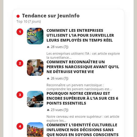
the
searc
Tendance sur JeunInfo
panel.
Top 10 (7 jours)
COMMENT LES ENTREPRISES
1
UTILISENT L’IA POUR SURVEILLER
LEURS EMPLOYÉS EN TEMPS RÉEL
🔥 28 vues (7j)
Les entreprises utilisent l'IA : cet article explore
la surveillance…
COMMENT RECONNAÎTRE UN
2
PERVERS NARCISSIQUE AVANT QU’IL
NE DÉTRUISE VOTRE VIE
🔥 26 vues (7j)
Reconnaître un pervers narcissique :
comprendre les pervers narcissiques est…
POURQUOI NOTRE CERVEAU EST
3
ENCORE SUPÉRIEUR À L’IA SUR CES 6
POINTS ESSENTIELS
🔥 23 vues (7j)
Notre cerveau est encore supérieur : cet article
explore les…
COMMENT L’IDENTITÉ CULTURELLE
4
INFLUENCE NOS DÉCISIONS SANS
QUE NOUS EN SOYONS CONSCIENTS