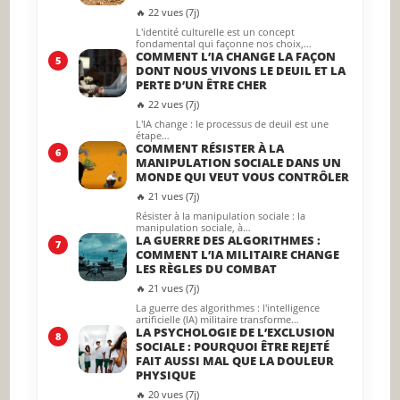
🔥 22 vues (7j)
L'identité culturelle est un concept
fondamental qui façonne nos choix,…
COMMENT L’IA CHANGE LA FAÇON
5
DONT NOUS VIVONS LE DEUIL ET LA
PERTE D’UN ÊTRE CHER
🔥 22 vues (7j)
L'IA change : le processus de deuil est une
étape…
COMMENT RÉSISTER À LA
6
MANIPULATION SOCIALE DANS UN
MONDE QUI VEUT VOUS CONTRÔLER
🔥 21 vues (7j)
Résister à la manipulation sociale : la
manipulation sociale, à…
LA GUERRE DES ALGORITHMES :
7
COMMENT L’IA MILITAIRE CHANGE
LES RÈGLES DU COMBAT
🔥 21 vues (7j)
La guerre des algorithmes : l'intelligence
artificielle (IA) militaire transforme…
LA PSYCHOLOGIE DE L’EXCLUSION
8
SOCIALE : POURQUOI ÊTRE REJETÉ
FAIT AUSSI MAL QUE LA DOULEUR
PHYSIQUE
🔥 20 vues (7j)